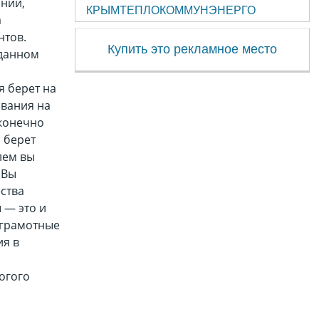
нии,
КРЫМТЕПЛОКОММУНЭНЕРГО
а
нтов.
Купить это рекламное место
 данном
я берет на
ования на
 конечно
 берет
лем вы
 Вы
ства
 — это и
 грамотные
ия в
огого