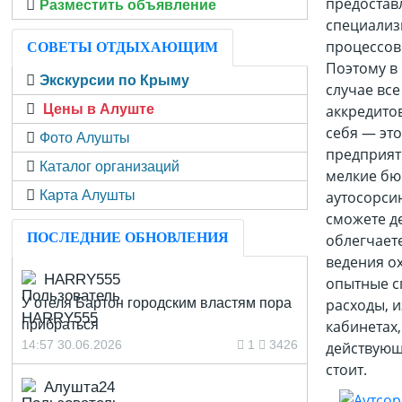
предостав
Разместить объявление
специализ
процессов
СОВЕТЫ ОТДЫХАЮЩИМ
Поэтому в
Экскурсии по Крыму
случае вс
Цены в Алуште
аккредито
себя — эт
Фото Алушты
предприяти
Каталог организаций
мелкие бю
Карта Алушты
аутосорси
сможете д
ПОСЛЕДНИЕ ОБНОВЛЕНИЯ
облегчает
ведения о
HARRY555
опытные с
У отеля Бартон городским властям пора
расходы, 
прибраться
кабинетах,
14:57 30.06.2026
1
3426
действующи
стоит.
Алушта24