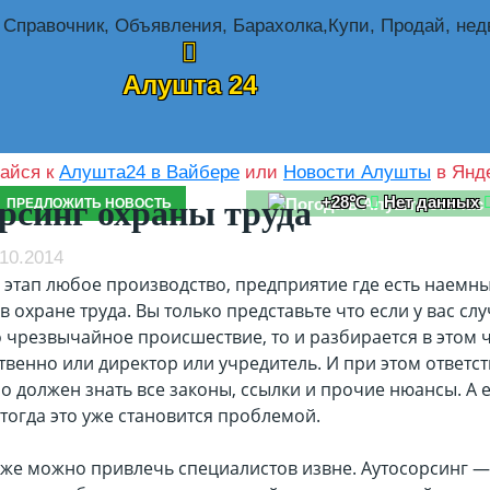
Алушта 24
айся к
Алушта24 в Вайбере
или
Новости Алушты
в Янде
+28℃
Нет данных
рсинг охраны труда
ПРЕДЛОЖИТЬ НОВОСТЬ
10.2014
 этап любое производство, предприятие где есть наемн
в охране труда. Вы только представьте что если у вас сл
 чрезвычайное происшествие, то и разбирается в этом 
венно или директор или учредитель. И при этом ответс
ло должен знать все законы, ссылки и прочие нюансы. А 
 тогда это уже становится проблемой.
уже можно привлечь специалистов извне. Аутосорсинг —