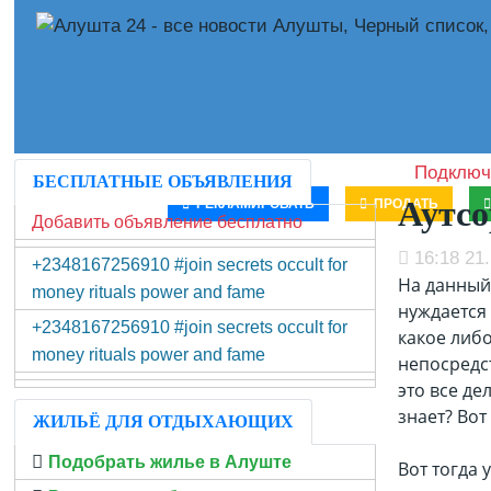
Подключ
БЕСПЛАТНЫЕ ОБЪЯВЛЕНИЯ
Аутсо
РЕКЛАМИРОВАТЬ
ПРОДАТЬ
Добавить объявление бесплатно
16:18 21.
+2348167256910 #join secrets occult for
На данный
money rituals power and fame
нуждается 
+2348167256910 #join secrets occult for
какое либо
money rituals power and fame
непосредст
это все де
знает? Вот
ЖИЛЬЁ ДЛЯ ОТДЫХАЮЩИХ
Подобрать жилье в Алуште
Вот тогда 