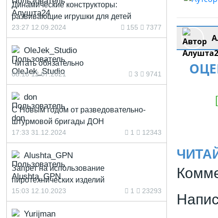
Динамические конструкторы:
развивающие игрушки для детей
23:27 12.09.2024
155
7377
А
OleJek_Studio
Читать обязательно
ОЦЕ
08:18 12.07.2021
3
9741
don
С Новым годом от разведовательно-
штурмовой бригады ДОН
17:33 31.12.2024
1
12343
ЧИТА
Alushta_GPN
Запрет на использование
Комме
пиротехнических изделий
15:03 12.10.2023
1
23293
Напис
Yurijman