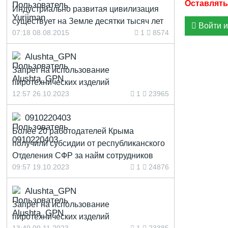
Индустриально развитая цивилизация
существует на Земле десятки тысяч лет
Войти и
07:18 08.08.2015
1
8574
Alushta_GPN
Запрет на использование
пиротехнических изделий
12:57 26.10.2023
1
23965
0910220403
Более 20 работодателей Крыма
получили субсидии от республиканского
Отделения СФР за найм сотрудников
09:57 19.10.2023
1
24876
Alushta_GPN
Запрет на использование
пиротехнических изделий