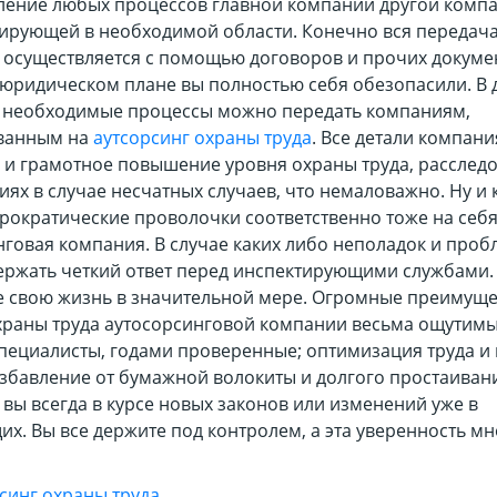
ление любых процессов главной компании другой компа
ирующей в необходимой области. Конечно вся передач
 осуществляется с помощью договоров и прочих докуме
 юридическом плане вы полностью себя обезопасили. В
е необходимые процессы можно передать компаниям,
ванным на
аутсорсинг охраны труда
. Все детали компани
о и грамотное повышение уровня охраны труда, расслед
ях в случае несчатных случаев, что немаловажно. Ну и
рократические проволочки соответственно тоже на себя
нговая компания. В случае каких либо неполадок и проб
ержать четкий ответ перед инспектирующими службами.
е свою жизнь в значительной мере. Огромные преимуще
храны труда аутосорсинговой компании весьма ощутимы
пециалисты, годами проверенные; оптимизация труда и
избавление от бумажной волокиты и долгого простаиван
 вы всегда в курсе новых законов или изменений уже в
х. Вы все держите под контролем, а эта уверенность мн