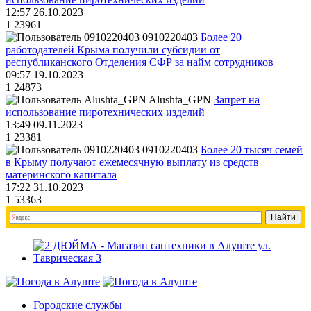
12:57 26.10.2023
1
23961
0910220403
Более 20
работодателей Крыма получили субсидии от
республиканского Отделения СФР за найм сотрудников
09:57 19.10.2023
1
24873
Alushta_GPN
Запрет на
использование пиротехнических изделий
13:49 09.11.2023
1
23381
0910220403
Более 20 тысяч семей
в Крыму получают ежемесячную выплату из средств
материнского капитала
17:22 31.10.2023
1
53363
Городские службы