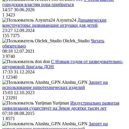
городским властям пора прибраться
14:57 30.06.2026
1
3423
Алушта24
Динамические
конструкторы: развивающие игрушки для детей
23:27 12.09.2024
155
7375
OleJek_Studio
Читать
обязательно
08:18 12.07.2021
3
9740
don
С Новым годом от разведовательно-
штурмовой бригады ДОН
17:33 31.12.2024
1
12340
Alushta_GPN
Запрет на
использование пиротехнических изделий
15:03 12.10.2023
1
23291
Yurijman
Индустриально развитая
цивилизация существует на Земле десятки тысяч лет
07:18 08.08.2015
1
8571
Alushta_GPN
Запрет на
использование пиротехнических изделий