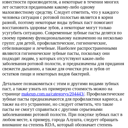
известности производителя, а некоторые в течении многих
лет остаются преданными какому-либо одному
малоизвестному средству. Следует отметить, что у каждого
человека ситуация с ротовой полостью является в корни
разной, поэтому некоторые виды зубных паст помогают
восстановить здоровье зубов, а некоторые могут только
усугубить ситуацию. Современные зубные пасты делятся по
своему прямому функциональному назначению на несколько
групп: для детей, профилактические, гигиенические,
отбеливающие и лечебные. Наиболее распространенными
являются гигиенические зубные пасты, поскольку они
подходят людям, у которых отсутствуют какие-либо
заболевания ротовой полости, и предназначены для придания
свежести дыханию, а также для очистки рта и зубов от
остатков пищи и некоторых видов бактерий.
Детальнее познакомиться с этим и другими видами зубных
паст, а также узнать их примерную стоимость можно на
странице
makeup.com.ua/categorys/204443/
. Профилактические
зубные пасты предназначаются для профилактики кариеса, а
также на его устранение, но следует отметить, что такие
пасты не смогут справиться с другими серьезными
заболеваниями ротовой полости. При покупке зубных паст в
любом месте, к примеру, города Алушта, следует обращать
внимание на степень RDA, который обозначает степень