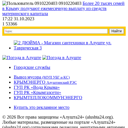
0910220403
Более 20 тысяч семей
в Крыму получают ежемесячную выплату из средств
материнского капитала
17:22 31.10.2023
1
53366
Городские службы
Вывоз мусора
(МУП УБГ и КС)
КРЫМЭНЕРГО
Алуштинский РЭС
ГУП РК «Вода Крыма»
ГУП РК «Крымгазсети»
КРЫМТЕПЛОКОММУНЭНЕРГО
Купить это рекламное место
© 2026 Все права защищены «Алушта24» (alushta24.org).
Любые материалы, размещенные на портале «Алушта24»
(alushta24.org) сотрудниками редакции, нештатными авторами