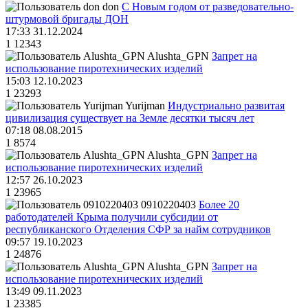
don
С Новым годом от разведовательно-
штурмовой бригады ДОН
17:33 31.12.2024
1
12343
Alushta_GPN
Запрет на
использование пиротехнических изделий
15:03 12.10.2023
1
23293
Yurijman
Индустриально развитая
цивилизация существует на Земле десятки тысяч лет
07:18 08.08.2015
1
8574
Alushta_GPN
Запрет на
использование пиротехнических изделий
12:57 26.10.2023
1
23965
0910220403
Более 20
работодателей Крыма получили субсидии от
республиканского Отделения СФР за найм сотрудников
09:57 19.10.2023
1
24876
Alushta_GPN
Запрет на
использование пиротехнических изделий
13:49 09.11.2023
1
23385