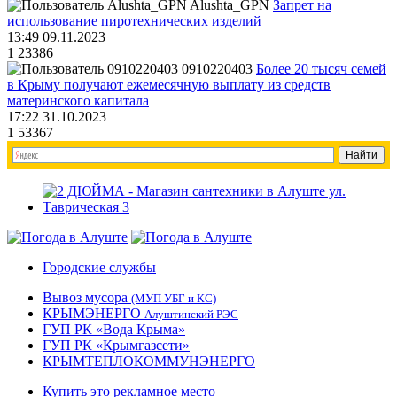
Alushta_GPN
Запрет на
использование пиротехнических изделий
13:49 09.11.2023
1
23386
0910220403
Более 20 тысяч семей
в Крыму получают ежемесячную выплату из средств
материнского капитала
17:22 31.10.2023
1
53367
Городские службы
Вывоз мусора
(МУП УБГ и КС)
КРЫМЭНЕРГО
Алуштинский РЭС
ГУП РК «Вода Крыма»
ГУП РК «Крымгазсети»
КРЫМТЕПЛОКОММУНЭНЕРГО
Купить это рекламное место