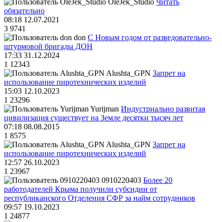
OleJek_Studio
Читать
обязательно
08:18 12.07.2021
3
9741
don
С Новым годом от разведовательно-
штурмовой бригады ДОН
17:33 31.12.2024
1
12343
Alushta_GPN
Запрет на
использование пиротехнических изделий
15:03 12.10.2023
1
23296
Yurijman
Индустриально развитая
цивилизация существует на Земле десятки тысяч лет
07:18 08.08.2015
1
8575
Alushta_GPN
Запрет на
использование пиротехнических изделий
12:57 26.10.2023
1
23967
0910220403
Более 20
работодателей Крыма получили субсидии от
республиканского Отделения СФР за найм сотрудников
09:57 19.10.2023
1
24877