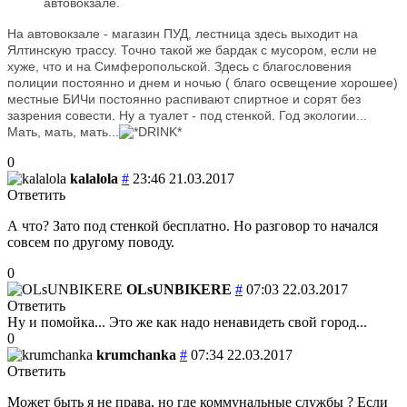
автовокзале.
На автовокзале - магазин ПУД, лестница здесь выходит на
Ялтинскую трассу. Точно такой же бардак с мусором, если не
хуже, что и на Симферопольской. Здесь с благословения
полиции постоянно и днем и ночью ( благо освещение хорошее)
местные БИЧи постоянно распивают спиртное и сорят без
зазрения совести. Ну а туалет - под стенкой. Год экологии...
Мать, мать, мать...
0
kalalola
#
23:46 21.03.2017
Ответить
А что? Зато под стенкой бесплатно. Но разговор то начался
совсем по другому поводу.
0
OLsUNBIKERE
#
07:03 22.03.2017
Ответить
Ну и помойка... Это же как надо ненавидеть свой город...
0
krumchanka
#
07:34 22.03.2017
Ответить
Может быть я не права, но где коммунальные службы ? Если