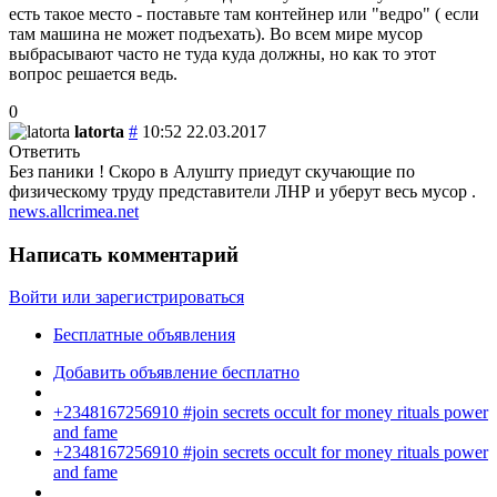
есть такое место - поставьте там контейнер или "ведро" ( если
там машина не может подъехать). Во всем мире мусор
выбрасывают часто не туда куда должны, но как то этот
вопрос решается ведь.
0
latorta
#
10:52 22.03.2017
Ответить
Без паники ! Скоро в Алушту приедут скучающие по
физическому труду представители ЛНР и уберут весь мусор .
news.allcrimea.net
Написать комментарий
Войти или зарегистрироваться
Бесплатные объявления
Добавить объявление бесплатно
+2348167256910 #join secrets occult for money rituals power
and fame
+2348167256910 #join secrets occult for money rituals power
and fame