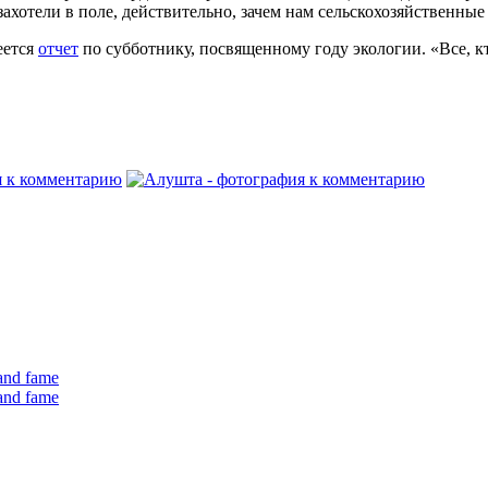
 захотели в поле, действительно, зачем нам сельскохозяйственн
еется
отчет
по субботнику, посвященному году экологии. «Все, кт
 and fame
 and fame