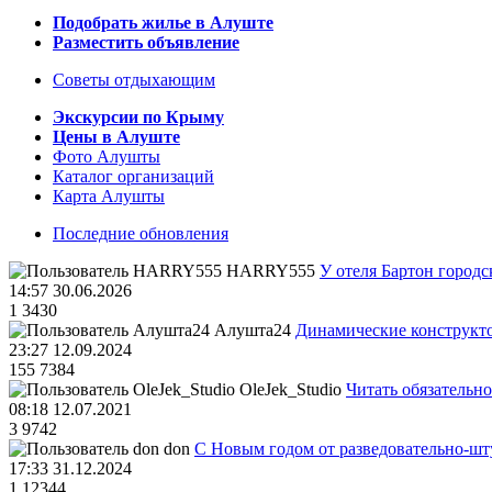
Подобрать жилье в Алуште
Разместить объявление
Советы отдыхающим
Экскурсии по Крыму
Цены в Алуште
Фото Алушты
Каталог организаций
Карта Алушты
Последние обновления
HARRY555
У отеля Бартон городс
14:57 30.06.2026
1
3430
Алушта24
Динамические конструкт
23:27 12.09.2024
155
7384
OleJek_Studio
Читать обязательно
08:18 12.07.2021
3
9742
don
С Новым годом от разведовательно-ш
17:33 31.12.2024
1
12344