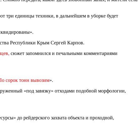
ают три единицы техники, в дальнейшем в уборке будет
ликвидированы».
йства Республики Крым Сергей Карпов.
яцев,
сюжет запомнился и печальными комментариями
По сорок тонн вывозим
».
груженный «под завязку» отходами подобной морфологии,
урсы» до рейдерского захвата объекта и проходной,