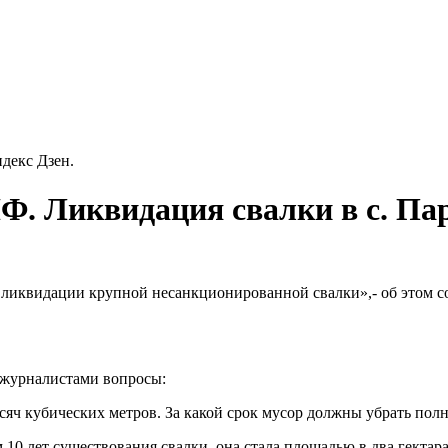
декс Дзен.
Ф. Ликвидация свалки в с. Па
 ликвидации крупной несанкционированной свалки»,- об этом с
 журналистами вопросы:
ысяч кубических метров. За какой срок мусор должны убрать пол
10 лет существования свалки, она стала площадью в два гектара