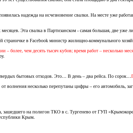
 появилась надежда на исчезновение свалки. На месте уже работ
 месяцев. Эта свалка в Партизанском - самая большая, две уже 
оей страничке в Facebook министр жилищно-коммунального хозя
 – более, чем десять тысяч кубов; время работ – несколько мес
у.
твердых бытовых отходов. Это… В день – два рейса. По сорок…
от волнения несколько перепутаны цифры – его автомобиль, за
а, зашедшего на полигон ТКО в с. Тургенево от ГУП «Крымэкорес
еспублики Крым.