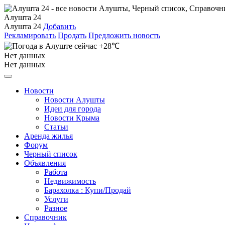
Алушта 24
Алушта 24
Добавить
Рекламировать
Продать
Предложить новость
+28℃
Нет данных
Нет данных
Новости
Новости Алушты
Идеи для города
Новости Крыма
Статьи
Аренда жилья
Форум
Черный список
Объявления
Работа
Недвижимость
Барахолка : Купи/Продай
Услуги
Разное
Справочник