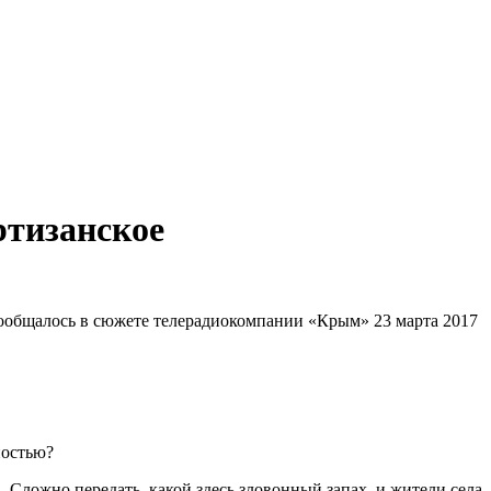
ртизанское
ообщалось в сюжете телерадиокомпании «Крым» 23 марта 2017
ностью?
. Сложно передать, какой здесь зловонный запах, и жители села