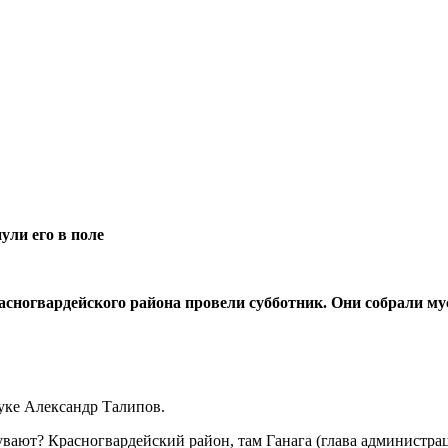
ли его в поле
расногвардейского района провели субботник. Они собрали м
уке Александр Талипов.
увают? Красногвардейский район, там Ганага (глава администр