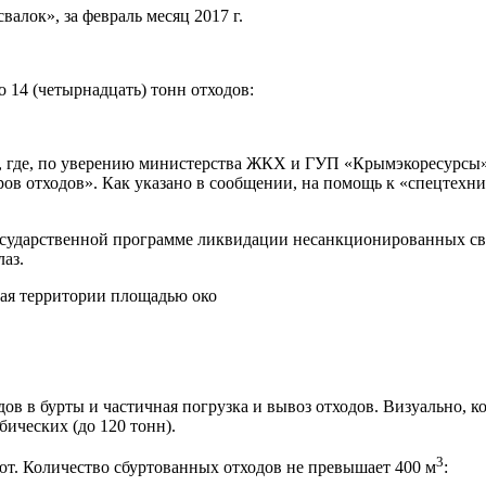
алок», за февраль месяц 2017 г.
 14 (четырнадцать) тонн отходов:
ое, где, по уверению министерства ЖКХ и ГУП «Крымэкоресурсы»
ров отходов». Как указано в сообщении, на помощь к «спецтехн
Государственной программе ликвидации несанкционированных св
аз.
ная территории площадью око
в в бурты и частичная погрузка и вывоз отходов. Визуально, к
бических (до 120 тонн).
3
уют. Количество сбуртованных отходов не превышает 400 м
: