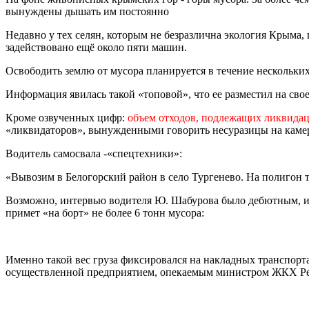
вынуждены дышать им постоянно
Недавно у тех селян, которым не безразлична экология Крыма,
задействовано ещё около пяти машин.
Освободить землю от мусора планируется в течение нескольких
Информация явилась такой «топовой», что ее разместил на св
Кроме озвученных цифр:
объем отходов, подлежащих ликвидации
«ликвидаторов», вынужденными говорить несуразицы на камер
Водитель самосвала -«спецтехники»:
«Вывозим в Белогорский район в село Тургенево. На полигон 
Возможно, интервью водителя Ю. Шабурова было дебютным, и 
примет «на борт» не более 6 тонн мусора:
Именно такой вес груза фиксировался на накладных транспорт
осуществленной предприятием, опекаемым министром ЖКХ Р