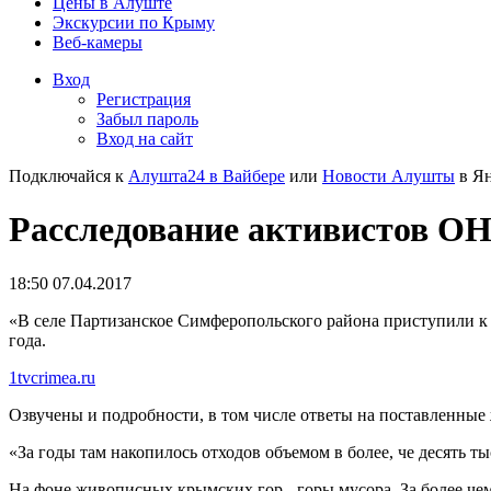
Цены в Алуште
Экскурсии по Крыму
Веб-камеры
Вход
Регистрация
Забыл пароль
Вход на сайт
Подключайся к
Алушта24 в Вайбере
или
Новости Алушты
в Ян
Расследование активистов ОН
18:50 07.04.2017
«В селе Партизанское Симферопольского района приступили к
года.
1tvcrimea.ru
Озвучены и подробности, в том числе ответы на поставленные
«За годы там накопилось отходов объемом в более, че десять т
На фоне живописных крымских гор - горы мусора. За более чем 