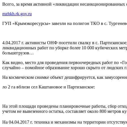
Всего, за время активной «ликвидации несанкционированных св
mzhkh.rk.gov.ru
ГУП «Крымэкоресурсы» завезли на полигон ТКО в с. Тургенево
4.04.2017 г. активисты ОНФ посетили свалку в с. Партизанск
ликвидационных работ по уборке более 10 000 кубических мет
большегрузов…
Как видно, место для проведения первоочередных работ по «
случайно – помойное образование хорошо скрыто от людских гл
На космическом снимке объект дешифрируется, как замусорен
ло 2 га вблизи сел Каштановое и Партизанское:
На этой площади проведены планировочные работы, сбор отходо
учетом не вывезенного остатка, составляет около 800 метров ку
На 04.04.2017 г. техника и механизмы на территории отсутств