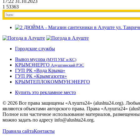
17:22 31.10.2023
1
53363
Городские службы
Вывоз мусора
(МУП УБГ и КС)
КРЫМЭНЕРГО
Алуштинский РЭС
ГУП РК «Вода Крыма»
ГУП РК «Крымгазсети»
КРЫМТЕПЛОКОММУНЭНЕРГО
Купить это рекламное место
© 2026 Все права защищены «Алушта24» (alushta24.org). Любы
являются объектами авторского права. Права «Алушта24» (alush
Полное или частичное использование материалов, размещенных 
можно задать по адресу info@alushta24.org.
Правила сайта
Контакты