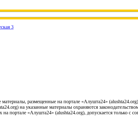
е материалы, размещенные на портале «Алушта24» (alushta24.or
ta24.org) на указанные материалы охраняются законодательством
на портале «Алушта24» (alushta24.org), допускается только с с