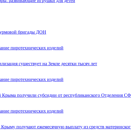
оры: развивающие игрушки для детей
турмовой бригады ДОН
вание пиротехнических изделий
лизация существует на Земле десятки тысяч лет
вание пиротехнических изделий
ей Крыма получили субсидии от республиканского Отделения СФ
вание пиротехнических изделий
в Крыму получают ежемесячную выплату из средств материнског