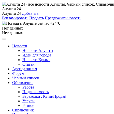
Алушта 24
Алушта 24
Добавить
Рекламировать
Продать
Предложить новость
+24℃
Нет данных
Нет данных
Новости
Новости Алушты
Идеи для города
Новости Крыма
Статьи
Аренда жилья
Форум
Черный список
Объявления
Работа
Недвижимость
Барахолка : Купи/Продай
Услуги
Разное
Справочник