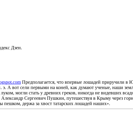
декс Дзен.
logspot.com
Предполагается, что впервые лошадей приручили в 
о н. э. А вот сели первыми на коней, как думают ученые, наши
луком, могли стать у древних греков, никогда не видевших всад
 Александр Сергеевич Пушкин, путешествуя в Крыму через горны
ы пешком, держа за хвост татарских лошадей наших».