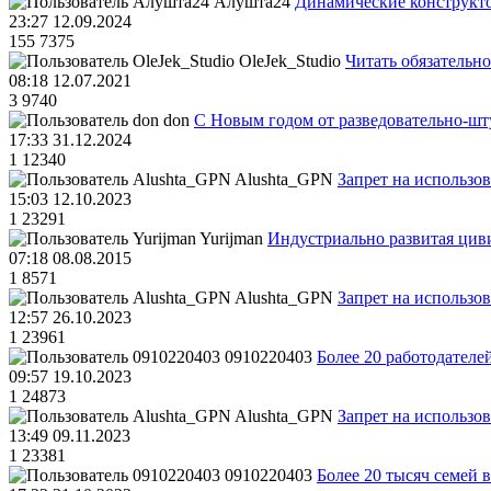
Алушта24
Динамические конструкт
23:27 12.09.2024
155
7375
OleJek_Studio
Читать обязательно
08:18 12.07.2021
3
9740
don
С Новым годом от разведовательно-ш
17:33 31.12.2024
1
12340
Alushta_GPN
Запрет на использо
15:03 12.10.2023
1
23291
Yurijman
Индустриально развитая циви
07:18 08.08.2015
1
8571
Alushta_GPN
Запрет на использо
12:57 26.10.2023
1
23961
0910220403
Более 20 работодател
09:57 19.10.2023
1
24873
Alushta_GPN
Запрет на использо
13:49 09.11.2023
1
23381
0910220403
Более 20 тысяч семей 