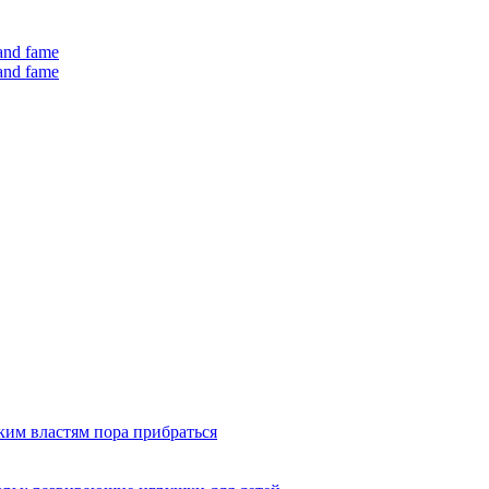
 and fame
 and fame
ким властям пора прибраться