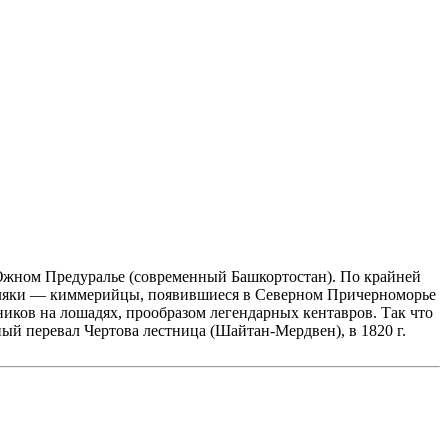
Южном Предуралье (современный Башкортостан). По крайней
 земляки — киммерийцы, появившиеся в Северном Причерноморье
ников на лошадях, прообразом легендарных кентавров. Так что
й перевал Чертова лестница (Шайтан-Мердвен), в 1820 г.