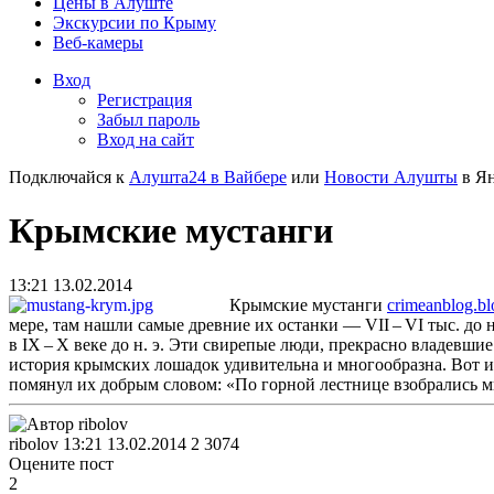
Цены в Алуште
Экскурсии по Крыму
Веб-камеры
Вход
Регистрация
Забыл пароль
Вход на сайт
Подключайся к
Алушта24 в Вайбере
или
Новости Алушты
в Ян
Крымские мустанги
13:21 13.02.2014
Крымские мустанги
crimeanblog.b
мере, там нашли самые древние их останки — VII – VI тыс. д
в IX – X веке до н. э.
Эти свирепые люди, прекрасно владевшие 
история крымских лошадок удивительна и многообразна. Вот и
помянул их добрым словом: «По горной лестнице взобрались м
ribolov
13:21 13.02.2014
2
3074
Оцените пост
2