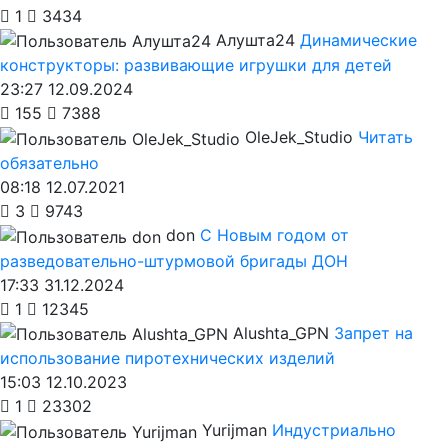
1
3434
Алушта24
Динамические
конструкторы: развивающие игрушки для детей
23:27 12.09.2024
155
7388
OleJek_Studio
Читать
обязательно
08:18 12.07.2021
3
9743
don
С Новым годом от
разведовательно-штурмовой бригады ДОН
17:33 31.12.2024
1
12345
Alushta_GPN
Запрет на
использование пиротехнических изделий
15:03 12.10.2023
1
23302
Yurijman
Индустриально