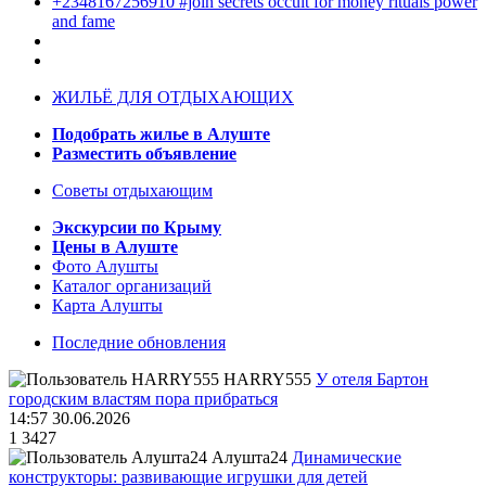
+2348167256910 #join secrets occult for money rituals power
and fame
ЖИЛЬЁ ДЛЯ ОТДЫХАЮЩИХ
Подобрать жилье в Алуште
Разместить объявление
Советы отдыхающим
Экскурсии по Крыму
Цены в Алуште
Фото Алушты
Каталог организаций
Карта Алушты
Последние обновления
HARRY555
У отеля Бартон
городским властям пора прибраться
14:57 30.06.2026
1
3427
Алушта24
Динамические
конструкторы: развивающие игрушки для детей