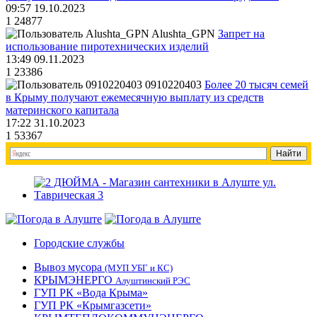
09:57 19.10.2023
1
24877
Alushta_GPN
Запрет на
использование пиротехнических изделий
13:49 09.11.2023
1
23386
0910220403
Более 20 тысяч семей
в Крыму получают ежемесячную выплату из средств
материнского капитала
17:22 31.10.2023
1
53367
Городские службы
Вывоз мусора
(МУП УБГ и КС)
КРЫМЭНЕРГО
Алуштинский РЭС
ГУП РК «Вода Крыма»
ГУП РК «Крымгазсети»