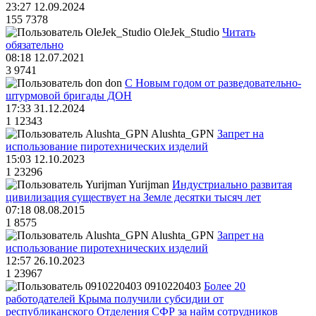
23:27 12.09.2024
155
7378
OleJek_Studio
Читать
обязательно
08:18 12.07.2021
3
9741
don
С Новым годом от разведовательно-
штурмовой бригады ДОН
17:33 31.12.2024
1
12343
Alushta_GPN
Запрет на
использование пиротехнических изделий
15:03 12.10.2023
1
23296
Yurijman
Индустриально развитая
цивилизация существует на Земле десятки тысяч лет
07:18 08.08.2015
1
8575
Alushta_GPN
Запрет на
использование пиротехнических изделий
12:57 26.10.2023
1
23967
0910220403
Более 20
работодателей Крыма получили субсидии от
республиканского Отделения СФР за найм сотрудников