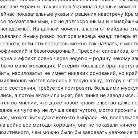
составе Украины, так как вся Украина в данный момент
сейчас показательные указы и решения навстречу Крым
тся показательными, но не долгосрочными и ненадёжны
 ненадёжны). На данный момент, власти от майдана сто
дъявляли Яныку ровно полтора месяца назад: теперь э
 работу, если эти процессы можно так назвать, с мести
рофический и безоговорочный. Прессинг силовиков, от
акона и эффект ровно через неделю – родину некому з
е было мало желающих. Истерия «большой брат наступа
бить, насиловать» не имеет никаких оснований, но край
 миллионов мозгов слились в такую кашу, которую что
ого состояния, требуется пригрозить большими мускул
лись, а потом включили мозг, без пинка не заводимся. 
ятся во мнении, что даже новое правительство даже по
даже ни чуточку не лучше свергнутого, могло прожить
мая, может быть даже кого-то выбрали. Но, воспользо
на войне все методы хороши», они не показали ничего
позитивного, чем можно было бы завоевать уважение т