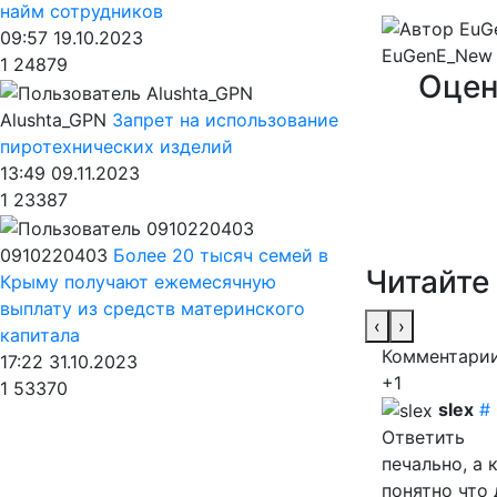
найм сотрудников
09:57 19.10.2023
EuGenE_New
1
24879
Оцен
Alushta_GPN
Запрет на использование
пиротехнических изделий
13:49 09.11.2023
1
23387
0910220403
Более 20 тысяч семей в
Читайте
Крыму получают ежемесячную
выплату из средств материнского
‹
›
капитала
Комментарии
17:22 31.10.2023
+1
1
53370
slex
#
Ответить
печально, а 
понятно что 