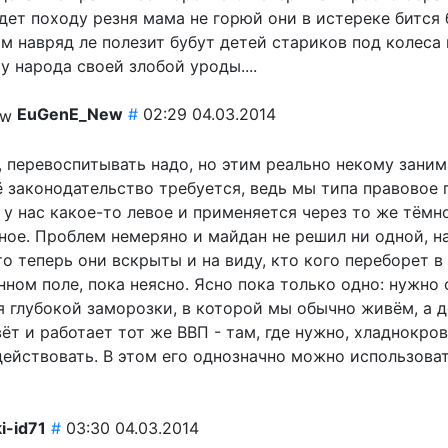
дет походу резня мама не горюй они в истереке бится 
м навряд ле полезит бубут детей стариков под колеса 
у народа своей злобой уроды....
EuGenE_New
#
02:29 04.03.2014
, перевоспитывать надо, но этим реально некому заним
 законодательство требуется, ведь мы типа правовое 
 у нас какое-то левое и применяется через то же тёмн
ьное. Проблем немеряно и майдан не решил ни одной, н
то теперь они вскрыты и на виду, кто кого переборет в
ом поле, пока неясно. Ясно пока только одно: нужно 
 глубокой заморозки, в которой мы обычно живём, а до
т и работает тот же ВВП - там, где нужно, хладнокров
действовать. В этом его однозначно можно использоват
ki-id71
#
03:30 04.03.2014