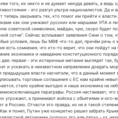
олее того, их никто и не думает никуда девать, а ведь о
ивостояния - это разгул ультра-националистов. Да и 
т теперь закрывать тех, кто помог им прийти к власти
иками как они унижают русских или маршами УПА и п
или советской символики, майдан, чую, скоро будет п
ной сотне".
Сейчас всплывают заявления Сени о том, ч
юбые условия, лишь бы МВФ что-то дал, причём речь о 
ня есть сомнения, что кто-то верит, что они пойдут на
ление экономики и наведение конституционного порядк
две: первая - эти истеричные метания выглядят так, б
жат и ускакать в неизвестном направлении доедать мор
ли предыдущие власти насчитали, что в данный момент 
дписывать торговые соглашения с ЕС нам крайне невыг
учается, стало крайне выгодно и наша экономика на не
аимоисключающие параграфы. Россия настаивает, что 
их угрожают, а принимают войска с объятиями и юго-в
т в Россию. Отчасти это правда, но не в такой степени
Как я понял, Путин уже конкретно решил забрать Крым,
двластной автономии (хорошо это или плохо - хз, наде