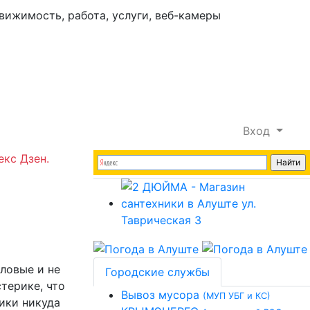
Вход
екс Дзен.
оловые и не
Городские службы
терике, что
Вывоз мусора
(МУП УБГ и КС)
цики никуда