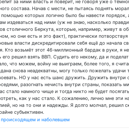
репит за ними власть и поверит, не говоря уже о тёмн
ного состава. Начав с мести, не пытаясь поднять мора
с помощью которых логично было бы навести порядок, 
ам издеваться над ними (уж не знаю, насколько правд
ов столичного Беркута, которые, например, живут в об
ом, но они есть и это факт), практически потворствуя
 новые власти дискредитировали себя ещё до начала св
. Кто возьмёт этот 46-миллионный бардак в руки, я не
 его решил взять ВВП. Судить его некому, да и подела
ло, что можем, войну не выиграем, более того, я счита
дана снова неадекватны, могу только пожелать удачи т
оевать. НО у нас есть шанс дружить. Дружить внутри 
седями, разогнать нечисть внутри страны, показать ми
ас стало намного чище и тогда никто не будет посягать
отреть, как у нас стало. К сожалению, лично мне эти 
ией, но на то они и надежды. Я долго молчал, решил ск
райне субъективен.