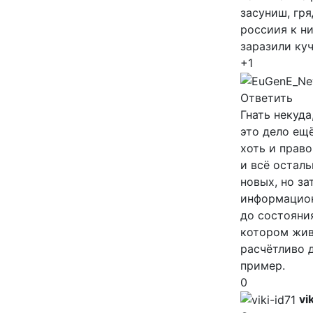
засуниш, гря
россиия к ни
заразили куч
+1
Ответить
Гнать некуда
это дело ещё
хоть и право
и всё остал
новых, но за
информационн
до состояния
котором живё
расчётливо 
пример.
0
vi