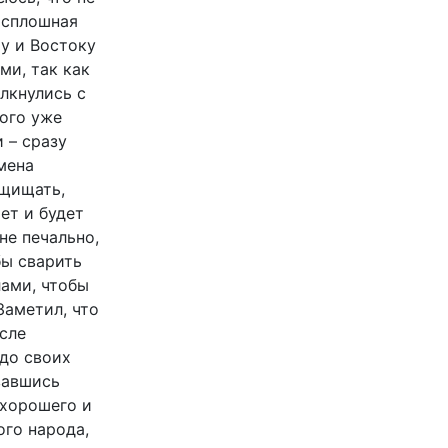
 сплошная
у и Востоку
ми, так как
лкнулись с
того уже
 – сразу
мена
ащищать,
ет и будет
не печально,
бы сварить
ами, чтобы
Заметил, что
сле
 до своих
вавшись
 хорошего и
ого народа,