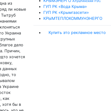
КРЫМЭНЕРГО
Алуштинский РЭС
дна из
ГУП РК «Вода Крыма»
вряд ли новые
ГУП РК «Крымгазсети»
. Тытруб
КРЫМТЕПЛОКОММУНЭНЕРГО
инаниями
оклоняться
Купить это рекламное место
то Украина
крупных
 благое дело
а. Причин,
удто хочется
ковку,
в данных
одно, то
бывалом
в Украине
осток
, как
 хотя бы в
юсь, что не