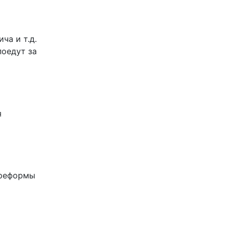
ча и т.д.
поедут за
я
 реформы