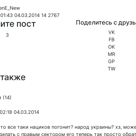
01:43 04.03.2014
14
2767
ите пост
Поделитесь с друз
VK
3
FB
OK
MR
GP
TW
 также
 (
14
)
02:18 04.03.2014
кто все таки нациков погонит? народ украины? хз, мож
делать с правым сектором его теперь так просто обра