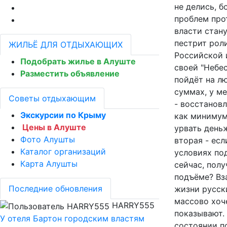
не делись, б
проблем прот
власти стану
пестрит рол
ЖИЛЬЁ ДЛЯ ОТДЫХАЮЩИХ
Российской 
Подобрать жилье в Алуште
своей "Небес
Разместить объявление
пойдёт на л
суммах, у ме
Советы отдыхающим
- восстанов
Экскурсии по Крыму
как минимум 
Цены в Алуште
урвать день
Фото Алушты
вторая - ес
Каталог организаций
условиях по
Карта Алушты
сейчас, пол
подъёме? Вз
Последние обновления
жизни русск
массово хоче
HARRY555
показывают. 
У отеля Бартон городским властям
состоянии по