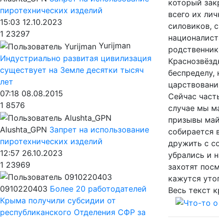
который зак
пиротехнических изделий
всего их лич
15:03 12.10.2023
силовиков, 
1
23297
националист
Yurijman
родственник
Индустриально развитая цивилизация
Краснозвёздн
существует на Земле десятки тысяч
беспределу,
лет
царствования
07:18 08.08.2015
Сейчас часть
1
8576
случае мы ма
призывы май
Alushta_GPN
Запрет на использование
собирается в
пиротехнических изделий
дружить с со
12:57 26.10.2023
убрались и н
1
23969
захотят посм
кажутся утоп
0910220403
Более 20 работодателей
Весь текст к
Крыма получили субсидии от
республиканского Отделения СФР за