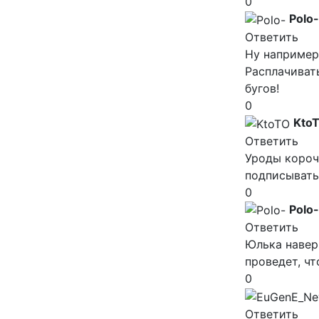
0
Polo-
Ответить
Ну например 
Расплачивать
бугов!
0
Kto
Ответить
Уроды короч
подписывать 
0
Polo-
Ответить
Юлька навер
проведет, ч
0
Ответить