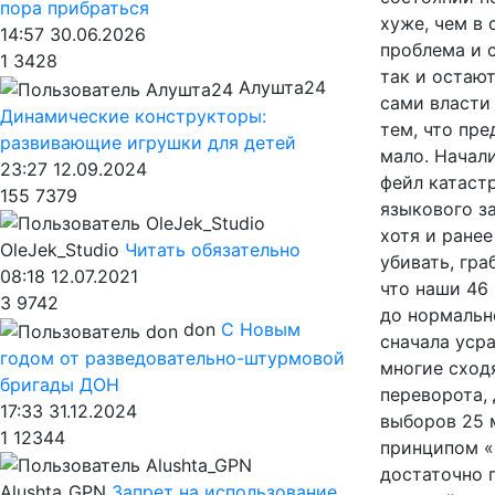
пора прибраться
хуже, чем в 
14:57 30.06.2026
проблема и 
1
3428
так и остаю
Алушта24
сами власти
Динамические конструкторы:
тем, что пре
развивающие игрушки для детей
мало. Начали
23:27 12.09.2024
фейл катаст
155
7379
языкового з
хотя и ране
OleJek_Studio
Читать обязательно
убивать, гра
08:18 12.07.2021
что наши 46
3
9742
до нормальн
don
С Новым
сначала усра
годом от разведовательно-штурмовой
многие сход
бригады ДОН
переворота, 
17:33 31.12.2024
выборов 25 
1
12344
принципом «
достаточно 
Alushta_GPN
Запрет на использование