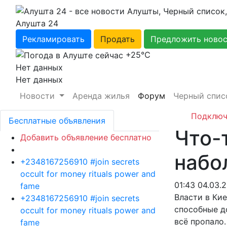
Алушта 24
Рекламировать
Продать
Предложить ново
+25℃
Нет данных
Нет данных
Новости
Аренда жилья
Форум
Черный спис
Подключ
Бесплатные объявления
Что-
Добавить объявление бесплатно
набо
+2348167256910 #join secrets
occult for money rituals power and
01:43 04.03.
fame
Власти в Кие
+2348167256910 #join secrets
способные до
occult for money rituals power and
всё пропало.
fame