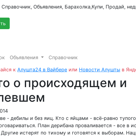
сть
ок
Объявления
Справочник
айся к
Алушта24 в Вайбере
или
Новости Алушты
в Янд
то о происходящем и
левшем
2014
ве - дебилы и без яиц. Кто с яйцами - всё-равно тупог
говариваться. План дерибана проваливается - все в ис
 Другие истерят по тихому и готовятся к выборам. На