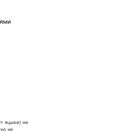
ьями
ет яцыки) ни
тно не