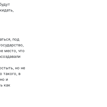
будут
кидать,
аться, под
государство,
ое место, что
асоздавали
остыть, но не
 такого, в
но и
ь как