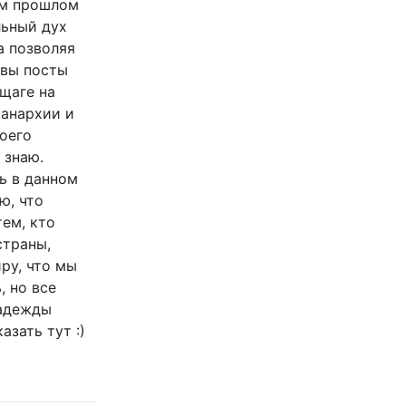
ом прошлом
льный дух
а позволяя
ивы посты
щаге на
 анархии и
оего
 знаю.
ть в данном
ю, что
ем, кто
страны,
ру, что мы
, но все
надежды
азать тут :)