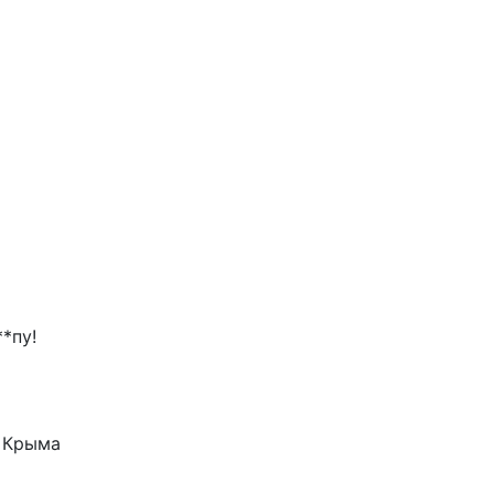
*пу!
у Крыма