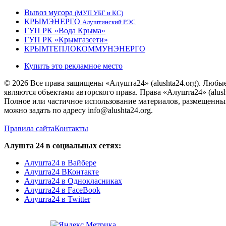
Вывоз мусора
(МУП УБГ и КС)
КРЫМЭНЕРГО
Алуштинский РЭС
ГУП РК «Вода Крыма»
ГУП РК «Крымгазсети»
КРЫМТЕПЛОКОММУНЭНЕРГО
Купить это рекламное место
© 2026 Все права защищены «Алушта24» (alushta24.org). Любы
являются объектами авторского права. Права «Алушта24» (alush
Полное или частичное использование материалов, размещенных 
можно задать по адресу info@alushta24.org.
Правила сайта
Контакты
Алушта 24 в социальных сетях:
Алушта24 в Вайбере
Алушта24 ВКонтакте
Алушта24 в Однокласниках
Алушта24 в FaceBook
Алушта24 в Twitter