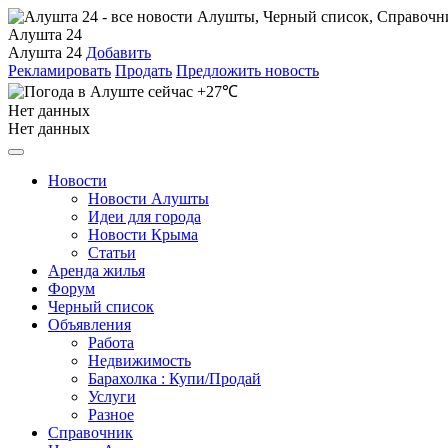
Алушта 24
Алушта 24
Добавить
Рекламировать
Продать
Предложить новость
+27℃
Нет данных
Нет данных
Новости
Новости Алушты
Идеи для города
Новости Крыма
Статьи
Аренда жилья
Форум
Черный список
Объявления
Работа
Недвижимость
Барахолка : Купи/Продай
Услуги
Разное
Справочник