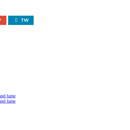
P
TW
 and fame
 and fame