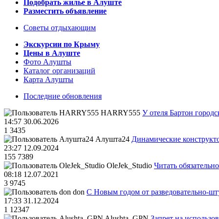
Подобрать жилье в Алуште
Разместить объявление
Советы отдыхающим
Экскурсии по Крыму
Цены в Алуште
Фото Алушты
Каталог организаций
Карта Алушты
Последние обновления
HARRY555
У отеля Бартон городс
14:57 30.06.2026
1
3435
Алушта24
Динамические конструкт
23:27 12.09.2024
155
7389
OleJek_Studio
Читать обязательно
08:18 12.07.2021
3
9745
don
С Новым годом от разведовательно-ш
17:33 31.12.2024
1
12347
Alushta_GPN
Запрет на использо