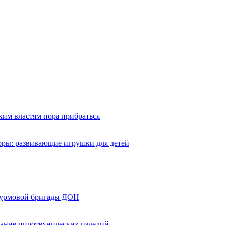
ким властям пора прибраться
оры: развивающие игрушки для детей
турмовой бригады ДОН
вание пиротехнических изделий