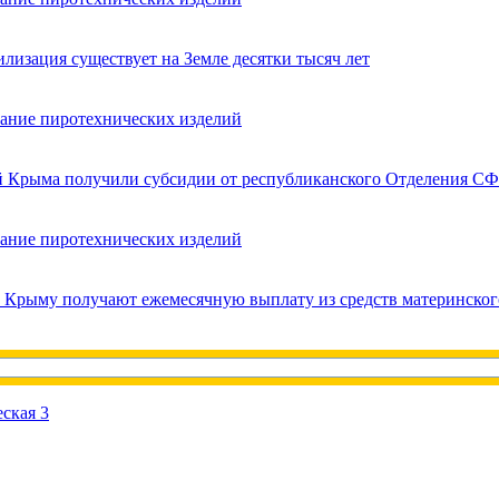
лизация существует на Земле десятки тысяч лет
вание пиротехнических изделий
ей Крыма получили субсидии от республиканского Отделения СФ
вание пиротехнических изделий
в Крыму получают ежемесячную выплату из средств материнског