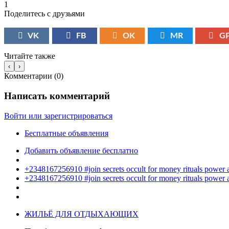
1
Поделитесь с друзьями
VK
FB
OK
MR
G
Читайте также
‹
›
Комментарии (
0
)
Написать комментарий
Войти или зарегистрироваться
Бесплатные объявления
Добавить объявление бесплатно
+2348167256910 #join secrets occult for money rituals power
+2348167256910 #join secrets occult for money rituals power
ЖИЛЬЁ ДЛЯ ОТДЫХАЮЩИХ