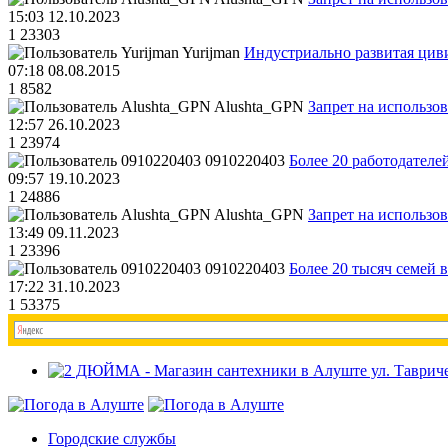
15:03 12.10.2023
1
23303
Yurijman
Индустриально развитая циви
07:18 08.08.2015
1
8582
Alushta_GPN
Запрет на использо
12:57 26.10.2023
1
23974
0910220403
Более 20 работодател
09:57 19.10.2023
1
24886
Alushta_GPN
Запрет на использо
13:49 09.11.2023
1
23396
0910220403
Более 20 тысяч семей 
17:22 31.10.2023
1
53375
Городские службы