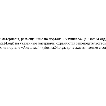
е материалы, размещенные на портале «Алушта24» (alushta24.or
ta24.org) на указанные материалы охраняются законодательством
на портале «Алушта24» (alushta24.org), допускается только с с