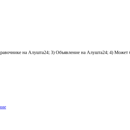
справочнике на Алушта24; 3) Объявление на Алушта24; 4) Может 
ние