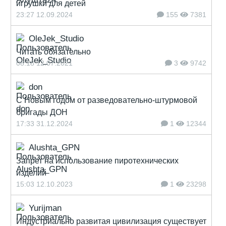
игрушки для детей
23:27 12.09.2024
155
7381
OleJek_Studio
Читать обязательно
08:18 12.07.2021
3
9742
don
С Новым годом от разведовательно-штурмовой
бригады ДОН
17:33 31.12.2024
1
12344
Alushta_GPN
Запрет на использование пиротехнических
изделий
15:03 12.10.2023
1
23298
Yurijman
Индустриально развитая цивилизация существует