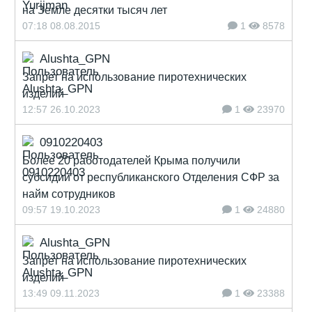
на Земле десятки тысяч лет
07:18 08.08.2015
1
8578
Alushta_GPN
Запрет на использование пиротехнических
изделий
12:57 26.10.2023
1
23970
0910220403
Более 20 работодателей Крыма получили
субсидии от республиканского Отделения СФР за
найм сотрудников
09:57 19.10.2023
1
24880
Alushta_GPN
Запрет на использование пиротехнических
изделий
13:49 09.11.2023
1
23388