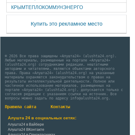
КРЫМТЕПЛОКОММУНЭНЕРГО
Купить это рекламное место
© 2026 Все права защищены «Алушта24» (alushta24.org).
Любые материалы, размещенные на портале «Алушта24»
(alushta24.org) сотрудниками редакции, нештатными
авторами и читателями, являются объектами авторского
права. Права «Алушта24» (alushta24.org) на указанные
материалы охраняются законодательством о правах на
результаты интеллектуальной деятельности. Полное или
частичное использование материалов, размещенных на
портале «Алушта24» (alushta24.org), допускается только с
согласия редакции с указанием ссылки на источник. Все
вопросы можно задать по адресу info@alushta24.org.
Правила сайта
Контакты
Алушта 24 в социальных сетях:
Алушта24 в Вайбере
Алушта24 ВКонтакте
Алушта24 в Однокласниках