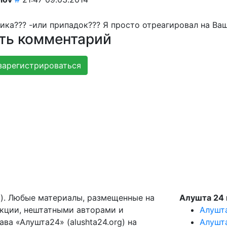
ика??? -или припадок??? Я просто отреагировал на Ваше 
ть комментарий
зарегистрироваться
g). Любые материалы, размещенные на
Алушта 24 
акции, нештатными авторами и
Алушт
ва «Алушта24» (alushta24.org) на
Алушт