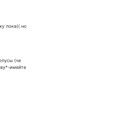
у пока(( но
опусы (че
аву*-имейте