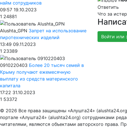
найм сотрудников
Ответить
09:57 19.10.2023
Что за истер
1
24881
Написа
Alushta_GPN
Запрет на использование
Войти или 
пиротехнических изделий
13:49 09.11.2023
1
23389
0910220403
Более 20 тысяч семей в
Крыму получают ежемесячную
выплату из средств материнского
капитала
17:22 31.10.2023
1
53372
© 2026 Все права защищены «Алушта24» (alushta24.or
портале «Алушта24» (alushta24.org) сотрудниками ред
читателями, являются объектами авторского права. Пра