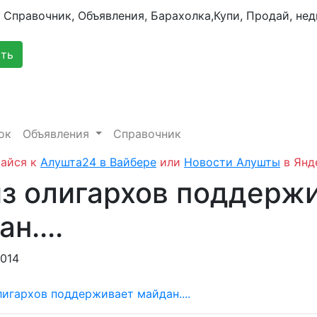
сть
ок
Объявления
Справочник
айся к
Алушта24 в Вайбере
или
Новости Алушты
в Янд
из олигархов поддерж
н....
2014