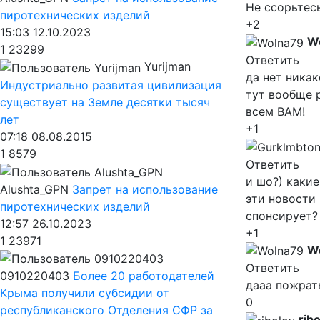
Не ссорьтесь
пиротехнических изделий
+2
15:03 12.10.2023
W
1
23299
Ответить
Yurijman
да нет никак
Индустриально развитая цивилизация
тут вообще 
существует на Земле десятки тысяч
всем ВАМ!
лет
+1
07:18 08.08.2015
1
8579
Ответить
и шо?) какие
Alushta_GPN
Запрет на использование
эти новости 
пиротехнических изделий
спонсирует? 
12:57 26.10.2023
+1
1
23971
W
Ответить
0910220403
Более 20 работодателей
дааа пожрать
Крыма получили субсидии от
0
республиканского Отделения СФР за
rib