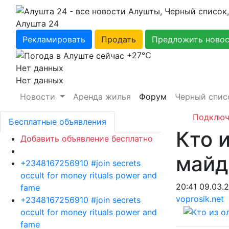
Алушта 24
Рекламировать
Продать
Предложить ново
+27℃
Нет данных
Нет данных
Новости
Аренда жилья
Форум
Черный спис
Подключ
Бесплатные объявления
Кто 
Добавить объявление бесплатно
майда
+2348167256910 #join secrets
occult for money rituals power and
20:41 09.03.
fame
voprosik.net
+2348167256910 #join secrets
occult for money rituals power and
fame