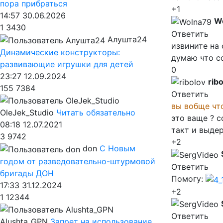
пора прибраться
+1
14:57 30.06.2026
W
1
3430
Ответить
Алушта24
извините на
Динамические конструкторы:
думаю что с
развивающие игрушки для детей
0
23:27 12.09.2024
rib
155
7384
Ответить
вы вобще чт
OleJek_Studio
Читать обязательно
это ваще ? с
08:18 12.07.2021
такт и выде
3
9742
+2
don
С Новым
годом от разведовательно-штурмовой
Ответить
бригады ДОН
Помогу:
17:33 31.12.2024
+2
1
12344
Ответить
Alushta_GPN
Запрет на использование