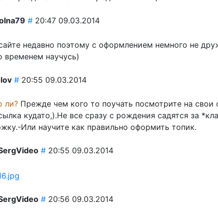
olna79
#
20:47 09.03.2014
 сайте недавно поэтому с оформлением немного не друж
о временем научусь)
olov
#
20:55 09.03.2014
о ли?
Прежде чем кого то поучать посмотрите на свои 
сылка кудато,).Не все сразу с рождения садятся за *кл
ржку.-Или научите как правильно оформить топик.
SergVideo
#
20:55 09.03.2014
SergVideo
#
20:56 09.03.2014