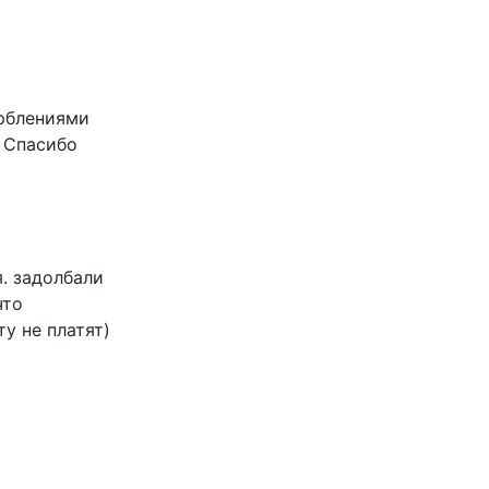
орблениями
 Спасибо
я. задолбали
что
у не платят)