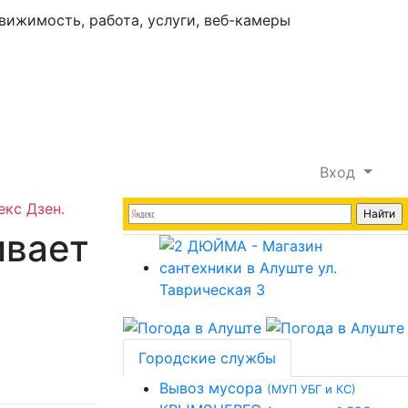
Вход
екс Дзен.
ивает
Городские службы
Вывоз мусора
(МУП УБГ и КС)