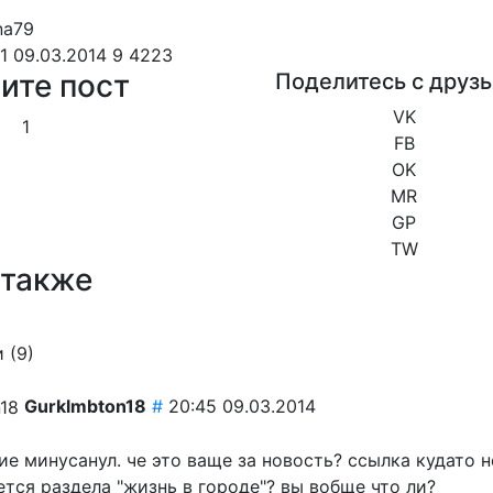
1 09.03.2014
9
4223
ите пост
Поделитесь с друз
VK
1
FB
OK
MR
GP
TW
 также
 (
9
)
Gurklmbton18
#
20:45 09.03.2014
е минусанул. че это ваще за новость? ссылка кудато н
ется раздела "жизнь в городе"? вы вобще что ли?