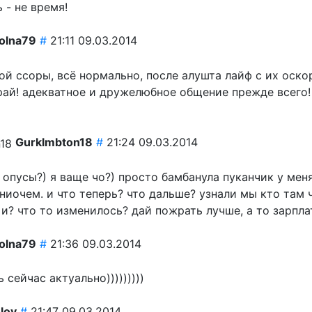
 - не время!
olna79
#
21:11 09.03.2014
ой ссоры, всё нормально, после алушта лайф с их оск
рай! адекватное и дружелюбное общение прежде всего!
Gurklmbton18
#
21:24 09.03.2014
 опусы?) я ваще чо?) просто бамбанула пуканчик у мен
ниочем. и что теперь? что дальше? узнали мы кто там 
и? что то изменилось? дай пожрать лучше, а то зарплат
olna79
#
21:36 09.03.2014
 сейчас актуально)))))))))
olov
#
21:47 09.03.2014