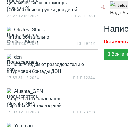
Динамические конструкторы:
-1
развивающие игрушки для детей
Надо бы
23:27 12.09.2024
155
7380
Напис
OleJek_Studio
Читать обязательно
08:18 12.07.2021
3
9742
Войти и
don
С Новым годом от разведовательно-
штурмовой бригады ДОН
17:33 31.12.2024
1
12344
Alushta_GPN
Запрет на использование
пиротехнических изделий
15:03 12.10.2023
1
23298
Yurijman