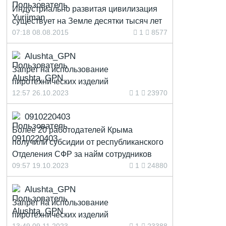
Индустриально развитая цивилизация
существует на Земле десятки тысяч лет
07:18 08.08.2015
1
8577
Alushta_GPN
Запрет на использование
пиротехнических изделий
12:57 26.10.2023
1
23970
0910220403
Более 20 работодателей Крыма
получили субсидии от республиканского
Отделения СФР за найм сотрудников
09:57 19.10.2023
1
24880
Alushta_GPN
Запрет на использование
пиротехнических изделий