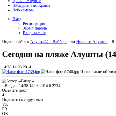
Цены в Алуште
Экскурсии по Крыму
Веб-камеры
Вход
Регистрация
Забыл пароль
Вход на сайт
Подключайся к
Алушта24 в Вайбере
или
Новости Алушты
в Ян
Сегодня на пляже Алушты (14.
14:38 14.03.2014
И еще такие объявл
--Влада--
14:38 14.03.2014
6
2734
Оцените пост
4
Поделитесь с друзьями
VK
FB
OK