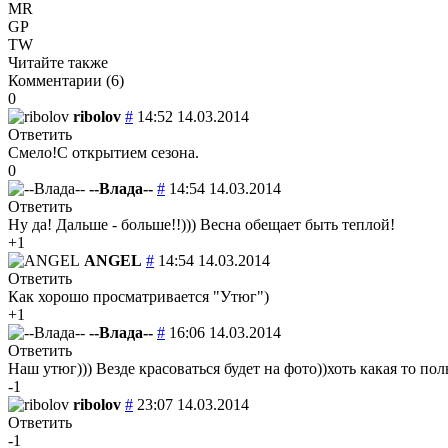
MR
GP
TW
Читайте также
Комментарии (
6
)
0
ribolov
#
14:52 14.03.2014
Ответить
Смело!С открытием сезона.
0
--Влада--
#
14:54 14.03.2014
Ответить
Ну да! Дальше - больше!!))) Весна обещает быть теплой!
+1
ANGEL
#
14:54 14.03.2014
Ответить
Как хорошо просматривается "Утюг")
+1
--Влада--
#
16:06 14.03.2014
Ответить
Наш утюг))) Везде красоваться будет на фото))хоть какая то поль
-1
ribolov
#
23:07 14.03.2014
Ответить
-1