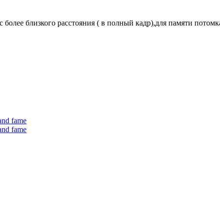
 более близкого расстояния ( в полный кадр),для памяти потомка
 and fame
 and fame