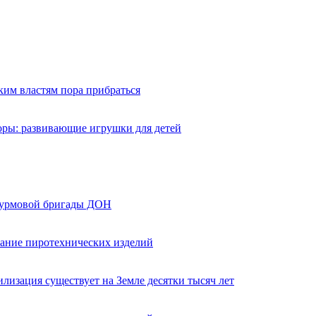
ким властям пора прибраться
оры: развивающие игрушки для детей
турмовой бригады ДОН
вание пиротехнических изделий
лизация существует на Земле десятки тысяч лет