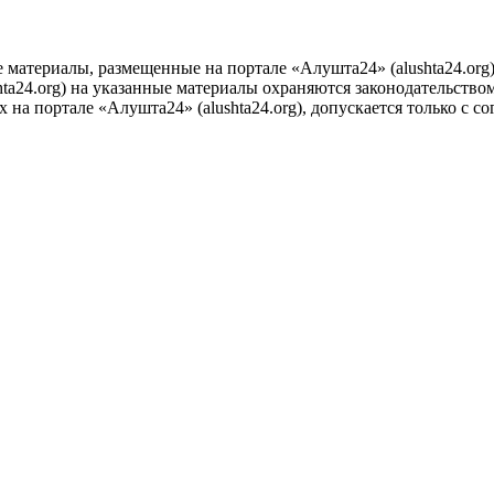
е материалы, размещенные на портале «Алушта24» (alushta24.or
ta24.org) на указанные материалы охраняются законодательством
на портале «Алушта24» (alushta24.org), допускается только с с