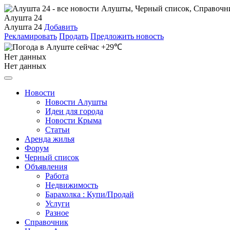
Алушта 24
Алушта 24
Добавить
Рекламировать
Продать
Предложить новость
+29℃
Нет данных
Нет данных
Новости
Новости Алушты
Идеи для города
Новости Крыма
Статьи
Аренда жилья
Форум
Черный список
Объявления
Работа
Недвижимость
Барахолка : Купи/Продай
Услуги
Разное
Справочник