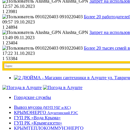
Alushta_GPN
Запрет на использо
12:57 26.10.2023
1
23981
0910220403
Более 20 работодател
09:57 19.10.2023
1
24894
Alushta_GPN
Запрет на использо
13:49 09.11.2023
1
23404
0910220403
Более 20 тысяч семей 
17:22 31.10.2023
1
53384
Городские службы
Вывоз мусора
(МУП УБГ и КС)
КРЫМЭНЕРГО
Алуштинский РЭС
ГУП РК «Вода Крыма»
ГУП РК «Крымгазсети»
КРЫМТЕПЛОКОММУНЭНЕРГО