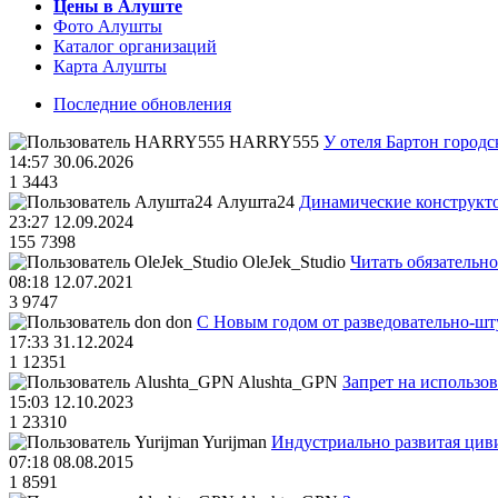
Цены в Алуште
Фото Алушты
Каталог организаций
Карта Алушты
Последние обновления
HARRY555
У отеля Бартон городс
14:57 30.06.2026
1
3443
Алушта24
Динамические конструкт
23:27 12.09.2024
155
7398
OleJek_Studio
Читать обязательно
08:18 12.07.2021
3
9747
don
С Новым годом от разведовательно-ш
17:33 31.12.2024
1
12351
Alushta_GPN
Запрет на использо
15:03 12.10.2023
1
23310
Yurijman
Индустриально развитая циви
07:18 08.08.2015
1
8591