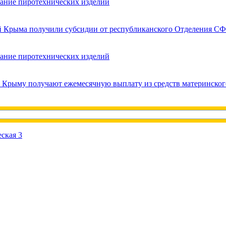
вание пиротехнических изделий
ей Крыма получили субсидии от республиканского Отделения СФ
вание пиротехнических изделий
в Крыму получают ежемесячную выплату из средств материнског