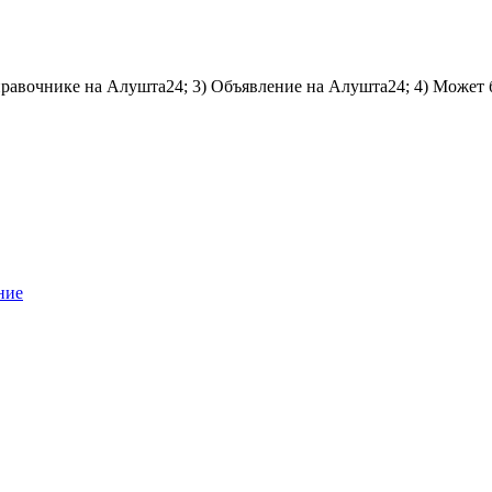
справочнике на Алушта24; 3) Объявление на Алушта24; 4) Может 
ние