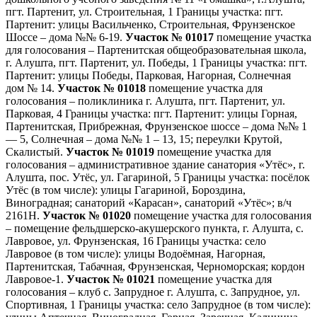
пгт. Партенит, ул. Строительная, 1 Границы участка: пгт.
Партенит: улицы Васильченко, Строительная, Фрунзенское
Шоссе – дома №№ 6-19.
Участок № 01017
помещение участка
для голосования – Партенитская общеобразовательная школа,
г. Алушта, пгт. Партенит, ул. Победы, 1 Границы участка: пгт.
Партенит: улицы Победы, Парковая, Нагорная, Солнечная
дом № 14.
Участок № 01018
помещение участка для
голосования – поликлиника г. Алушта, пгт. Партенит, ул.
Парковая, 4 Границы участка: пгт. Партенит: улицы Горная,
Партенитская, Прибрежная, Фрунзенское шоссе – дома №№ 1
— 5, Солнечная – дома №№ 1 – 13, 15; переулки Крутой,
Скалистый.
Участок № 01019
помещение участка для
голосования – административное здание санатория «Утёс», г.
Алушта, пос. Утёс, ул. Гагариной, 5 Границы участка: посёлок
Утёс (в том числе): улицы Гагариной, Бороздина,
Виноградная; санаторий «Карасан», санаторий «Утёс»; в/ч
2161Н.
Участок № 01020
помещение участка для голосования
– помещение фельдшерско-акушерского пункта, г. Алушта, с.
Лавровое, ул. Фрунзенская, 16 Границы участка: село
Лавровое (в том числе): улицы Водоёмная, Нагорная,
Партенитская, Табачная, Фрунзенская, Черноморская; кордон
Лавровое-1.
Участок № 01021
помещение участка для
голосования – клуб с. Запрудное г. Алушта, с. Запрудное, ул.
Спортивная, 1 Границы участка: село Запрудное (в том числе):