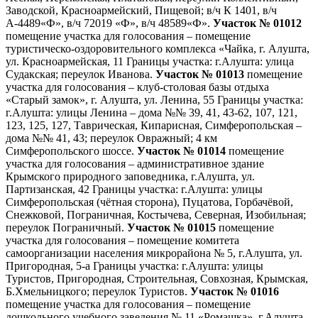
Заводской, Красноармейский, Пищевой; в/ч К 1401, в/ч
А-4489«Ф», в/ч 72019 «Ф», в/ч 48589«Ф».
Участок № 01012
помещение участка для голосования – помещение
туристическо-оздоровительного комплекса «Чайка, г. Алушта,
ул. Красноармейская, 11 Границы участка: г.Алушта: улица
Судакская; переулок Иванова.
Участок № 01013
помещение
участка для голосования – клуб-столовая базы отдыха
«Старый замок», г. Алушта, ул. Ленина, 55 Границы участка:
г.Алушта: улицы Ленина – дома №№ 39, 41, 43-62, 107, 121,
123, 125, 127, Таврическая, Кипарисная, Симферопольская –
дома №№ 41, 43; переулок Овражный; 4 км
Симферопольского шоссе.
Участок № 01014
помещение
участка для голосования – административное здание
Крымского природного заповедника, г.Алушта, ул.
Партизанская, 42 Границы участка: г.Алушта: улицы
Симферопольская (чётная сторона), Пуцатова, Горбачёвой,
Снежковой, Пограничная, Костычева, Северная, Изобильная;
переулок Пограничный.
Участок № 01015
помещение
участка для голосования – помещение комитета
самоорганизации населения микрорайона № 5, г.Алушта, ул.
Пригородная, 5-а Границы участка: г.Алушта: улицы
Туристов, Пригородная, Строительная, Совхозная, Крымская,
Б.Хмельницкого; переулок Туристов.
Участок № 01016
помещение участка для голосования – помещение
дошкольного учебного заведения № 11 «Ромашка», г.Алушта,