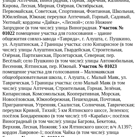
улицы Аптечная, Виноградная, Горная, Заречная, Калинина,
Кирова, Лесная, Мирная, Озёрная, Октябрьская,
Первомайская, Советская, Спортивная, Фонтанная, Школьная,
Юбилейная, Южная; переулки Аптечный, Горный, Садовый,
Уютный; кордоны «Дайка», «Лесной»; село Нижнее
Запрудное (в том числе): улица Виноградная.
Участок №
01022
помещение участка для голосования – здание
общежития совхоз-завода «Таврида», г. Алушта, с. Пушкино,
ул. Алуштинская, 2 Границы участка: село Кипарисное (в том
числе): улицы Алуштинская, Гвардейская, Строительная,
Озёрная, Партизанская, Пролетарская, Северная; пер.
Весёлый; село Пушкино (в том числе): улицы Автомобильная,
Весенняя, Ялтинская, пер. Южный.
Участок № 01023
помещение участка для голосования – Маломаякская
общеобразовательная школа, г. Алушта, с. Малый Маяк, ул.
Таврическая, 5 Границы участка: село Малый Маяк (в том
числе): улицы Аптечная, Строительная, Горная, Зелёная,
Кипарисовая, Комсомольская, Кооперативная, Морская,
Новосёловская, Южнобережная, Пешеходная, Почтовая,
Приграничная, Утренняя, Скалистая, Солнечная, Таврическая;
переулки Кривой, Тихий; 5 км Ялтинского шоссе, Зеленхоз;
посёлок Бондаренково (в том числе): т/б «Карабах»; посёлок
Виноградный (в том числе): улицы Багрова, Бекетова,
Верхняя, Лесная, Нижняя; 5 км Ялтинского шоссе; в/ч А1397;
кордон Лавровое-1; посёлок Чайка (в том числе): улица