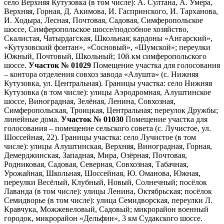
село Верхняя Кутузовка (в том числе): А. Султана, А. Умера,
Верхняя, Горная, Д. Акимова, И. Гаспринского, И. Тарханова,
И. Ходыра, Лесная, Почтовая, Садовая, Симферопольское
шоссе, Симферопольское шоссе/подсобное хозяйство,
Скалистая, Чатырдагская, Школьная; кардоны «Ангарский»,
«Кутузовский фонтан», «Сосновый», «Шумской»; переулки
Южный, Почтовый, Школьный; 10й км симферопольского
шоссе.
Участок № 01029
Помещение участка для голосования
– контора отделения совхоз завода «Алушта» (с. Нижняя
Кутузовка, ул. Центральная). Границы участка: село Нижняя
Кутузовка (в том числе): улицы Аэродромная, Алуштинское
шоссе, Виноградная, Зелёная, Ленина, Совхозная,
Симферопольская, Троицкая, Центральная; переулок Дружбы;
линейные дома.
Участок № 01030
Помещение участка для
голосования – помещение сельского совета (с. Лучистое, ул.
Шоссейная, 22). Границы участка: село Лучистое (в том
числе): улицы Алуштинская, Верхняя, Виноградная, Горная,
Демерджинская, Западная, Мира, Озёрная, Почтовая,
Родниковая, Садовая, Северная, Совхозная, Табачная,
Урожайная, Школьная, Шоссейная, Ю. Оманова, Южная,
переулки Весёлый, Клубный, Новый, Солнечный; посёлок
Лаванда (в том числе): улицы Ленина, Октябрьская; посёлок
Семидворье (в том числе): улица Семидворская, переулки Л.
Кравчука, Можжевеловый, Садовый; микрорайон военный
городок, микрорайон «Дельфин», 3 км Судакского шоссе.