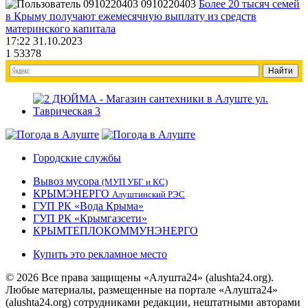
0910220403
Более 20 тысяч семей
в Крыму получают ежемесячную выплату из средств
материнского капитала
17:22 31.10.2023
1
53378
Городские службы
Вывоз мусора
(МУП УБГ и КС)
КРЫМЭНЕРГО
Алуштинский РЭС
ГУП РК «Вода Крыма»
ГУП РК «Крымгазсети»
КРЫМТЕПЛОКОММУНЭНЕРГО
Купить это рекламное место
© 2026 Все права защищены «Алушта24» (alushta24.org).
Любые материалы, размещенные на портале «Алушта24»
(alushta24.org) сотрудниками редакции, нештатными авторами