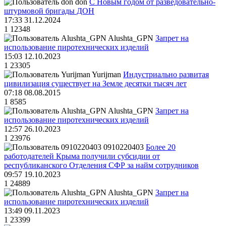
don
С Новым годом от разведовательно-
штурмовой бригады ДОН
17:33 31.12.2024
1
12348
Alushta_GPN
Запрет на
использование пиротехнических изделий
15:03 12.10.2023
1
23305
Yurijman
Индустриально развитая
цивилизация существует на Земле десятки тысяч лет
07:18 08.08.2015
1
8585
Alushta_GPN
Запрет на
использование пиротехнических изделий
12:57 26.10.2023
1
23976
0910220403
Более 20
работодателей Крыма получили субсидии от
республиканского Отделения СФР за найм сотрудников
09:57 19.10.2023
1
24889
Alushta_GPN
Запрет на
использование пиротехнических изделий
13:49 09.11.2023
1
23399