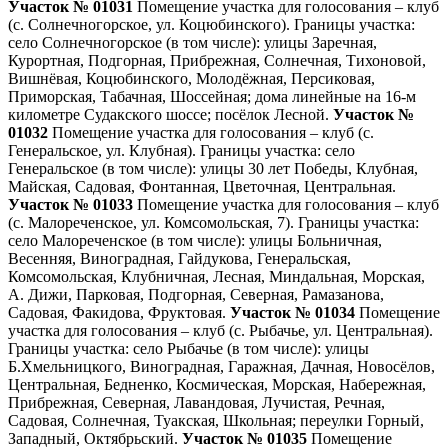
Участок № 01031
Помещение участка для голосования – клуб
(с. Солнечногорское, ул. Коцюбинского). Границы участка:
село Солнечногорское (в том числе): улицы Заречная,
Курортная, Подгорная, Прибрежная, Солнечная, Тихоновой,
Вишнёвая, Коцюбинского, Молодёжная, Персиковая,
Приморская, Табачная, Шоссейная; дома линейные на 16-м
километре Судакского шоссе; посёлок Лесной.
Участок №
01032
Помещение участка для голосования – клуб (с.
Генеральское, ул. Клубная). Границы участка: село
Генеральское (в том числе): улицы 30 лет Победы, Клубная,
Майская, Садовая, Фонтанная, Цветочная, Центральная.
Участок № 01033
Помещение участка для голосования – клуб
(с. Малореченское, ул. Комсомольская, 7). Границы участка:
село Малореченское (в том числе): улицы Больничная,
Весенняя, Виноградная, Гайдукова, Генеральская,
Комсомольская, Клубничная, Лесная, Миндальная, Морская,
А. Дижи, Парковая, Подгорная, Северная, Рамазанова,
Садовая, Факидова, Фруктовая.
Участок № 01034
Помещение
участка для голосования – клуб (с. Рыбачье, ул. Центральная).
Границы участка: село Рыбачье (в том числе): улицы
Б.Хмельницкого, Виноградная, Гаражная, Дачная, Новосёлов,
Центральная, Бедненко, Космическая, Морская, Набережная,
Прибрежная, Северная, Лавандовая, Лучистая, Речная,
Садовая, Солнечная, Туакская, Школьная; переулки Горный,
Западный, Октябрьский.
Участок № 01035
Помещение