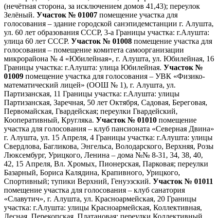
(нечётная сторона, за исключением домов 41,43); переулок
Зелёный.
Участок № 01007
помещение участка для
голосования – здание городской санэпидемстанции г. Алушта,
ул. 60 лет образования СССР, 3-а Границы участка: г.Алушта:
улица 60 лет СССР.
Участок № 01008
помещение участка для
голосования – помещение комитета самоорганизации
микрорайона № 4 «Юбилейная», г. Алушта, ул. Юбилейная, 16
Границы участка: г.Алушта: улица Юбилейная.
Участок №
01009
помещение участка для голосования – УВК «Физико-
математический лицей» (ООШ № 1), г. Алушта, ул.
Партизанская, 11 Границы участка: г.Алушта: улицы
Партизанская, Заречная, 50 лет Октября, Садовая, Береговая,
Первомайская, Гвардейская; переулки Гвардейский,
Кооперативный, Кругляка.
Участок № 01010
помещение
участка для голосования – клуб пансионата «Северная Двина»
г. Алушта, ул. 15 Апреля, 4 Границы участка: г.Алушта: улицы
Свердлова, Багликова, Энгельса, Володарского, Верхняя, Розы
Люксембург, Урицкого, Ленина – дома №№ 8-31, 34, 38, 40,
42, 15 Апреля, Вл. Хромых, Пионерская, Парковая; переулки
Базарный, Бориса Калядина, Крапивного, Урицкого,
Спортивный; тупики Верхний, Генуэзский.
Участок № 01011
помещение участка для голосования – клуб санатория
«Славутич», г. Алушта, ул. Красноармейская, 20 Границы
участка: г.Алушта: улицы Красноармейская, Коллективная,
Лесная, Перекопская, Платановая; переулки Коллективный,