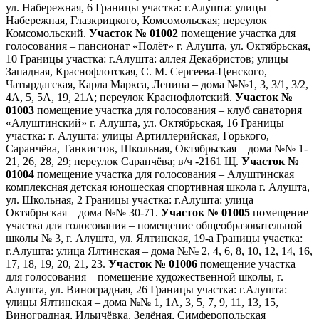
ул. Набережная, 6 Границы участка: г.Алушта: улицы
Набережная, Глазкрицкого, Комсомольская; переулок
Комсомольский.
Участок № 01002
помещение участка для
голосования – пансионат «Полёт» г. Алушта, ул. Октябрьская,
10 Границы участка: г.Алушта: аллея Декабристов; улицы
Западная, Краснофлотская, С. М. Сергеева-Ценского,
Чатырдагская, Карла Маркса, Ленина – дома №№1, 3, 3/1, 3/2,
4А, 5, 5А, 19, 21А; переулок Краснофлотский.
Участок №
01003
помещение участка для голосования – клуб санатория
«Алуштинский» г. Алушта, ул. Октябрьская, 16 Границы
участка: г. Алушта: улицы Артиллерийская, Горького,
Саранчёва, Танкистов, Школьная, Октябрьская – дома №№ 1-
21, 26, 28, 29; переулок Саранчёва; в/ч -2161 Щ.
Участок №
01004
помещение участка для голосования – Алуштинская
комплексная детская юношеская спортивная школа г. Алушта,
ул. Школьная, 2 Границы участка: г.Алушта: улица
Октябрьская – дома №№ 30-71.
Участок № 01005
помещение
участка для голосования – помещение общеобразовательной
школы № 3, г. Алушта, ул. Ялтинская, 19-а Границы участка:
г.Алушта: улица Ялтинская – дома №№ 2, 4, 6, 8, 10, 12, 14, 16,
17, 18, 19, 20, 21, 23.
Участок № 01006
помещение участка
для голосования – помещение художественной школы, г.
Алушта, ул. Виноградная, 26 Границы участка: г.Алушта:
улицы Ялтинская – дома №№ 1, 1А, 3, 5, 7, 9, 11, 13, 15,
Виноградная, Ильичёвка, Зелёная, Симферопольская