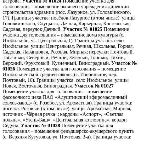
Багрова.
Участок № 01024
Помещение участка для
голосования – помещение бывшего учреждения дирекции
строительства здравниц (пос. Лазурное, ул. Головкинского,
17). Границы участка: посёлок Лазурное (в том числе): улицы
Головкинского, Слуцкого, Дачная, Карьерная, Кастельская,
Садовая, переулок Дачный.
Участок № 01025
Помещение
участка для голосования – помещение дома культуры (с.
Изобильное, ул. Центральная, 1). Границы участка: село
Изобильное: улицы Центральная, Речная, Школьная, Горная,
Садовая, Лавандовая, Розовая, Мирная; переулки Почтовый,
Табачный, Северный, Речной, Зелёный, Горный, Тихий,
Верхний, Фруктовый, Кузнечный, Виноградный.
Участок №
01026
Помещение участка для голосования – помещение
Изобильненской средней школы (с. Изобильное, пер.
Почтовый, 10). Границы участка: село Изобильное: улицы
Новая, Восточная, Виноградная.
Участок № 01027
Помещение участка для голосования – помещение
фасовочного цеха ПАО «Алуштинский эфиромасличный
совхоз-завод» (с. Розовое, ул. Ароматная). Границы участка:
посёлок Розовый (в том числе): улицы Ароматная, Мирная;
источник «Чёрная речка»; кардоны «Аспорт», «Светлая
поляна», «Узень-Баш», «Центральная котловина», кордон
Седуна.
Участок № 01028
Помещение участка для
голосования – помещение фельдшерско-акушерского пункта
(с. Верхняя Кутузовка, ул. Почтовая, 3-а). Границы участка: