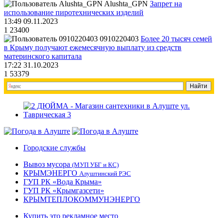
Alushta_GPN
Запрет на
использование пиротехнических изделий
13:49 09.11.2023
1
23400
0910220403
Более 20 тысяч семей
в Крыму получают ежемесячную выплату из средств
материнского капитала
17:22 31.10.2023
1
53379
Городские службы
Вывоз мусора
(МУП УБГ и КС)
КРЫМЭНЕРГО
Алуштинский РЭС
ГУП РК «Вода Крыма»
ГУП РК «Крымгазсети»
КРЫМТЕПЛОКОММУНЭНЕРГО
Купить это рекламное место