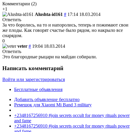
Комментарии (
2
)
+1
Alushta-id161
#
17:14 18.03.2014
Ответить
За что боролись, на то и напоролись, теперь и пожимают свои
же плоды. Как говорят счастье было рядом, но накрыло все
снарядом.
0
veter
#
19:04 18.03.2014
Ответить
Это благородные рыцари на майдан собирали.
Написать комментарий
Войти или зарегистрироваться
Бесплатные объявления
Добавить объявление бесплатно
Ремешок для Xiaomi Mi Band 3 military
+2348167256910 #join secrets occult for money rituals power
and fame
+2348167256910 #join secrets occult for money rituals power
and fame