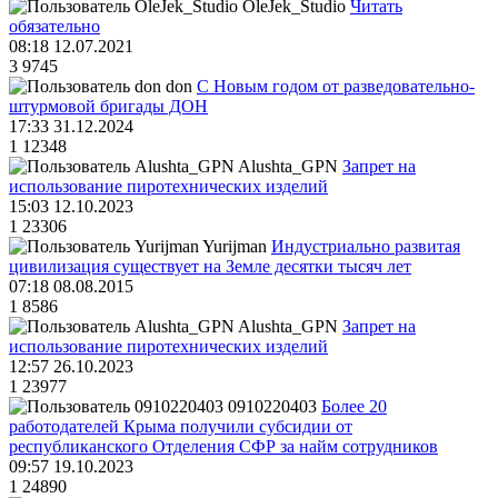
OleJek_Studio
Читать
обязательно
08:18 12.07.2021
3
9745
don
С Новым годом от разведовательно-
штурмовой бригады ДОН
17:33 31.12.2024
1
12348
Alushta_GPN
Запрет на
использование пиротехнических изделий
15:03 12.10.2023
1
23306
Yurijman
Индустриально развитая
цивилизация существует на Земле десятки тысяч лет
07:18 08.08.2015
1
8586
Alushta_GPN
Запрет на
использование пиротехнических изделий
12:57 26.10.2023
1
23977
0910220403
Более 20
работодателей Крыма получили субсидии от
республиканского Отделения СФР за найм сотрудников
09:57 19.10.2023
1
24890