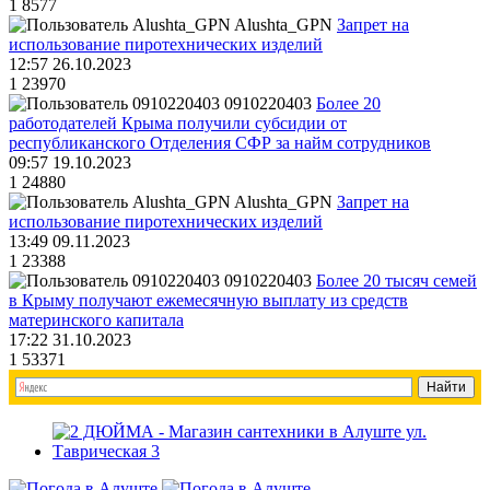
1
8577
Alushta_GPN
Запрет на
использование пиротехнических изделий
12:57 26.10.2023
1
23970
0910220403
Более 20
работодателей Крыма получили субсидии от
республиканского Отделения СФР за найм сотрудников
09:57 19.10.2023
1
24880
Alushta_GPN
Запрет на
использование пиротехнических изделий
13:49 09.11.2023
1
23388
0910220403
Более 20 тысяч семей
в Крыму получают ежемесячную выплату из средств
материнского капитала
17:22 31.10.2023
1
53371