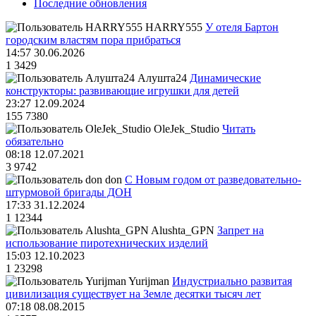
Последние обновления
HARRY555
У отеля Бартон
городским властям пора прибраться
14:57 30.06.2026
1
3429
Алушта24
Динамические
конструкторы: развивающие игрушки для детей
23:27 12.09.2024
155
7380
OleJek_Studio
Читать
обязательно
08:18 12.07.2021
3
9742
don
С Новым годом от разведовательно-
штурмовой бригады ДОН
17:33 31.12.2024
1
12344
Alushta_GPN
Запрет на
использование пиротехнических изделий
15:03 12.10.2023
1
23298
Yurijman
Индустриально развитая
цивилизация существует на Земле десятки тысяч лет
07:18 08.08.2015