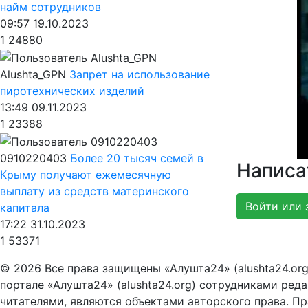
найм сотрудников
09:57 19.10.2023
1
24880
Alushta_GPN
Запрет на использование
пиротехнических изделий
13:49 09.11.2023
1
23388
0910220403
Более 20 тысяч семей в
Написа
Крыму получают ежемесячную
выплату из средств материнского
Войти или 
капитала
17:22 31.10.2023
1
53371
© 2026 Все права защищены «Алушта24» (alushta24.or
портале «Алушта24» (alushta24.org) сотрудниками ред
читателями, являются объектами авторского права. Пра