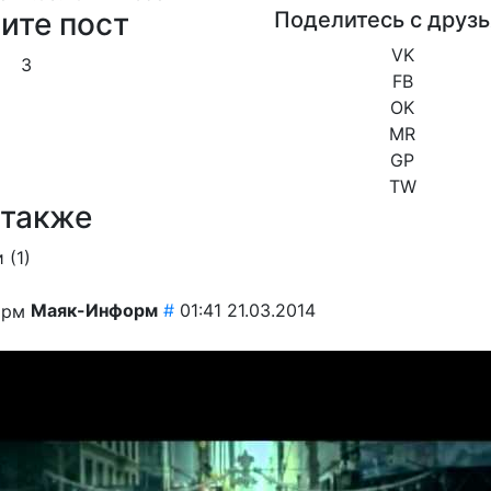
ите пост
Поделитесь с друз
VK
3
FB
OK
MR
GP
TW
 также
 (
1
)
Маяк-Информ
#
01:41 21.03.2014