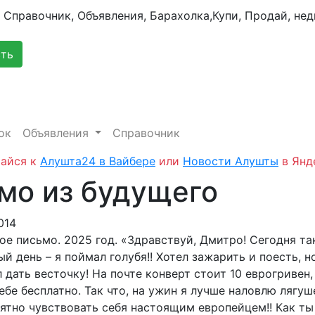
сть
ок
Объявления
Справочник
айся к
Алушта24 в Вайбере
или
Новости Алушты
в Янд
мо из будущего
014
ое письмо. 2025 год. «Здравствуй, Дмитро! Сегодня та
й день – я поймал голубя!! Хотел зажарить и поесть, н
 дать весточку! На почте конверт стоит 10 еврогривен,
ебе бесплатно. Так что, на ужин я лучше наловлю лягуш
иятно чувствовать себя настоящим европейцем!!
Как ты