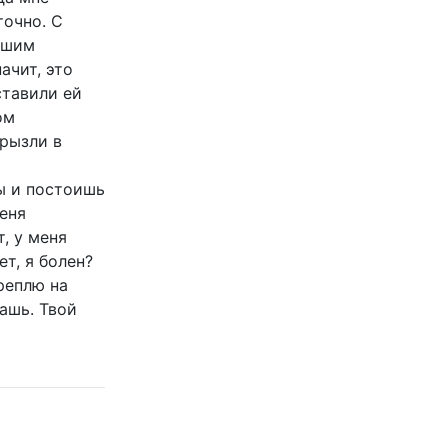
точно. С
ашим
ачит, это
ставили ей
ом
грызли в
ы и постоишь
меня
, у меня
т, я болен?
реплю на
дашь. Твой