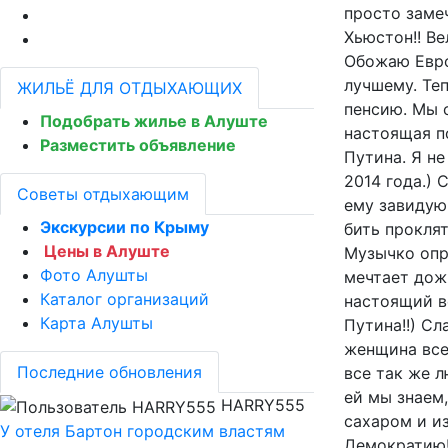
просто замеч
Хьюстон!! Ве
Обожаю Евро
лучшему. Те
ЖИЛЬЁ ДЛЯ ОТДЫХАЮЩИХ
пенсию. Мы с
Подобрать жилье в Алуште
настоящая по
Разместить объявление
Путина. Я не
2014 года.) 
Советы отдыхающим
ему завидую!
Экскурсии по Крыму
бить проклят
Цены в Алуште
Музычко опра
Фото Алушты
мечтает дожи
Каталог организаций
настоящий во
Карта Алушты
Путина!!) Сл
женщина всех
Последние обновления
все так же л
ей мы знаем,
HARRY555
сахаром и и
У отеля Бартон городским властям
Демократию!