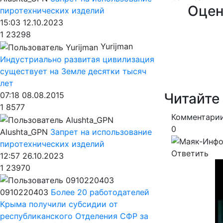
Оцен
пиротехнических изделий
15:03 12.10.2023
1
23298
Yurijman
Индустриально развитая цивилизация
существует на Земле десятки тысяч
лет
Читайте
07:18 08.08.2015
1
8577
Комментарии
0
Alushta_GPN
Запрет на использование
пиротехнических изделий
Ответить
12:57 26.10.2023
1
23970
0910220403
Более 20 работодателей
Крыма получили субсидии от
республиканского Отделения СФР за