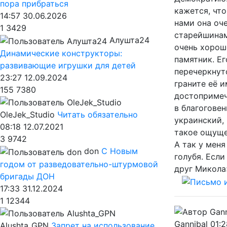
пора прибраться
кажется, что
14:57 30.06.2026
нами она оч
1
3429
старейшинам.
Алушта24
очень хорош
Динамические конструкторы:
памятник. Е
развивающие игрушки для детей
перечеркнуто
23:27 12.09.2024
граните её и
155
7380
достопримеч
в благоговен
OleJek_Studio
Читать обязательно
украинский, 
08:18 12.07.2021
такое ощущен
3
9742
А так у мен
don
С Новым
голубя. Если
годом от разведовательно-штурмовой
друг Микола
бригады ДОН
17:33 31.12.2024
1
12344
Gannibal
01:2
Alushta_GPN
Запрет на использование