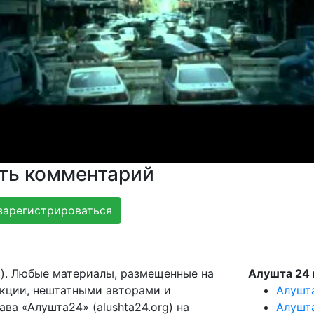
ть комментарий
зарегистрироваться
g). Любые материалы, размещенные на
Алушта 24 
акции, нештатными авторами и
Алушт
ва «Алушта24» (alushta24.org) на
Алушт