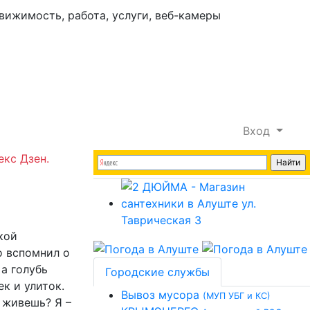
Вход
екс Дзен.
кой
о вспомнил о
 а голубь
Городские службы
ек и улиток.
Вывоз мусора
(МУП УБГ и КС)
 живешь? Я –