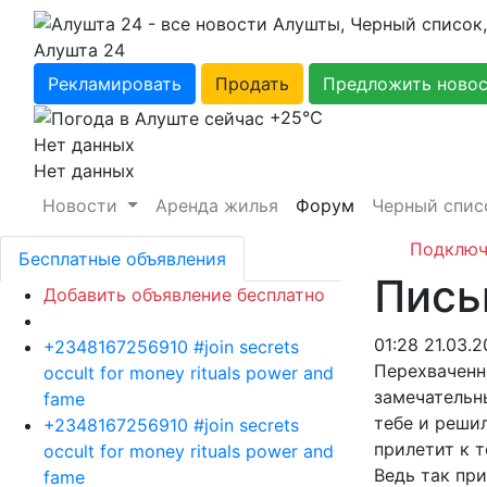
Алушта 24
Рекламировать
Продать
Предложить ново
+25℃
Нет данных
Нет данных
Новости
Аренда жилья
Форум
Черный спис
Подключ
Бесплатные объявления
Пись
Добавить объявление бесплатно
01:28 21.03.2
+2348167256910 #join secrets
Перехваченн
occult for money rituals power and
замечательны
fame
тебе и решил
+2348167256910 #join secrets
прилетит к т
occult for money rituals power and
Ведь так пр
fame