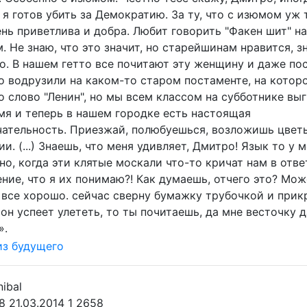
 я готов убить за Демократию. За ту, что с изюмом уж 
ень приветлива и добра. Любит говорить "Факен шит" н
 Не знаю, что это значит, но старейшинам нравится, зн
о. В нашем гетто все почитают эту женщину и даже по
го водрузили на каком-то старом постаменте, на котор
 слово "Ленин", но мы всем классом на субботнике вы
мя и теперь в нашем городке есть настоящая
ательность. Приезжай, полюбуешься, возложишь цвет
ии. (...) Знаешь, что меня удивляет, Дмитро! Язык то у 
но, когда эти клятые москали что-то кричат нам в ответ
ие, что я их понимаю?! Как думаешь, отчего это? Може
я все хорошо. сейчас сверну бумажку трубочкой и прик
 он успеет улететь, то ты почитаешь, да мне весточку 
».
8 21.03.2014
1
2658