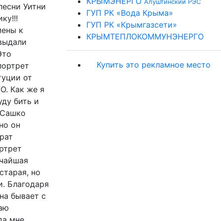
КРЫМЭНЕРГО
Алуштинский РЭС
песни Уитни
ГУП РК «Вода Крыма»
ку!!!
ГУП РК «Крымгазсети»
мены к
КРЫМТЕПЛОКОММУНЭНЕРГО
 выдали
Это
Купить это рекламное место
портрет
туции от
О. Как же я
уду бить и
 Сашко
но он
рат
ортрет
ичайшая
старая, но
и. Благодаря
на бывает с
аю
да мне