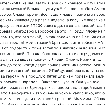
ательно!! В нашем гетто вчера был концерт – слушали 
ликая музыка! Великая культура!! Как же я люблю Амери
союз! Слава героям! Все чаще и чаще я замечаю пере
перь мы кушаем два раза в неделю, а бабушке впервые
разу заплатили 1/1000 своего долга за сланцевый газ. 
беда!! Благодарю Евросоюз за это. (*Пойду, плюну на 
 помню, кто это такой, но так положено по 1 ст. Консти
Слава героям! Мой старший брат состоит в войсках НАТ
 Вот подрасту и тоже вступлю в натовские войска, и б
ых москалей. Правда, брат сказал, что их отряд имени
вляют зачищать какие-то Ливии, Сирии, Ираки и т.д., 
ть до того, когда дадут приказ идти на Россию. Мой б
ин и истинный патриот!! (*Пойду, ещё раз плюну на п
ава героям! А в прошлую пятницу к нам приезжала вел
 времен и народов - Виктория Нуланд. Она уже очень 
юбит раздавать Демократию. Говорит, по старой памят
 что Демократия - это очень вкусно и калорийно, что о
зюмом, а иногда и с маковой крошкой. Мммммм...Обож
 Особенно с изюмом. Честно тебе скажу, Дмитро, иног