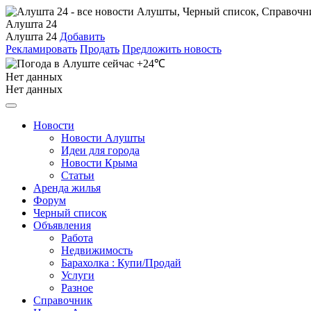
Алушта 24
Алушта 24
Добавить
Рекламировать
Продать
Предложить новость
+24℃
Нет данных
Нет данных
Новости
Новости Алушты
Идеи для города
Новости Крыма
Статьи
Аренда жилья
Форум
Черный список
Объявления
Работа
Недвижимость
Барахолка : Купи/Продай
Услуги
Разное
Справочник