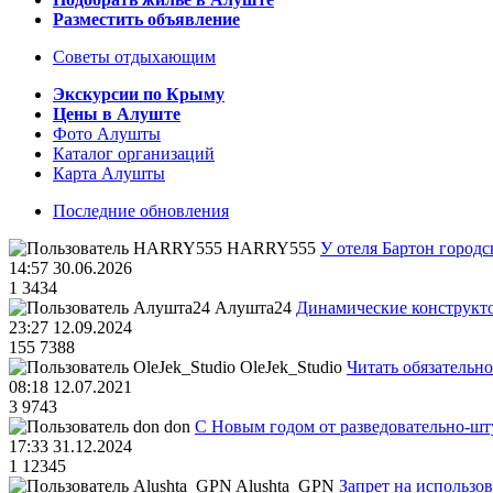
Разместить объявление
Советы отдыхающим
Экскурсии по Крыму
Цены в Алуште
Фото Алушты
Каталог организаций
Карта Алушты
Последние обновления
HARRY555
У отеля Бартон городс
14:57 30.06.2026
1
3434
Алушта24
Динамические конструкт
23:27 12.09.2024
155
7388
OleJek_Studio
Читать обязательно
08:18 12.07.2021
3
9743
don
С Новым годом от разведовательно-ш
17:33 31.12.2024
1
12345
Alushta_GPN
Запрет на использо