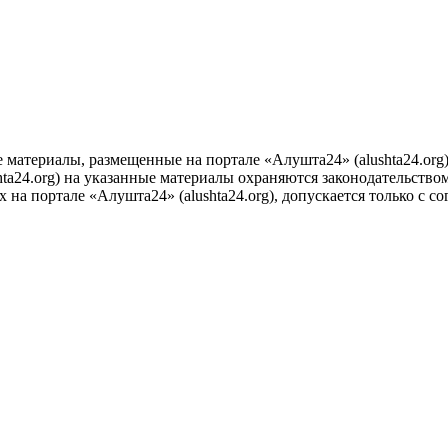
е материалы, размещенные на портале «Алушта24» (alushta24.or
ta24.org) на указанные материалы охраняются законодательством
на портале «Алушта24» (alushta24.org), допускается только с с