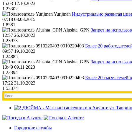
15:03 12.10.2023
1
23302
Yurijman
Индустриально развитая циви
07:18 08.08.2015
1
8581
Alushta_GPN
Запрет на использо
12:57 26.10.2023
1
23973
0910220403
Более 20 работодател
09:57 19.10.2023
1
24885
Alushta_GPN
Запрет на использо
13:49 09.11.2023
1
23394
0910220403
Более 20 тысяч семей 
17:22 31.10.2023
1
53374
Городские службы