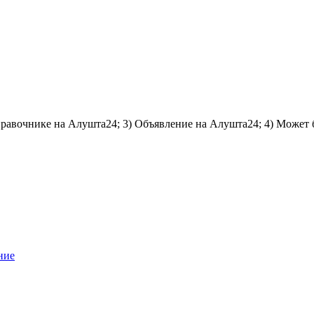
справочнике на Алушта24; 3) Объявление на Алушта24; 4) Может 
ние