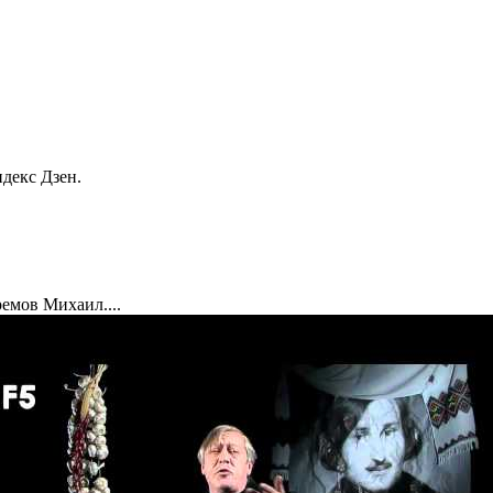
декс Дзен.
емов Михаил....