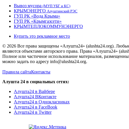
Вывоз мусора
(МУП УБГ и КС)
КРЫМЭНЕРГО
Алуштинский РЭС
ГУП РК «Вода Крыма»
ГУП РК «Крымгазсети»
КРЫМТЕПЛОКОММУНЭНЕРГО
Купить это рекламное место
© 2026 Все права защищены «Алушта24» (alushta24.org). Любы
являются объектами авторского права. Права «Алушта24» (alush
Полное или частичное использование материалов, размещенных 
можно задать по адресу info@alushta24.org.
Правила сайта
Контакты
Алушта 24 в социальных сетях:
Алушта24 в Вайбере
Алушта24 ВКонтакте
Алушта24 в Однокласниках
Алушта24 в FaceBook
Алушта24 в Twitter