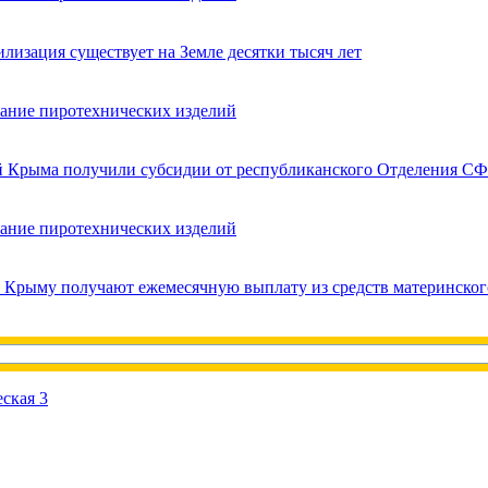
лизация существует на Земле десятки тысяч лет
вание пиротехнических изделий
ей Крыма получили субсидии от республиканского Отделения СФ
вание пиротехнических изделий
в Крыму получают ежемесячную выплату из средств материнског