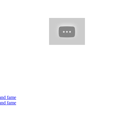
 and fame
 and fame