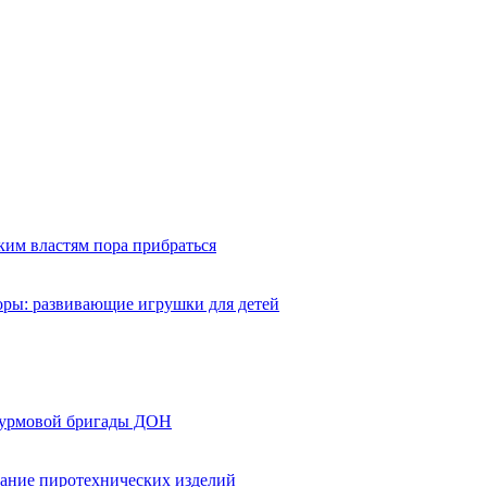
ким властям пора прибраться
оры: развивающие игрушки для детей
турмовой бригады ДОН
вание пиротехнических изделий