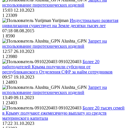
использование пиротехнических изделий
15:03 12.10.2023
1
23309
Yurijman
Индустриально развитая
цивилизация существует на Земле десятки тысяч лет
07:18 08.08.2015
1
8590
Alushta_GPN
Запрет на
использование пиротехнических изделий
12:57 26.10.2023
1
23980
0910220403
Более 20
работодателей Крыма получили субсидии от
республиканского Отделения СФР за найм сотрудников
09:57 19.10.2023
1
24893
Alushta_GPN
Запрет на
использование пиротехнических изделий
13:49 09.11.2023
1
23403
0910220403
Более 20 тысяч семей
в Крыму получают ежемесячную выплату из средств
материнского капитала
17:22 31.10.2023