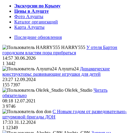
Экскурсии по Крыму
Цены в Алуште
Фото Алушты
Каталог организаций
Карта Алушты
Последние обновления
HARRY555
У отеля Бартон
городским властям пора прибраться
14:57 30.06.2026
1
3442
Алушта24
Динамические
конструкторы: развивающие игрушки для детей
23:27 12.09.2024
155
7397
OleJek_Studio
Читать
обязательно
08:18 12.07.2021
3
9746
don
С Новым годом от разведовательно-
штурмовой бригады ДОН
17:33 31.12.2024
1
12349
Alushta_GPN
Запрет на