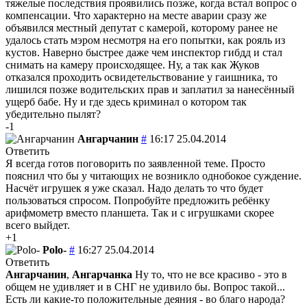
тяжелые последствия проявились позже, когда встал вопрос о
компенсации. Что характерно на месте аварии сразу же
объявился местный депутат с камерой, которому ранее не
удалось стать мэром несмотря на его попытки, как рояль из
кустов. Наверно быстрее даже чем инспектор гибдд и стал
снимать на камеру происходящее. Ну, а так как Жуков
отказался проходить освидетельствование у гаишника, то
лишился позже водительских прав и заплатил за нанесённый
ущерб бабе. Ну и где здесь криминал о котором так
убедительно пылят?
-1
Ангарчанин
#
16:17 25.04.2014
Ответить
Я всегда готов поговорить по заявленной теме. Просто
пояснил что бы у читающих не возникло однобокое суждение.
Насчёт игрушек я уже сказал. Надо делать то что будет
пользоваться спросом. Попробуйте предложить ребёнку
арифмометр вместо планшета. Так и с игрушками скорее
всего выйдет.
+1
Polo-
#
16:27 25.04.2014
Ответить
Ангарчанин
,
Ангарчанка
Ну то, что не все красиво - это в
общем не удивляет и в СНГ не удивило бы. Вопрос такой...
Есть ли какие-то положительные деяния - во благо народа?