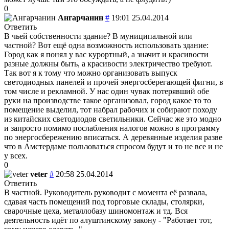
0
Ангарчанин
#
19:01 25.04.2014
Ответить
В чьей собственности здание? В муниципальной или
частной? Вот ещё одна возможность использовать здание:
Город как я понял у вас курортный, а значит и красивости
разные должны быть, а красивости электричество требуют.
Так вот я к тому что можно организовать выпуск
светодиодных панелей и прочей энергосберегающей фигни, в
том числе и рекламной. У нас один чувак потерявший обе
руки на производстве такое организовал, город какое то то
помещение выделил, тот набрал рабочих и собирают походу
из китайских светодиодов светильники. Сейчас же это модно
и запросто помимо послабления налогов можно в программу
по энергосбережению вписаться. А деревянные изделия разве
что в Амстердаме пользоваться спросом будут и то не все и не
у всех.
0
veter
#
20:58 25.04.2014
Ответить
В частной. Руководитель руководит с момента её развала,
сдавая часть помещений под торговые склады, столярки,
сварочные цеха, металлобазу шиномонтаж и тд. Вся
деятельность идёт по алуштинскому закону - "Работает тот,