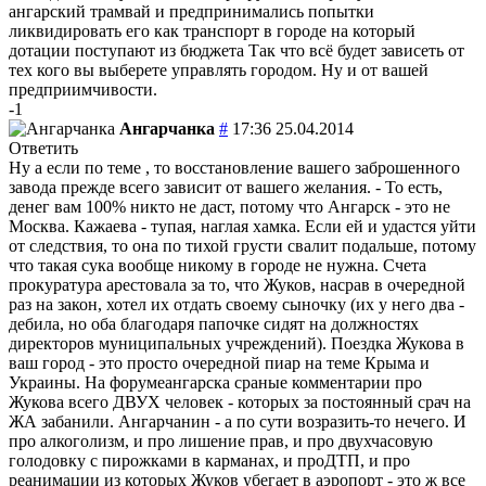
ангарский трамвай и предпринимались попытки
ликвидировать его как транспорт в городе на который
дотации поступают из бюджета Так что всё будет зависеть от
тех кого вы выберете управлять городом. Ну и от вашей
предприимчивости.
-1
Ангарчанка
#
17:36 25.04.2014
Ответить
Ну а если по теме , то восстановление вашего заброшенного
завода прежде всего зависит от вашего желания. - То есть,
денег вам 100% никто не даст, потому что Ангарск - это не
Москва. Кажаева - тупая, наглая хамка. Если ей и удастся уйти
от следствия, то она по тихой грусти свалит подальше, потому
что такая сука вообще никому в городе не нужна. Счета
прокуратура арестовала за то, что Жуков, насрав в очередной
раз на закон, хотел их отдать своему сыночку (их у него два -
дебила, но оба благодаря папочке сидят на должностях
директоров муниципальных учреждений). Поездка Жукова в
ваш город - это просто очередной пиар на теме Крыма и
Украины. На форумеангарска сраные комментарии про
Жукова всего ДВУХ человек - которых за постоянный срач на
ЖА забанили. Ангарчанин - а по сути возразить-то нечего. И
про алкоголизм, и про лишение прав, и про двухчасовую
голодовку с пирожками в карманах, и проДТП, и про
реанимации из которых Жуков убегает в аэропорт - это ж все