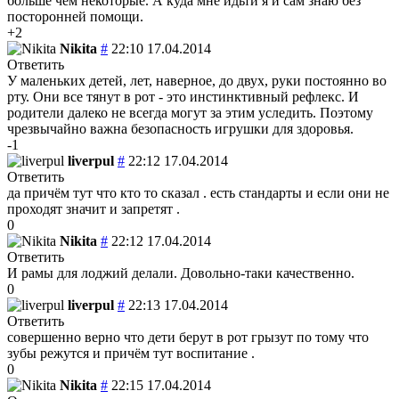
больше чем некоторые. А куда мне идьти я и сам знаю без
посторонней помощи.
+2
Nikita
#
22:10 17.04.2014
Ответить
У маленьких детей, лет, наверное, до двух, руки постоянно во
рту. Они все тянут в рот - это инстинктивный рефлекс. И
родители далеко не всегда могут за этим уследить. Поэтому
чрезвычайно важна безопасность игрушки для здоровья.
-1
liverpul
#
22:12 17.04.2014
Ответить
да причём тут что кто то сказал . есть стандарты и если они не
проходят значит и запретят .
0
Nikita
#
22:12 17.04.2014
Ответить
И рамы для лоджий делали. Довольно-таки качественно.
0
liverpul
#
22:13 17.04.2014
Ответить
совершенно верно что дети берут в рот грызут по тому что
зубы режутся и причём тут воспитание .
0
Nikita
#
22:15 17.04.2014