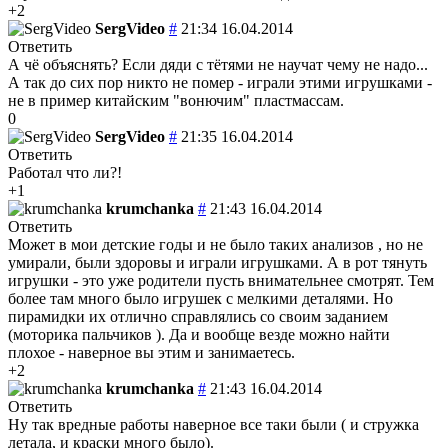
+2
SergVideo
#
21:34 16.04.2014
Ответить
А чё объяснять? Если дяди с тётями не научат чему не надо...
А так до сих пор никто не помер - играли этими игрушками -
не в пример китайским "вонючим" пластмассам.
0
SergVideo
#
21:35 16.04.2014
Ответить
Работал что ли?!
+1
krumchanka
#
21:43 16.04.2014
Ответить
Может в мои детские годы и не было таких анализов , но не
умирали, были здоровы и играли игрушками. А в рот тянуть
игрушки - это уже родители пусть внимательнее смотрят. Тем
более там много было игрушек с мелкими деталями. Но
пирамидки их отлично справлялись со своим заданием
(моторика пальчиков ). Да и вообще везде можно найти
плохое - наверное вы этим и занимаетесь.
+2
krumchanka
#
21:43 16.04.2014
Ответить
Ну так вредные работы наверное все таки были ( и стружка
летала, и краски много было).