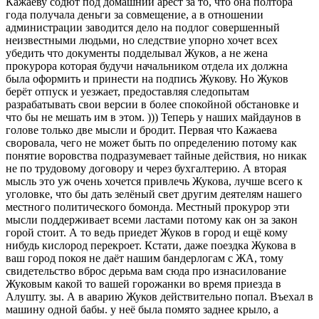
Кажаеву содют под домашний арест за то, что она полтора
года получала деньги за совмещение, а в отношении
администрации заводится дело на подлог совершенный
неизвестными людьми, но следствие упорно хочет всех
убедить что документы подделывал Жуков, а не жена
прокурора которая будучи начальником отдела их должна
была оформить и принести на подпись Жукову. Но Жуков
берёт отпуск и уезжает, предоставляя следопытам
разрабатывать свои версии в более спокойной обстановке и
что бы не мешать им в этом. ))) Теперь у наших майдаунов в
голове только две мысли и бродит. Первая что Кажаева
своровала, чего не может быть по определению потому как
понятие воровства подразумевает тайные действия, но никак
не по трудовому договору и через бухгалтерию. А вторая
мысль это уж очень хочется привлечь Жукова, лучше всего к
уголовке, что бы дать зелёный свет другим деятелям нашего
местного политического бомонда. Местный прокурор эти
мысли поддерживает всеми ластами потому как он за закон
горой стоит. А то ведь приедет Жуков в город и ещё кому
нибудь кислород перекроет. Кстати, даже поездка Жукова в
ваш город покоя не даёт нашим бандерлогам с ЖА, тому
свидетельство вброс дерьма вам сюда про изнасилование
Жуковым какой то вашей горожанки во время приезда в
Алушту. зы. А в аварию Жуков действительно попал. Въехал в
машину одной бабы. у неё была помято заднее крыло, а