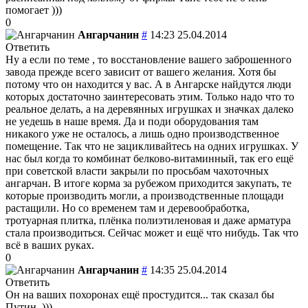
помогает )))
0
Ангарчанин
#
14:23 25.04.2014
Ответить
Ну а если по теме , то восстановление вашего заброшенного
завода прежде всего зависит от вашего желания. Хотя бы
потому что он находится у вас. А в Ангарске найдутся люди
которых достаточно заинтересовать этим. Только надо что то
реальное делать, а на деревянных игрушках и значках далеко
не уедешь в наше время. Да и поди оборудования там
никакого уже не осталось, а лишь одно производственное
помещение. Так что не зацикливайтесь на одних игрушках. У
нас был когда то комбинат белково-витаминный, так его ещё
при советской власти закрыли по просьбам чахоточных
ангарчан. В итоге корма за рубежом приходится закупать, те
которые производить могли, а производственные площади
растащили. Но со временем там и деревообработка,
тротуарная плитка, плёнка полиэтиленовая и даже арматура
стала производиться. Сейчас может и ещё что нибудь. Так что
всё в ваших руках.
0
Ангарчанин
#
14:35 25.04.2014
Ответить
Он на ваших похоронах ещё простудится... так сказал бы
Путин. )))