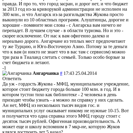
правда. И про то, что город засран, и дорог нет, и что бюджет
за 2013 год из-за криворукой администрации не исполнен на
300 млн., и что Ангарск из-за разгильдяства Жукова просто
выкинули из 10 областных программ. Алуштинцы, дорогие и
хорошие - помяните мои слова - с Ангарска вам ничего не
перепадет. В лучшем случае - в области туризма. Но и это -
скорее исключение. От нас к вам офигенно далеко и
нереально дорого. Ангарчане из теплых мест предпочитают
ту же Турцию, и Юго-Восточную Азию. Потому за те деньги
что к вам (и никто не знает что в вас там с сервисом) можно
три раза в Тиаланд слетать с семьей. Только особо борзые за
счет бюджета и летают.
-1
Ангарчанка
#
17:43 25.04.2014
Ответить
Да уж - гордость Жукова - МФЦ, муниципальное учреждение,
которое стоит бюджету города больше 100 млн. в год. И в
котором тустои тихо как библиотеке - 2 человека в день
приходят чтобы узнать - а можно ли справку у них сделать.
Ан нет, МФЦ из нескольких тысяч видов гос. и
муниципальнх услуг оказывает никому не нужные 10-15. Вот
и получается что одна справка этого МФЦ городу стоит с
десяток тысяч рублей. Офигенная производительность. А
может еще и школу вспомним в 7 мкр-не, которую Жуков
клялся достроить лет 5 назад?