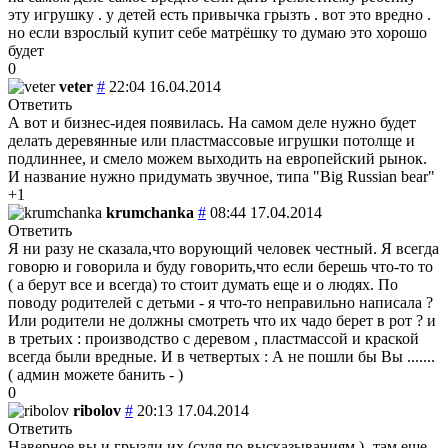
эту игрушку . у детей есть привычка грызть . вот это вредно .
но если взрослый купит себе матрёшку то думаю это хорошо
будет
0
veter
#
22:04 16.04.2014
Ответить
А вот и бизнес-идея появилась. На самом деле нужно будет
делать деревянные или пластмассовые игрушки потолще и
подлиннее, и смело можем выходить на европейский рынок.
И название нужно придумать звучное, типа "Big Russian bear"
+1
krumchanka
#
08:44 17.04.2014
Ответить
Я ни разу не сказала,что ворующий человек честный. Я всегда
говорю и говорила и буду говорить,что если берешь что-то то
( а берут все и всегда) то стоит думать еще и о людях. По
поводу родителей с детьми - я что-то неправильно написала ?
Или родители не должны смотреть что их чадо берет в рот ? и
в третьих : производство с деревом , пластмассой и краской
всегда были вредные. И в четвертых : А не пошли бы Вы .......
( админ можете банить - )
0
ribolov
#
20:13 17.04.2014
Ответить
Наверное вы и грызли их (судя по высказываниям ) -там еще