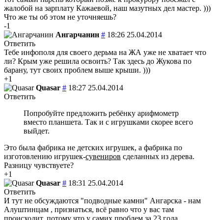
жалобой на зарплату Кажаевой, наш мазутных дел мастер. )))
Что же ты об этом не уточняешь?
-1
Ангарчанин
#
18:26 25.04.2014
Ответить
Тебе инфополя для своего дерьма на ЖА уже не хватает что
ли? Крым уже решила освоить? Так здесь до Жукова по
барану, тут своих проблем выше крыши. )))
+1
Quasar
#
18:27 25.04.2014
Ответить
Попробуйте предложить ребёнку арифмометр
вместо планшета. Так и с игрушками скорее всего
выйдет.
Это была фабрика не детских игрушек, а фабрика по
изготовлению игрушек-
сувениров
сделанных из дерева.
Разницу чувствуете?
+1
Quasar
#
18:31 25.04.2014
Ответить
И тут не обсуждаются "подводные камни" Ангарска - нам
Алуштинцам , признаться, всё равно что у вас там
происходит, потому что у самих проблем за 23 года