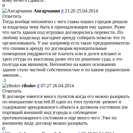
кому нечего сдавать ."
0
Ангарчанин
#
21:20 25.04.2014
Ответить
Тогда вообще непонятно с чего главы наших городов решали
за владельца чему быть в принадлежащем ему здании. Разве
что часть здания под игрушки договорились перевести. По
любому владельцу выгоднее аренду собирать нежели что то
организовывать. У нас например есть такие предприниматели
что снимая в аренду по договорам муниципальные
помещения умудряются не платить или в долги влезают и
хрен оттуда их выселишь разве что по решению суда, а это
полгода как минимум. Непонятно на каких основаниях
здание стало частной собственностью и по каким украинским
законам...
-1
ribolov
#
07:27 26.04.2014
Ответить
В договоре имеется много пунктов когда его можно разорвать
по инициативе властей.И один из этих пунктов -ремонт и
содержание арендованного объекта в должном состоянии (не
портящий внешний вид )города и соблюдение
противопожарного состояния и еще много чего .Уже по
внешнему виду договор можно разорвать.
0