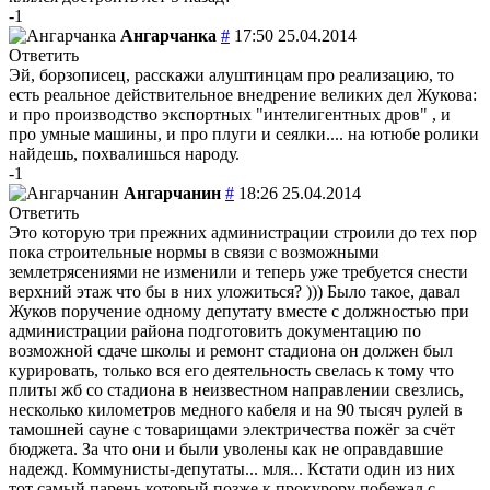
-1
Ангарчанка
#
17:50 25.04.2014
Ответить
Эй, борзописец, расскажи алуштинцам про реализацию, то
есть реальное действительное внедрение великих дел Жукова:
и про производство экспортных "интелигентных дров" , и
про умные машины, и про плуги и сеялки.... на ютюбе ролики
найдешь, похвалишься народу.
-1
Ангарчанин
#
18:26 25.04.2014
Ответить
Это которую три прежних администрации строили до тех пор
пока строительные нормы в связи с возможными
землетрясениями не изменили и теперь уже требуется снести
верхний этаж что бы в них уложиться? ))) Было такое, давал
Жуков поручение одному депутату вместе с должностью при
администрации района подготовить документацию по
возможной сдаче школы и ремонт стадиона он должен был
курировать, только вся его деятельность свелась к тому что
плиты жб со стадиона в неизвестном направлении свезлись,
несколько километров медного кабеля и на 90 тысяч рулей в
тамошней сауне с товарищами электричества пожёг за счёт
бюджета. За что они и были уволены как не оправдавшие
надежд. Коммунисты-депутаты... мля... Кстати один из них
тот самый парень который позже к прокурору побежал с