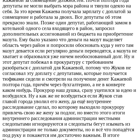
Кажаевой за совмещение должностей. Почти полтора года
депутаты не могли выбрать мэра района и тянули одеяло на
себя. За это время Кажаева получала зарплату с доплатой за
совмещение и работала за двоих. Все депутаты об этом
прекрасно знали. Позже один депутат, работающий замом в
котельной одного села входящего в район, запросил
дополнительных ассигнований из бюджета на приобретение
мазута. Ему было указано что деньги на мазут выделяет
область через район и попросили обосновать куда у него там
мазут девается если регулярно деньги переводятся, а мазута не
хватает и образовался уже ничем необоснованный долг. Ну и
этот депутат побежал в прокуратуру с требованием
разобраться с доплатой для Кажаевой, потому что Жуков не
согласовал эту доплату с депутатами, которые получается
тюфяками сидели и смотрели на получение денег Кажаевой
полтора года, причём через бухгалтерию, а не в конверте
каком нибудь. Прокурор наш душка, сразу уцепился за идею и
возбудился. Ну а как же не возбудиться если Жуков став
главой города уволил его жену, да ещё внутреннее
расследование сделал, по которому выходило прокурору
привлечь свою же жену за подлог, но вместо этого итоги
внутреннего расследования администрации местными
следопытами игнорируются и следопыты бегут изымать из
администрации не только документы, но и всё что попадётся
под руку и покажется им достаточно важным. В итоге