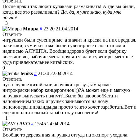
Ответить
После драки так любят кулаками размахивать! А где вы были,
когда все это разваливали? Д
а, да, я уже знаю, куда мне
идьти!
+3
Мирра
#
23:20 21.04.2014
Ответить
-игрушки были сувенирные, а значит и краска на них вредная,
пакетики, сумочки тоже были сувенирные с логотипом и
надписью АЛУШТА. Вообще здорово будет если фабрику
восстановят, рабочие места появятся, да и сувениры местные
куда привлекательнее китайских.
0
feniks
#
21:34 22.04.2014
Ответить
пусть лучше китайские игрушки грызут,там кроме
нитрокраски набор канцерогенов!))?А может еще и мягкую
игрушку выпускать начнут?..Было бы здорово!Кстати
наполнением таких игрушек занимаются на дому-
пенсионеры,инвалиды,да просто те,кто хочет заработать.Вот и
еще дополнительный заработок у населения!
+1
AVO
#
15:45 24.04.2014
Ответить
Вообще то деревянная игрушка оттуда на экспорт уходила.