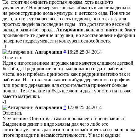
Т.е. стоит ли ожидать простым людям, хоть какие-то
улучшения? Например московская область выделила деньги
на реконструкцию дома культуры и детского сада. Понятное
дело, что и тут скорее всего есть подвохи, но по факту для
простых людей за последние годы - это достаточно весомый
вклад в развитие города.
Ангарчанин
, конечно никто не будет
производить те древние игрушки, но восстановление фабрики
наверное подразумевает и конкурентоспособность.
-1
Ангарчанин
#
16:28 25.04.2014
Ответить
Идея с изготовлением игрушек мне кажется слишком детской.
Без обид. Предприятие не только должно создать рабочие
места, но и прибыль приносить как предпринимателю так и
рабочим. Изготовление какого нибудь деревянного профиля
или прочих деревяшек для строительства принесёт больше
пользы. Те же какие нибудь шезлонги для туристов на пляже
вместо матрёшки.
-1
Ангарчанин
#
17:08 25.04.2014
Ответить
Улучшения? Они от вас самих в большей степени зависят.
Выделения денег в виде халявы для чего либо это
способствует лишь развитию попрошайничества и в конечном
итоге приводит к несамостоятельности. У нас и садики