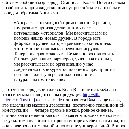
Об этом сообщил мэр города Станислав Колот. По его словам
возобновить производство помогут российские партнёры из
города-побратима Ангарска.
«Анграск – это мощный промышленный регион,
там развито производство, в том числе
натуральных материалов. Мы рассчитываем на
помощь наших новых друзей. В городе есть
фабрика игрушек, которая раньше славилась тем,
что там производилась деревянная игрушка.
Теперь она давно закрыта. Ее можно восстановить.
С помощью наших партнеров, учитывая их опыт,
мы рассчитываем на организацию у нас
современного конкурентоспособного предприятия
по производству деревянных изделий из
натуральных материалов»
, – отметил городской голова. Если Вы ценитель мебели в
классическом стиле, то наша продукция
http://stil-
interier.ru/tag/stulja-klassicheskie
понравится Вам! Чаще всего,
это изделия из массива древесины, достаточно традиционной
конструкции — четыре прямые ножки, ровное сиденье,
спинка значительной высоты. Такая компоновка не является
результатом случайности, просто история мебели доказала, то
она является оптимальной и поистине универсальной. Вопрос