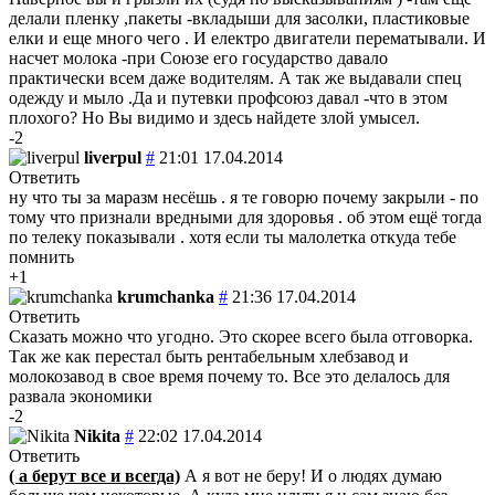
делали пленку ,пакеты -вкладыши для засолки, пластиковые
елки и еще много чего . И електро двигатели перематывали. И
насчет молока -при Союзе его государство давало
практически всем даже водителям. А так же выдавали спец
одежду и мыло .Да и путевки профсоюз давал -что в этом
плохого? Но Вы видимо и здесь найдете злой умысел.
-2
liverpul
#
21:01 17.04.2014
Ответить
ну что ты за маразм несёшь . я те говорю почему закрыли - по
тому что признали вредными для здоровья . об этом ещё тогда
по телеку показывали . хотя если ты малолетка откуда тебе
помнить
+1
krumchanka
#
21:36 17.04.2014
Ответить
Сказать можно что угодно. Это скорее всего была отговорка.
Так же как перестал быть рентабельным хлебзавод и
молокозавод в свое время почему то. Все это делалось для
развала экономики
-2
Nikita
#
22:02 17.04.2014
Ответить
( а берут все и всегда)
А я вот не беру! И о людях думаю