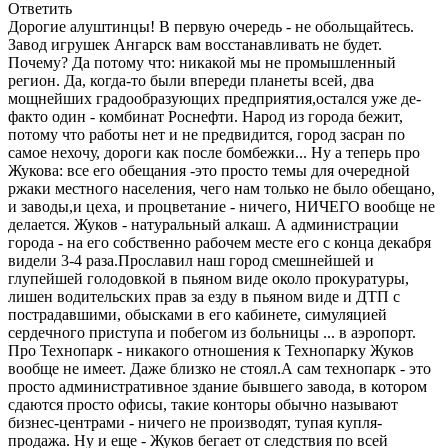
Ответить
Дорогие алуштинцы! В первую очередь - не обольщайтесь.
Завод игрушек Ангарск вам восстанавливать не будет.
Почему? Да потому что: никакой мы не промышленный
регион. Да, когда-то были впереди планеты всей, два
мощнейших градообразующих предприятия,остался уже де-
факто один - комбинат Роснефти. Народ из города бежит,
потому что работы нет и не предвидится, город засран по
самое нехочу, дороги как после бомбежки... Ну а теперь про
Жукова: все его обещания -это просто темы для очередной
ржаки местного населения, чего нам только не было обещано,
и заводы,и цеха, и процветание - ничего, НИЧЕГО вообще не
делается. Жуков - натуральный алкаш. А администрации
города - на его собственно рабочем месте его с конца декабря
видели 3-4 раза.Прославил наш город смешнейшей и
глупейшей голодовкой в пьяном виде около прокуратуры,
лишен водительских прав за езду в пьяном виде и ДТП с
пострадавшими, обысками в его кабинете, симуляцией
сердечного приступа и побегом из больницы ... в аэропорт.
Про Технопарк - никакого отношения к Технопарку Жуков
вообще не имеет. Даже близко не стоял.А сам технопарк - это
просто административное здание бывшего завода, в котором
сдаются просто офисы, такие конторы обычно называют
бизнес-центрами - ничего не производят, тупая купля-
продажа. Ну и еще - Жуков бегает от следствия по всей