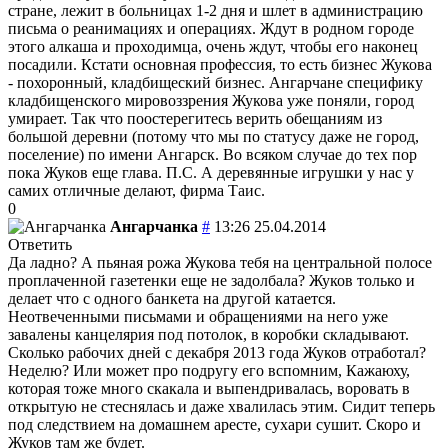
стране, лежит в больницах 1-2 дня и шлет в администрацию
письма о реанимациях и операциях. Ждут в родном городе
этого алкаша и проходимца, очень ждут, чтобы его наконец
посадили. Кстати основная профессия, то есть бизнес Жукова
- похоронный, кладбищеский бизнес. Ангарчане специфику
кладбищенского мировоззрения Жукова уже поняли, город
умирает. Так что поостерегитесь верить обещаниям из
большой деревни (потому что мы по статусу даже не город,
поселение) по имени Ангарск. Во всяком случае до тех пор
пока Жуков еще глава. П.С. А деревянные игрушки у нас у
самих отличные делают, фирма Таис.
0
Ангарчанка
#
13:26 25.04.2014
Ответить
Да ладно? А пьяная рожа Жукова тебя на центральной полосе
проплаченной газетенки еще не задолбала? Жуков только и
делает что с одного банкета на другой катается.
Неотвеченными письмами и обращениями на него уже
завалены канцелярия под потолок, в коробки складывают.
Сколько рабочих дней с декабря 2013 года Жуков отработал?
Неделю? Или может про подругу его вспомним, Кажаюху,
которая тоже много скакала и выпендривалась, воровать в
открытую не стеснялась и даже хвалилась этим. Сидит теперь
под следствием на домашнем аресте, сухари сушит. Скоро и
Жуков там же будет.