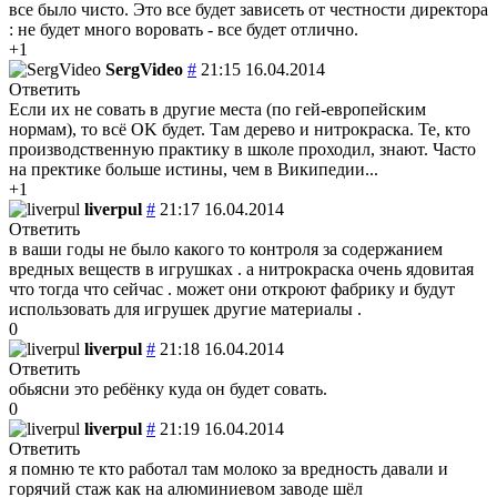
все было чисто. Это все будет зависеть от честности директора
: не будет много воровать - все будет отлично.
+1
SergVideo
#
21:15 16.04.2014
Ответить
Если их не совать в другие места (по гей-европейским
нормам), то всё OK будет. Там дерево и нитрокраска. Те, кто
производственную практику в школе проходил, знают. Часто
на пректике больше истины, чем в Википедии...
+1
liverpul
#
21:17 16.04.2014
Ответить
в ваши годы не было какого то контроля за содержанием
вредных веществ в игрушках . а нитрокраска очень ядовитая
что тогда что сейчас . может они откроют фабрику и будут
использовать для игрушек другие материалы .
0
liverpul
#
21:18 16.04.2014
Ответить
обьясни это ребёнку куда он будет совать.
0
liverpul
#
21:19 16.04.2014
Ответить
я помню те кто работал там молоко за вредность давали и
горячий стаж как на алюминиевом заводе шёл