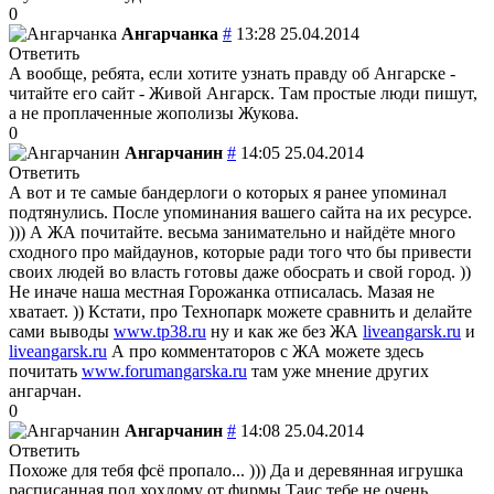
0
Ангарчанка
#
13:28 25.04.2014
Ответить
А вообще, ребята, если хотите узнать правду об Ангарске -
читайте его сайт - Живой Ангарск. Там простые люди пишут,
а не проплаченные жополизы Жукова.
0
Ангарчанин
#
14:05 25.04.2014
Ответить
А вот и те самые бандерлоги о которых я ранее упоминал
подтянулись. После упоминания вашего сайта на их ресурсе.
))) А ЖА почитайте. весьма занимательно и найдёте много
сходного про майдаунов, которые ради того что бы привести
своих людей во власть готовы даже обосрать и свой город. ))
Не иначе наша местная Горожанка отписалась. Мазая не
хватает. )) Кстати, про Технопарк можете сравнить и делайте
сами выводы
www.tp38.ru
ну и как же без ЖА
liveangarsk.ru
и
liveangarsk.ru
А про комментаторов с ЖА можете здесь
почитать
www.forumangarska.ru
там уже мнение других
ангарчан.
0
Ангарчанин
#
14:08 25.04.2014
Ответить
Похоже для тебя фсё пропало... ))) Да и деревянная игрушка
расписанная под хохлому от фирмы Таис тебе не очень