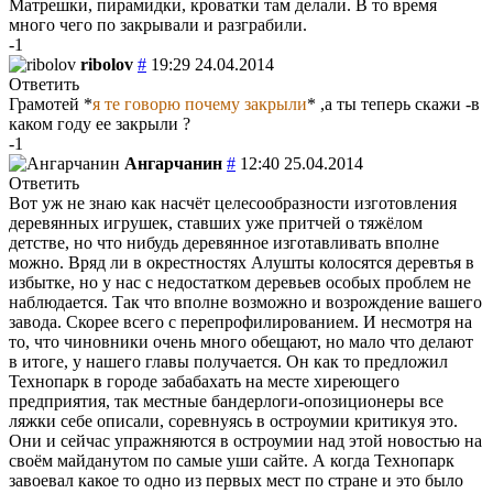
Матрешки, пирамидки, кроватки там делали. В то время
много чего по закрывали и разграбили.
-1
ribolov
#
19:29 24.04.2014
Ответить
Грамотей *
я те говорю почему закрыли
* ,а ты теперь скажи -в
каком году ее закрыли ?
-1
Ангарчанин
#
12:40 25.04.2014
Ответить
Вот уж не знаю как насчёт целесообразности изготовления
деревянных игрушек, ставших уже притчей о тяжёлом
детстве, но что нибудь деревянное изготавливать вполне
можно. Вряд ли в окрестностях Алушты колосятся деревтья в
избытке, но у нас с недостатком деревьев особых проблем не
наблюдается. Так что вполне возможно и возрождение вашего
завода. Скорее всего с перепрофилированием. И несмотря на
то, что чиновники очень много обещают, но мало что делают
в итоге, у нашего главы получается. Он как то предложил
Технопарк в городе забабахать на месте хиреющего
предприятия, так местные бандерлоги-опозиционеры все
ляжки себе описали, соревнуясь в остроумии критикуя это.
Они и сейчас упражняются в остроумии над этой новостью на
своём майданутом по самые уши сайте. А когда Технопарк
завоевал какое то одно из первых мест по стране и это было