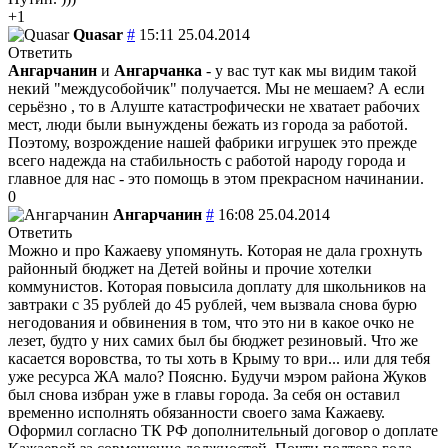
+1
Quasar
#
15:11 25.04.2014
Ответить
Ангарчанин
и
Ангарчанка
- у вас тут как мы видим такой
некий "междусобойчик" получается. Мы не мешаем? А если
серьёзно , то в Алуште катастрофически не хватает рабочих
мест, люди были вынуждены бежать из города за работой.
Поэтому, возрождение нашей фабрики игрушек это прежде
всего надежда на стабильность с работой народу города и
главное для нас - это помощь в этом прекрасном начинании.
0
Ангарчанин
#
16:08 25.04.2014
Ответить
Можно и про Кажаеву упомянуть. Которая не дала грохнуть
районный бюджет на Детей войны и прочие хотелки
коммунистов. Которая повысила доплату для школьников на
завтраки с 35 рублей до 45 рублей, чем вызвала снова бурю
негодования и обвинения в том, что это ни в какое очко не
лезет, будто у них самих был бы бюджет резиновый. Что же
касается воровства, то ты хоть в Крыму то ври... или для тебя
уже ресурса ЖА мало? Поясню. Будучи мэром района Жуков
был снова избран уже в главы города. За себя он оставил
временно исполнять обязанности своего зама Кажаеву.
Оформил согласно ТК РФ дополнительный договор о доплате