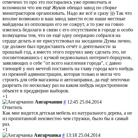
отмечено то про это постарались уже промолчать и
вспомнили что им ещё Жуков обещал завод по сборке
минитракторов организовать. Надо же всё и сразу ))) Так что
вполне возможно и ваш завод завести если наши местные
майдауны из оппозиции его не сожрут, а то уже на говно
извелись бедолаги в связи с его отсутствием в городе и особо
возмущены тем, что он ещё одну операцию собрался на
сердце делать и не присутствовал на заседании Думы лично,
где должен был предоставить отчёт о деятельности за
прошлый год, а вместо этого поручил заму сделать это, не
посоветовавшись с кучкой недовольных интернет-борцунов,
заявляющих о себе "от всего населения города", с давно
тлеющей у них мечтой поставить на главу города кого нибудь
из прежней администрации, которая только и могла что
строить для себя магазины и автозаправки, да ещё ленточки
разрезать по нескольку раз на каком нибудь недостроенном
объекте в преддверии выборов.
+1
Ангарчанин
#
12:45 25.04.2014
Ответить
Как мне видится детская мебель из натурального дерева, а не
из пропитанной неизвестно чем стружки, было бы в самый
раз.
+1
Ангарчанка
#
13:18 25.04.2014