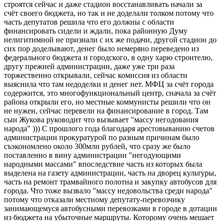
строятся сейчас и даже стадион восстанавливать начали за
счёт своего бюджета, но так и не доделали толком потому что
часть депутатов решила что его должны с области
финансировать сидели и ждали, пока районную Думу
нелигитимной не признали с их же подачи, другой стадион до
сих пор доделывают, денег было немеряно переведено из
федерального бюджета и городского, в одну харю строителю,
другу прежней администрации, даже уже три раза
торжественно открывали, сейчас комиссия из области
выяснила что там недоделки и денег нет. МФЦ за счёт города
содержится, это многофункциональный центр, сначала за счёт
района открыли его, но местные коммунисты решили что он
не нужен, сейчас перевели на финансирование в город. Там
сын Жукова руководит что вызывает "массу негодования
народа" ))) С прошлого года благодаря арестовыванию счетов
администрации прокуратурой по разным причинам было
съэкономлено около 300млн рублей, что сразу же было
поставленно в вину администрации "негодующими
народными массами" впоследствие часть из которых была
выделена на газету администрации, часть на дворец культуры,
часть на ремонт трамвайного полотна и закупку автобусов для
города. Что тоже вызвало "массу недовольства среди народа"
потому что отказали местному депутату-перевозчику
занимающемуся автобусными перевозками в городе в дотации
из бюджета на убыточные маршруты. Которому очень мешает