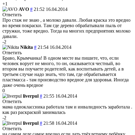
+1
AVO
#
21:52 16.04.2014
Ответить
Про стаж не знаю , а молоко давали. Любая краска это вредно
во время покраски. Там где дерево обрабатывали пыль от
стружки, тоже вредно. Тогда на многих предприятиях молоко
давали.
-2
Nikita
#
21:54 16.04.2014
Ответить
Браво, Крымчанка! В одном месте вы пишите, что, если
человек ворует не много, то он, оказывается честный, во
втором вы поучаете родителей, как воспитывать детей, а в
третьем случае надо знать, что там, где обрабатывается
пластмасса - там производство вредное для здоровья. Иногда
даже очень вредное
0
liverpul
#
21:55 16.04.2014
Ответить
мама одноклассника работала там и инвалидность заработала .
как раз раскраской занималась
-2
liverpul
#
21:58 16.04.2014
Ответить
на самом деле самое вредно если дать трёхлетнему ребёнку