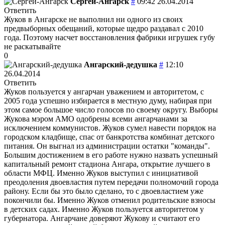
Сергей-Ангарск
#
09:42 26.04.2014
Ответить
Жуков в Ангарске не выполнил ни одного из своих
предвыборных обещаний, которые щедро раздавал с 2010
года. Поэтому насчет восстановления фабрики игрушек губу
не раскатывайте
0
Ангарский-дедушка
#
12:10
26.04.2014
Ответить
Жуков пользуется у ангарчан уважением и авторитетом, с
2005 года успешно избирается в местную думу, набирая при
этом самое большое число голосов по своему округу. Выборы
Жукова мэром АМО одобрены всеми ангарчанами за
исключением коммунистов. Жуков сумел навести порядок на
городском кладбище, спас от банкротства комбинат детского
питания. Он выгнал из администрации остатки "команды".
Большим достижением в его работе нужно назвать успешный
капитальный ремонт стадиона Ангара, открытие лучшего в
области МФЦ. Именно Жуков выступил с инициативой
преодоления двоевластия путем передачи полномочий города
району. Если бы это было сделано, то с двоевластием уже
покончили бы. Именно Жуков отменил родительские взносы
в детских садах. Именно Жуков пользуется авторитетом у
губернатора. Ангарчане доверяют Жукову и считают его