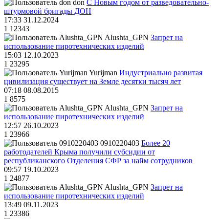
don
С Новым годом от разведовательно-
штурмовой бригады ДОН
17:33 31.12.2024
1
12343
Alushta_GPN
Запрет на
использование пиротехнических изделий
15:03 12.10.2023
1
23295
Yurijman
Индустриально развитая
цивилизация существует на Земле десятки тысяч лет
07:18 08.08.2015
1
8575
Alushta_GPN
Запрет на
использование пиротехнических изделий
12:57 26.10.2023
1
23966
0910220403
Более 20
работодателей Крыма получили субсидии от
республиканского Отделения СФР за найм сотрудников
09:57 19.10.2023
1
24877
Alushta_GPN
Запрет на
использование пиротехнических изделий
13:49 09.11.2023
1
23386