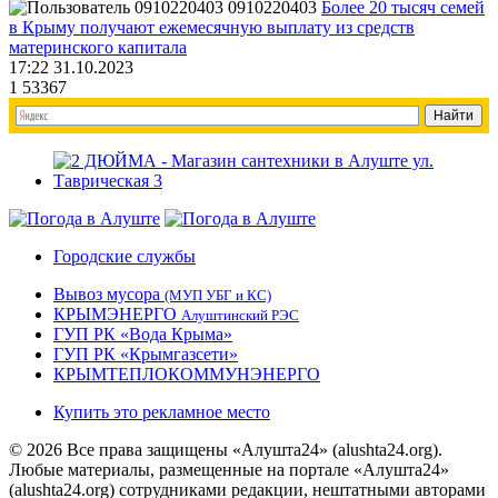
0910220403
Более 20 тысяч семей
в Крыму получают ежемесячную выплату из средств
материнского капитала
17:22 31.10.2023
1
53367
Городские службы
Вывоз мусора
(МУП УБГ и КС)
КРЫМЭНЕРГО
Алуштинский РЭС
ГУП РК «Вода Крыма»
ГУП РК «Крымгазсети»
КРЫМТЕПЛОКОММУНЭНЕРГО
Купить это рекламное место
© 2026 Все права защищены «Алушта24» (alushta24.org).
Любые материалы, размещенные на портале «Алушта24»
(alushta24.org) сотрудниками редакции, нештатными авторами