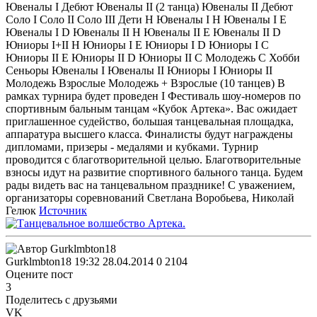
Ювеналы I Дебют Ювеналы II (2 танца) Ювеналы II Дебют
Соло I Соло II Соло III Дети Н Ювеналы I Н Ювеналы I Е
Ювеналы I D Ювеналы II Н Ювеналы II Е Ювеналы II D
Юниоры I+II Н Юниоры I Е Юниоры I D Юниоры I С
Юниоры II Е Юниоры II D Юниоры II С Молодежь С Хобби
Сеньоры Ювеналы I Ювеналы II Юниоры I Юниоры II
Молодежь Взрослые Молодежь + Взрослые (10 танцев) В
рамках турнира будет проведен I Фестиваль шоу-номеров по
спортивным бальным танцам «Кубок Артека». Вас ожидает
приглашенное судейство, большая танцевальная площадка,
аппаратура высшего класса. Финалисты будут награждены
дипломами, призеры - медалями и кубками. Турнир
проводится с благотворительной целью. Благотворительные
взносы идут на развитие спортивного бального танца. Будем
рады видеть вас на танцевальном празднике! С уважением,
организаторы соревнований Светлана Воробьева, Николай
Гелюк
Источник
Gurklmbton18
19:32 28.04.2014
0
2104
Оцените пост
3
Поделитесь с друзьями
VK