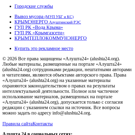
Городские службы
Вывоз мусора
(МУП УБГ и КС)
КРЫМЭНЕРГО
Алуштинский РЭС
ГУП РК «Вода Крыма»
ГУП РК «Крымгазсети»
КРЫМТЕПЛОКОММУНЭНЕРГО
Купить это рекламное место
© 2026 Все права защищены «Алушта24» (alushta24.org).
Любые материалы, размещенные на портале «Алушта24»
(alushta24.org) сотрудниками редакции, нештатными авторами
и читателями, являются объектами авторского права. Права
«Алушта24» (alushta24.org) на указанные материалы
охраняются законодательством о правах на результаты
интеллектуальной деятельности. Полное или частичное
использование материалов, размещенных на портале
«Алушта24» (alushta24.org), допускается только с согласия
редакции с указанием ссылки на источник. Все вопросы
можно задать по адресу info@alushta24.org.
Правила сайта
Контакты
Алушта 24 в социальных сетях: