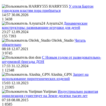
HARRY555
У отеля Бартон
городским властям пора прибраться
14:57 30.06.2026
1
3438
Алушта24
Динамические
конструкторы: развивающие игрушки для детей
23:27 12.09.2024
155
7393
OleJek_Studio
Читать
обязательно
08:18 12.07.2021
3
9745
don
С Новым годом от разведовательно-
штурмовой бригады ДОН
17:33 31.12.2024
1
12348
Alushta_GPN
Запрет на
использование пиротехнических изделий
15:03 12.10.2023
1
23305
Yurijman
Индустриально развитая
цивилизация существует на Земле десятки тысяч лет
07:18 08.08.2015
1
8585