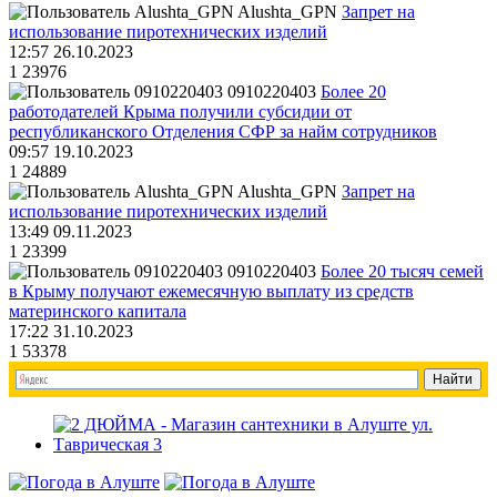
Alushta_GPN
Запрет на
использование пиротехнических изделий
12:57 26.10.2023
1
23976
0910220403
Более 20
работодателей Крыма получили субсидии от
республиканского Отделения СФР за найм сотрудников
09:57 19.10.2023
1
24889
Alushta_GPN
Запрет на
использование пиротехнических изделий
13:49 09.11.2023
1
23399
0910220403
Более 20 тысяч семей
в Крыму получают ежемесячную выплату из средств
материнского капитала
17:22 31.10.2023
1
53378