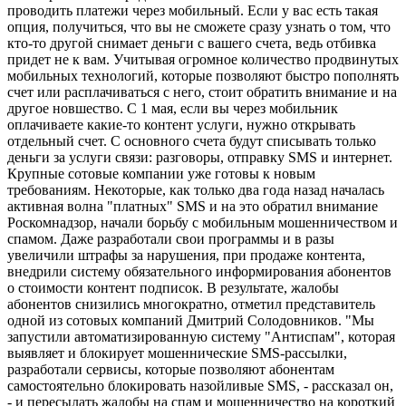
проводить платежи через мобильный. Если у вас есть такая
опция, получиться, что вы не сможете сразу узнать о том, что
кто-то другой снимает деньги с вашего счета, ведь отбивка
придет не к вам. Учитывая огромное количество продвинутых
мобильных технологий, которые позволяют быстро пополнять
счет или расплачиваться с него, стоит обратить внимание и на
другое новшество. С 1 мая, если вы через мобильник
оплачиваете какие-то контент услуги, нужно открывать
отдельный счет. С основного счета будут списывать только
деньги за услуги связи: разговоры, отправку SMS и интернет.
Крупные сотовые компании уже готовы к новым
требованиям. Некоторые, как только два года назад началась
активная волна "платных" SMS и на это обратил внимание
Роскомнадзор, начали борьбу с мобильным мошенничеством и
спамом. Даже разработали свои программы и в разы
увеличили штрафы за нарушения, при продаже контента,
внедрили систему обязательного информирования абонентов
о стоимости контент подписок. В результате, жалобы
абонентов снизились многократно, отметил представитель
одной из сотовых компаний Дмитрий Солодовников. "Мы
запустили автоматизированную систему "Антиспам", которая
выявляет и блокирует мошеннические SMS-рассылки,
разработали сервисы, которые позволяют абонентам
самостоятельно блокировать назойливые SMS, - рассказал он,
- и пересылать жалобы на спам и мошенничество на короткий