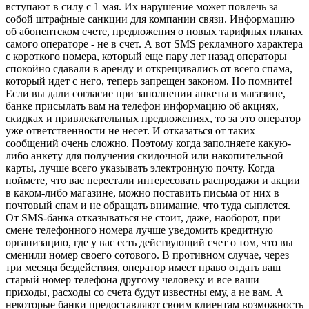
вступают в силу с 1 мая. Их нарушение может повлечь за
собой штрафные санкции для компании связи. Информацию
об абонентском счете, предложения о новых тарифных планах
самого операторе - не в счет. А вот SMS рекламного характера
с короткого номера, который еще пару лет назад операторы
спокойно сдавали в аренду и открещивались от всего спама,
который идет с него, теперь запрещен законом. Но помните!
Если вы дали согласие при заполнении анкеты в магазине,
банке присылать вам на телефон информацию об акциях,
скидках и привлекательных предложениях, то за это оператор
уже ответственности не несет. И отказаться от таких
сообщений очень сложно. Поэтому когда заполняете какую-
либо анкету для получения скидочной или накопительной
карты, лучше всего указывать электронную почту. Когда
поймете, что вас перестали интересовать распродажи и акции
в каком-либо магазине, можно поставить письма от них в
почтовый спам и не обращать внимание, что туда сыплется.
От SMS-банка отказываться не стоит, даже, наоборот, при
смене телефонного номера лучше уведомить кредитную
организацию, где у вас есть действующий счет о том, что вы
сменили номер своего сотового. В противном случае, через
три месяца бездействия, оператор имеет право отдать ваш
старый номер телефона другому человеку и все ваши
приходы, расходы со счета будут известны ему, а не вам. А
некоторые банки предоставляют своим клиентам возможность