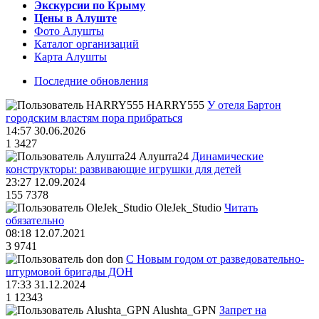
Экскурсии по Крыму
Цены в Алуште
Фото Алушты
Каталог организаций
Карта Алушты
Последние обновления
HARRY555
У отеля Бартон
городским властям пора прибраться
14:57 30.06.2026
1
3427
Алушта24
Динамические
конструкторы: развивающие игрушки для детей
23:27 12.09.2024
155
7378
OleJek_Studio
Читать
обязательно
08:18 12.07.2021
3
9741
don
С Новым годом от разведовательно-
штурмовой бригады ДОН
17:33 31.12.2024
1
12343
Alushta_GPN
Запрет на