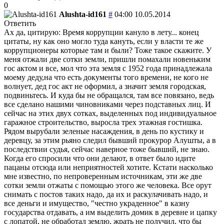
0
Alushta-id161
#
04:00 10.05.2014
Ответить
Ах да, цитирую: Время коррупции кануло в лету... конец
цитаты, ну как оно могло туда кануть, если у власти те же
коррупционеры которые там и были? Тоже такое скажите. У
меня отжали две сотки земли, пришли помахали новеньким
гос актом и все, мол что эта земля с 1952 года принадлежала
моему деду,на что есть документы того времени, не кого не
волнует, дед гос акт не оформил, а значит земля городская,
подвиньтесь. И куда бы не обращался, там все повязано, ведь
все сделано нашими чиновниками через подставных лиц. И
сейчас на этих двух сотках, выделенных под индивидуальное
гаражное строительство, выросла трех этажная гостишка.
Рядом вырубали зеленые насаждения, в день по кустику и
деревцу, за этим рьяно следил бывший прокурор Алушты, а в
последствии судья, сейчас наверное тоже бывший, не знаю.
Когда его спросили что они делают, в ответ было идите
пацаны отсюда или неприятностей хотите. Кстати насколько
мне известно, по непроверенным источникам, эти же две
сотки земли отжаты с помощью этого же человека. Все орут
снимать с постов таких надо, да их и раскулачивать надо, и
все деньги и имущество, "честно украденное" в казну
государства отдавать, а им выделить домик в деревне и цапку
с лопатой, не обработал землю, жрать не получил, что бы