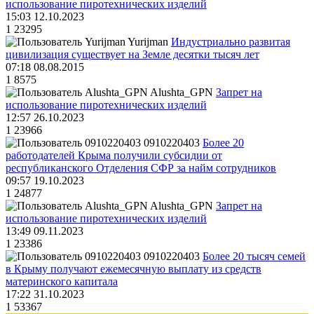
использование пиротехнических изделий
15:03 12.10.2023
1
23295
Yurijman
Индустриально развитая
цивилизация существует на Земле десятки тысяч лет
07:18 08.08.2015
1
8575
Alushta_GPN
Запрет на
использование пиротехнических изделий
12:57 26.10.2023
1
23966
0910220403
Более 20
работодателей Крыма получили субсидии от
республиканского Отделения СФР за найм сотрудников
09:57 19.10.2023
1
24877
Alushta_GPN
Запрет на
использование пиротехнических изделий
13:49 09.11.2023
1
23386
0910220403
Более 20 тысяч семей
в Крыму получают ежемесячную выплату из средств
материнского капитала
17:22 31.10.2023
1
53367