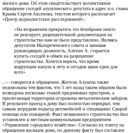
жилого дома. Об этом свидетельствует коллективное
обращение соседей алуштинского депутата в адрес и.о. главы
Крыма Сергея Аксенова, текстом которого располагает
«Центр журналистских расследований».
«На возражения прекратить это безобразие никто
не реагирует, разрешительной документации на
строительство нам не было представлено. Являясь
депутатом Малореченского совета и занимая
руководящую должность, Алехин А. старается
купить соседей в обмен на разрешение
строительства. Хочется верить, что время
коррупции кануло в лету и сегодня закон един для
всех»
, — говорится в обращении. Жители Алушты также
недовольны тем фактом, что 5 лет назад таким образом были
возведены несколько этажей придомовых пристроек, а
прилегающая территория огорожена металлическим забором.
В результате проезд к дому был полностью перекрыт, тем
самым затрудняя подъезд автомобилей и спецмашин: Скорой
помощи или пожарной. Факт незаконного строительства был
установлен и местным коммунальным предприятием
«Управление городского хозяйства». Согласно их ответу на
обращения жильцов дома, по данному факту был составлен