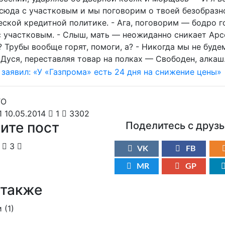
 сюда с участковым и мы поговорим о твоей безобразн
еской кредитной политике. - Ага, поговорим — бодро г
 участковым. - Слыш, мать — неожиданно сникает Ар
 Трубы вообще горят, помоги, а? - Никогда мы не буде
Дуся, переставляя товар на полках — Свободен, алкаш.
 10.05.2014
1
3302
ите пост
Поделитесь с друз
3
VK
FB
MR
GP
 также
 (
1
)