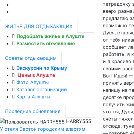
тетрадочку 
вверх разма
предлагаю за
возможно теб
ЖИЛЬЁ ДЛЯ ОТДЫХАЮЩИХ
Дуся, старые
Подобрать жилье в Алуште
от тебя ника
Разместить объявление
сообщает ле
работать, я 
Советы отдыхающим
и я красиво 
Экскурсии по Крыму
своими расп
Цены в Алуште
Вот! Идея! —
Фото Алушты
принять вер
Каталог организаций
напишу на т
Карта Алушты
десятке прод
получить жив
Последние обновления
что ты, Дуся
счёты тяжел
HARRY555
отсюда, тун
У отеля Бартон городским властям
— говорит А