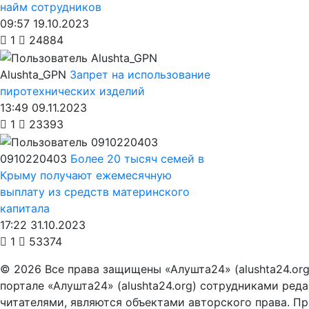
найм сотрудников
09:57 19.10.2023
1
24884
Alushta_GPN
Запрет на использование
пиротехнических изделий
13:49 09.11.2023
1
23393
0910220403
Более 20 тысяч семей в
Крыму получают ежемесячную
выплату из средств материнского
капитала
17:22 31.10.2023
1
53374
© 2026 Все права защищены «Алушта24» (alushta24.or
портале «Алушта24» (alushta24.org) сотрудниками ред
читателями, являются объектами авторского права. Пра