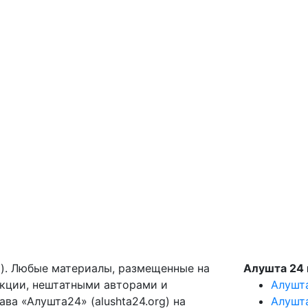
g). Любые материалы, размещенные на
Алушта 24 
акции, нештатными авторами и
Алушт
ва «Алушта24» (alushta24.org) на
Алушт