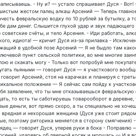
записываешь. - Ну и? — устало спрашивает Дуся
- Вот!
шистым жестом палец алкаш Арсений — Теперь главное,
честь февральскую водку по 10 рублей за бутылку, а то
е дам денег. Слышится глухой удар и звук падающего 
 советские счёты, и тело Арсения. - Иди работать, алк
кого, идиота! — кричит Дуся из-за прилавка - Исключе
жащий в удобной позе Арсений — Я не быдло там какое
ключевой пункт сельской политики, во мне многие заин
пою и скакать могу - Только вот попробуй мне покупат
угать пьяными — говорит Дуся — я участкового вообще
 говорит Арсений, стоя на карачках и планируя с треть
тикальное положение — Я сейчас сам пойду к участков
ебя заявление, что ты мне отказываешься февральскую 
ать, то есть ты саботируешь товарооборот в деревне,
ые деньги, вот прямо скоро, а ты специально не хочеш
, вредная и нехорошая женщина (Дуся уже стоит рядом
ые, поэтому риторика меняется в сторону смягчения) -
еядец — говорит Дуся, уперев руки в бока - Поправлю 
рсений, ударяясь об дверной косяк и морщась — И я во