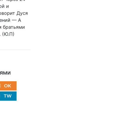
ой и
оворит Дуся
сений — А
м братьями
 (Ю.П)
ьями
OK
TW