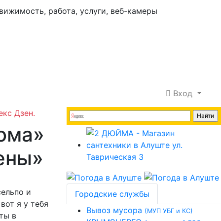
Вход
екс Дзен.
рома»
ены»
сельпо и
Городские службы
вот я у тебя
Вывоз мусора
(МУП УБГ и КС)
ты в