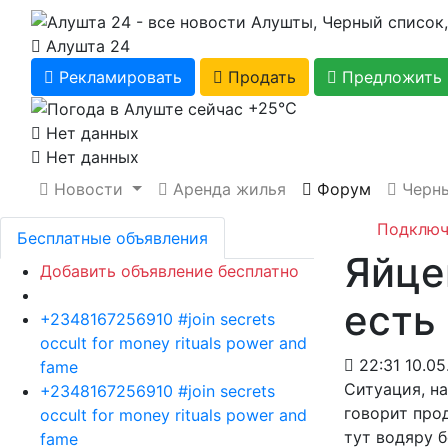
Алушта 24
Рекламировать
Продать
Предложить 
+25℃
Нет данных
Нет данных
Новости
Аренда жилья
Форум
Черны
Подключ
Бесплатные объявления
Яйце
Добавить объявление бесплатно
есть
+2348167256910 #join secrets
occult for money rituals power and
22:31 10.05
fame
Ситуация, на
+2348167256910 #join secrets
говорит прод
occult for money rituals power and
тут водяру б
fame