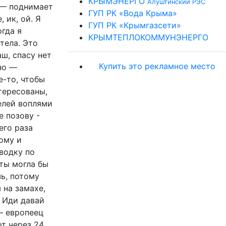
КРЫМЭНЕРГО
Алуштинский РЭС
 — поднимает
ГУП РК «Вода Крыма»
 ик, ой. Я
ГУП РК «Крымгазсети»
гда я
КРЫМТЕПЛОКОММУНЭНЕРГО
тела. Это
аш, спасу нет
Купить это рекламное место
но —
-то, чтобы
тересованы,
елей воплями
 позову -
его раза
ому и
водку по
 ты могла бы
ь, потому
 на замахе,
 Иди давай
— европеец
т через 24