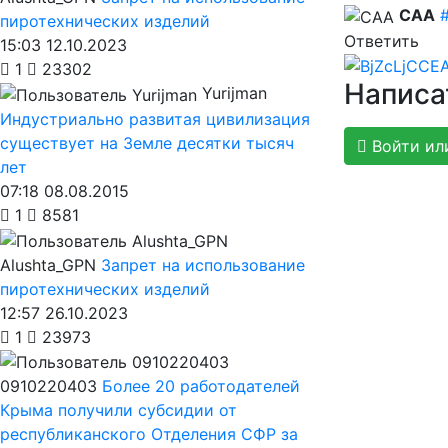
CAA
пиротехнических изделий
Ответить
15:03 12.10.2023
1
23302
Написа
Yurijman
Индустриально развитая цивилизация
существует на Земле десятки тысяч
Войти ил
лет
07:18 08.08.2015
1
8581
Alushta_GPN
Запрет на использование
пиротехнических изделий
12:57 26.10.2023
1
23973
0910220403
Более 20 работодателей
Крыма получили субсидии от
республиканского Отделения СФР за