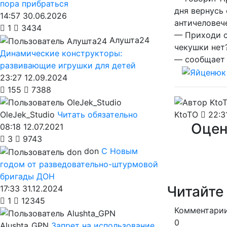
пора прибраться
дня вернусь
14:57 30.06.2026
античеловеч
1
3434
— Приходи с
Алушта24
чекушки нет?
Динамические конструкторы:
— сообщает 
развивающие игрушки для детей
23:27 12.09.2024
155
7388
KtoTO
22:31
OleJek_Studio
Читать обязательно
Оцен
08:18 12.07.2021
3
9743
don
С Новым
годом от разведовательно-штурмовой
бригады ДОН
Читайте
17:33 31.12.2024
1
12345
Комментарии
0
Alushta_GPN
Запрет на использование