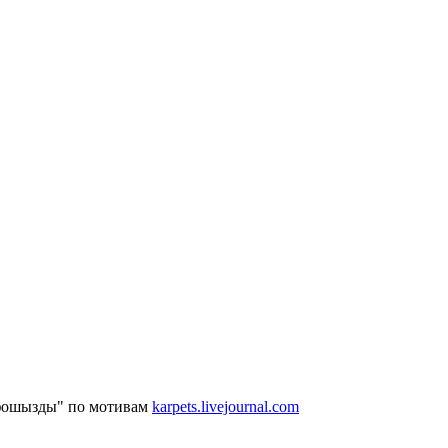
 "фошызды" по мотивам
karpets.livejournal.com