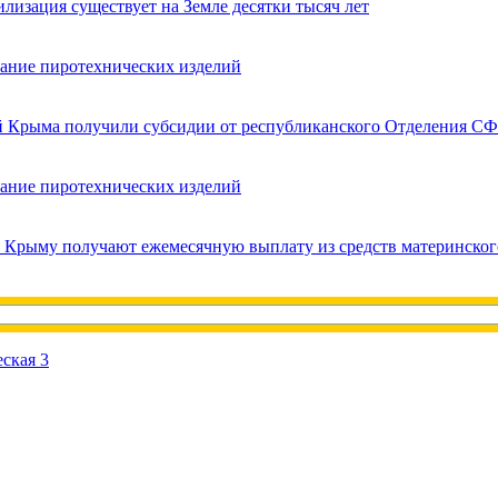
лизация существует на Земле десятки тысяч лет
вание пиротехнических изделий
ей Крыма получили субсидии от республиканского Отделения СФ
вание пиротехнических изделий
в Крыму получают ежемесячную выплату из средств материнског