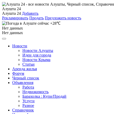
Алушта 24
Алушта 24
Добавить
Рекламировать
Продать
Предложить новость
+28℃
Нет данных
Нет данных
Новости
Новости Алушты
Идеи для города
Новости Крыма
Статьи
Аренда жилья
Форум
Черный список
Объявления
Работа
Недвижимость
Барахолка : Купи/Продай
Услуги
Разное
Справочник