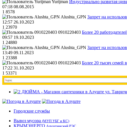
Yurijman
Индустриально развитая циви
07:18 08.08.2015
1
8578
Alushta_GPN
Запрет на использо
12:57 26.10.2023
1
23970
0910220403
Более 20 работодател
09:57 19.10.2023
1
24880
Alushta_GPN
Запрет на использо
13:49 09.11.2023
1
23388
0910220403
Более 20 тысяч семей 
17:22 31.10.2023
1
53371
Городские службы
Вывоз мусора
(МУП УБГ и КС)
КРЫМЭНЕРГО
Алуштинский РЭС