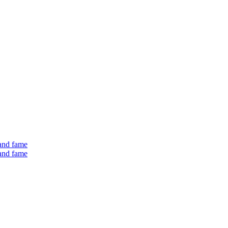
 and fame
 and fame