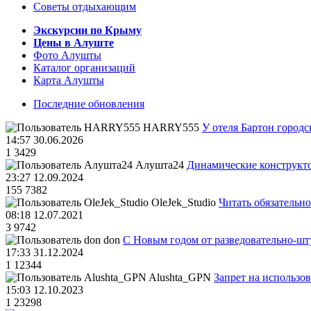
Советы отдыхающим
Экскурсии по Крыму
Цены в Алуште
Фото Алушты
Каталог организаций
Карта Алушты
Последние обновления
HARRY555
У отеля Бартон городс
14:57 30.06.2026
1
3429
Алушта24
Динамические конструкт
23:27 12.09.2024
155
7382
OleJek_Studio
Читать обязательно
08:18 12.07.2021
3
9742
don
С Новым годом от разведовательно-ш
17:33 31.12.2024
1
12344
Alushta_GPN
Запрет на использо
15:03 12.10.2023
1
23298