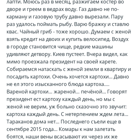
лапти. Моюсь раз в месяц, разжигаем костер во
дворе и греем в ведрах воду. Газ давно не по-
карману и газовую трубу давно вырезали. Пару
раз удалось поймать рыбу. Варю бражку и ставлю
квас. Чайный гриб - тоже хорошо. Думаем с женой
взять кредит на двоих и купить велосипед. Воздух
в городе становится чище, редкие машины
удивляют детвору. Киев пустеет. Вчера видел, как
мимо проезжала президент на своей карете.
Собираемся натаскать с женой земли в квартиру и
посадить картохи. Очень хочется картохи... Давно
не ел этого изысканного блюда картоха….
Вареной картохи… жареной… печёной... Говорят
президент ест картоху каждый день, но мы с
женой не верим, уж больно сказочно это звучит:
картоха каждый день. С нетерпением ждем лета…
Тараканов дома нет... Последнего съели еще в
сентябре 2015 года... Комары к нам залетать
боятся, наши вены всасывают их через их же