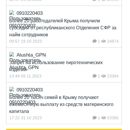
0910220403
Более 20 работодателей Крыма получили
субсидии от республиканского Отделения СФР за
найм сотрудников
09:57 19.10.2023
1
24874
Alushta_GPN
Запрет на использование пиротехнических
изделий
13:49 09.11.2023
1
23384
0910220403
Более 20 тысяч семей в Крыму получают
ежемесячную выплату из средств материнского
капитала
17:22 31.10.2023
1
53365