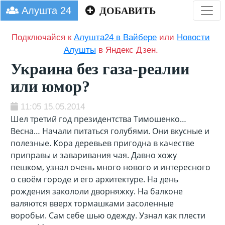
Алушта 24
ДОБАВИТЬ
Подключайся к
Алушта24 в Вайбере
или
Новости
Алушты
в Яндекс Дзен.
Украина без газа-реалии
или юмор?
11:05 15.05.2014
Шел третий год президентства Тимошенко…
Весна… Начали питаться голубями. Они вкусные и
полезные. Кора деревьев пригодна в качестве
приправы и заваривания чая. Давно хожу
пешком, узнал очень много нового и интересного
о своём городе и его архитектуре.
На день
рождения закололи дворняжку. На балконе
валяются вверх тормашками засоленные
воробьи. Сам себе шью одежду. Узнал как плести