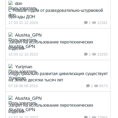
don
С Новым годом от разведовательно-штурмовой
бригады ДОН
17:33 31.12.2024
1
12341
Alushta_GPN
Запрет на использование пиротехнических
изделий
15:03 12.10.2023
1
23292
Yurijman
Индустриально развитая цивилизация существует
на Земле десятки тысяч лет
07:18 08.08.2015
1
8573
Alushta_GPN
Запрет на использование пиротехнических
изделий
12:57 26.10.2023
1
23964