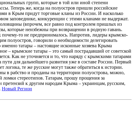
ациональных групп, которые в той или иной степени
ссы. Теперь же, когда на полуостров пришли российские
ьгами в Крым придут торговые кланы из России. И насколько
овом заповеднике, конкуренции с этими кланами не выдержат.
 уголовщины (впрочем, все равно под контролем пришлых из
озы, которые неизбежны при возвращении в родную гавань.
ок почему-то не предпринималось. Напротив, лидеры крымско-
им полуостров, говорили о необходимости делегировать
что именно татары – настоящие исконные хозяева Крыма
ное – крымские татары – это самый пострадавший от советской
ется. Как не уточняется и то, что наряду с крымскими татарами
а пути для дальнейшего развития уже в составе России. Первый
т логика, те же русские могут также обратиться к истории.
аны в рабство и проданы на территории полуострова, можно,
ой ломки стереотипов. Татарам, прошу прощения за
 и претензий к другим народам Крыма – украинцам, русским,
.
Новый Регион