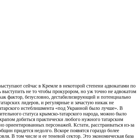
выступают сейчас в Кремле в некоторой степени адвокатами по
 выступить не то чтобы прокурором, но уж точно не адвокатом
р как фактор, безусловно, дестабилизирующий и потенциально
атарских лидеров, и регулярные и зачастую никак не
татарского истеблишмента «под Украиной было лучше». В
ительного статуса крымско-татарского народа, можно было
ахрапом добиться практически любого нужного татарским
но ориентированных персонажей. Кстати, расстраиваться из-за
бщин придется недолго. Вскоре появятся гораздо более
ля. В том числе и ее теневой сектор. Это экономическая база