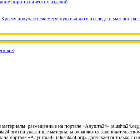
вание пиротехнических изделий
в Крыму получают ежемесячную выплату из средств материнског
е материалы, размещенные на портале «Алушта24» (alushta24.or
ta24.org) на указанные материалы охраняются законодательством
на портале «Алушта24» (alushta24.org), допускается только с с