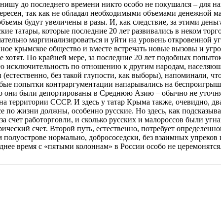
 нишу до последнего времени никто особо не покушался – для н
ресен, так как не обладал необходимыми объемами денежной ма
объемы будут увеличены в разы. И, как следствие, за этими ден
ие татары, которые последние 20 лет развивались в неком торг
кончательно маргинализироваться и уйти на уровень откровенной
нное крымское общество и вместе встречать новые вызовы и угр
е хотят. По крайней мере, за последние 20 лет подобных попыт
ю исключительность по отношению к другим народам, населяющ
и (естественно, без такой глупости, как выборы), напоминали, 
любые попытки контраргументации напарывались на беспроигрыш
 что они были депортированы в Среднюю Азию – обычно не уточня
а территории СССР. И здесь у татар Крыма также, очевидно, дв
 по жизни должны, особенно русские. Но здесь, как подсказывае
а счет работорговли, и сколько русских и малороссов были угн
ический счет. Второй путь, естественно, потребует определенн
м полуострове нормально, добрососедски, без взаимных упреков
леднее время с «пятыми колоннам» в России особо не церемонятся