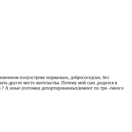
ловенном полуострове нормально, добрососедски, без
ать другое место жительства. Почему мой сын ,родился в
ма ? А иные (потомки депортированных)имеют по три -/много