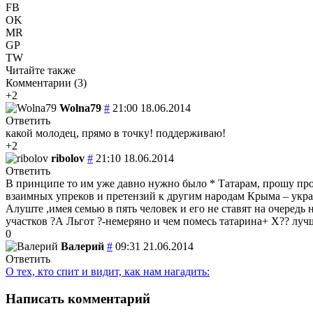
FB
OK
MR
GP
TW
Читайте также
Комментарии (
3
)
+2
Wolna79
#
21:00 18.06.2014
Ответить
какой молодец, прямо в точку! поддерживаю!
+2
ribolov
#
21:10 18.06.2014
Ответить
В принципе то им уже давно нужно было * Татарам, прошу прощ
взаимных упреков и претензий к другим народам Крыма – украи
Алуште ,имея семью в пять человек и его не ставят на очеред
участков ?А Льгот ?-немеряно и чем помесь татарина+ Х?? луч
0
Валерий
#
09:31 21.06.2014
Ответить
О тех, кто спит и видит, как нам нагадить:
Написать комментарий