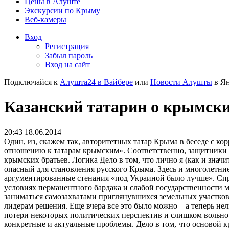
Цены в Алуште
Экскурсии по Крыму
Веб-камеры
Вход
Регистрация
Забыл пароль
Вход на сайт
Подключайся к
Алушта24 в Вайбере
или
Новости Алушты
в Ян
Казанский татарин о крымски
20:43 18.06.2014
Один, из, скажем так, авторитетных татар Крыма в беседе с к
отношению к татарам крымским». Соответственно, защитники у 
крымских братьев.
Логика Дело в том, что лично я (как и зна
опасный для становления русского Крыма. Здесь и многолетни
аргументированные стенания «под Украиной было лучше». Спра
условиях перманентного бардака и слабой государственности 
заниматься самозахватами приглянувшихся земельных участков
лидерам решения. Еще вчера все это было можно – а теперь не
потери некоторых политических перспектив и слишком вольно т
конкретные и актуальные проблемы. Дело в том, что основой кр