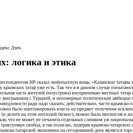
декс Дзен.
х: логика и этика
орреспондентом НР сказал любопытную вещь: «Казанские татары 
крымских татар уже есть. Так что я в данном случае попытаюсь
чительная часть жителей полустрова) воспринимаю местных тата
е заигрывания с Турцией, и непомерные политические амбиции т
ведливости ради надо сказать: действительно, части крымско-
можно было шантажировать власть на предмет получения исключ
 (и делать на этом неплохой бизнес), можно было митингом и н
льзя, что не может не печалить отдельных слишком уж националь
рактуемых свобод, я так полагаю, лидерам крымско-татарских о
ымско-татарской экономики на сегодняшний день является торгов