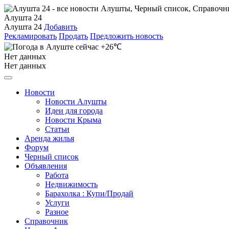
Алушта 24
Алушта 24
Добавить
Рекламировать
Продать
Предложить новость
+26℃
Нет данных
Нет данных
Новости
Новости Алушты
Идеи для города
Новости Крыма
Статьи
Аренда жилья
Форум
Черный список
Объявления
Работа
Недвижимость
Барахолка : Купи/Продай
Услуги
Разное
Справочник