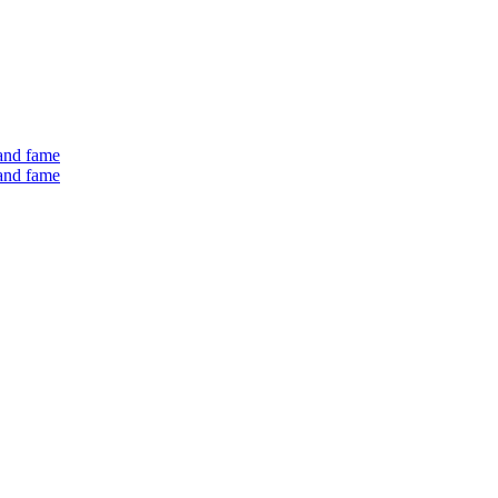
 and fame
 and fame