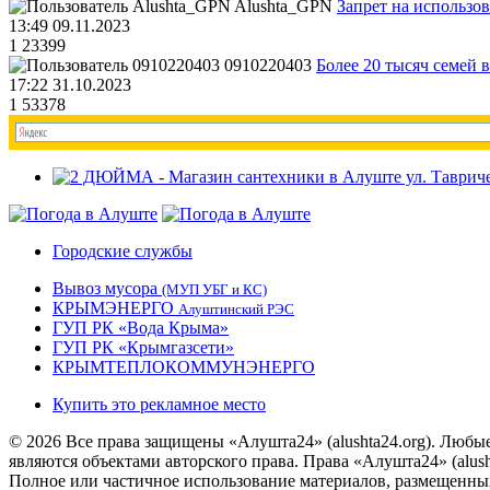
Alushta_GPN
Запрет на использо
13:49 09.11.2023
1
23399
0910220403
Более 20 тысяч семей 
17:22 31.10.2023
1
53378
Городские службы
Вывоз мусора
(МУП УБГ и КС)
КРЫМЭНЕРГО
Алуштинский РЭС
ГУП РК «Вода Крыма»
ГУП РК «Крымгазсети»
КРЫМТЕПЛОКОММУНЭНЕРГО
Купить это рекламное место
© 2026 Все права защищены «Алушта24» (alushta24.org). Любы
являются объектами авторского права. Права «Алушта24» (alush
Полное или частичное использование материалов, размещенных 