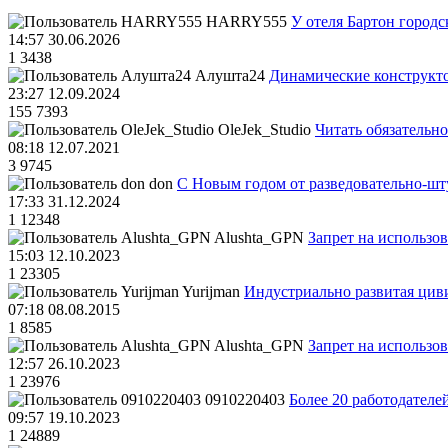
HARRY555
У отеля Бартон городс
14:57 30.06.2026
1
3438
Алушта24
Динамические конструкт
23:27 12.09.2024
155
7393
OleJek_Studio
Читать обязательно
08:18 12.07.2021
3
9745
don
С Новым годом от разведовательно-ш
17:33 31.12.2024
1
12348
Alushta_GPN
Запрет на использо
15:03 12.10.2023
1
23305
Yurijman
Индустриально развитая циви
07:18 08.08.2015
1
8585
Alushta_GPN
Запрет на использо
12:57 26.10.2023
1
23976
0910220403
Более 20 работодател
09:57 19.10.2023
1
24889