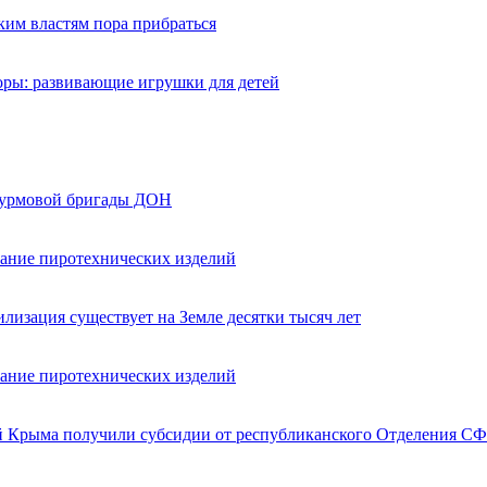
ким властям пора прибраться
оры: развивающие игрушки для детей
турмовой бригады ДОН
вание пиротехнических изделий
лизация существует на Земле десятки тысяч лет
вание пиротехнических изделий
ей Крыма получили субсидии от республиканского Отделения СФ