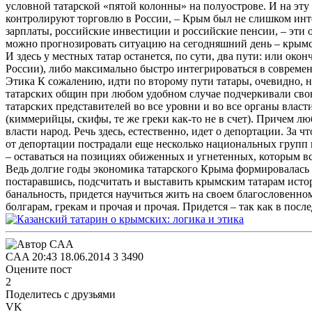
условной татарской «пятой колонны» на полуострове. И на эту
контролируют торговлю в России, – Крым был не слишком инте
зарплаты, российские инвестиции и российские пенсии, – эти 
можно прогнозировать ситуацию на сегодняшний день – крымск
И здесь у местных татар останется, по сути, два пути: или о
России), либо максимально быстро интегрироваться в совреме
Этика К сожалению, идти по второму пути татары, очевидно, н
татарских общин при любом удобном случае подчеркивали сво
татарских представителей во все уровни и во все органы власт
(киммерийцы, скифы, те же греки как-то не в счет). Причем 
власти народ. Речь здесь, естественно, идет о депортации. За
от депортации пострадали еще несколько национальных групп н
– оставаться на позициях обиженных и угнетенных, которым все
Ведь долгие годы экономика татарского Крыма формировалась з
постаравшись, подсчитать и выставить крымским татарам истор
банальность, придется научиться жить на своем благословенно
болгарам, грекам и прочая и прочая. Придется – так как в пос
CAA
20:43 18.06.2014
3
3490
Оцените пост
2
Поделитесь с друзьями
VK