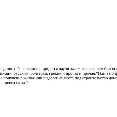
ения за банальность, придется научиться жить на своем благос
нцам, русским, болгарам, грекам и прочая и прочая.*
Или выбир
ь на получение жилья или выделение места под строительство до
ше моего сына ?