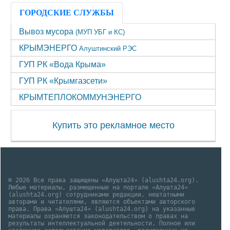
ГОРОДСКИЕ СЛУЖБЫ
Вывоз мусора
(МУП УБГ и КС)
КРЫМЭНЕРГО
Алуштинский РЭС
ГУП РК «Вода Крыма»
ГУП РК «Крымгазсети»
КРЫМТЕПЛОКОММУНЭНЕРГО
Купить это рекламное место
© 2026 Все права защищены «Алушта24» (alushta24.org).
Любые материалы, размещенные на портале «Алушта24»
(alushta24.org) сотрудниками редакции, нештатными
авторами и читателями, являются объектами авторского
права. Права «Алушта24» (alushta24.org) на указанные
материалы охраняются законодательством о правах на
результаты интеллектуальной деятельности. Полное или