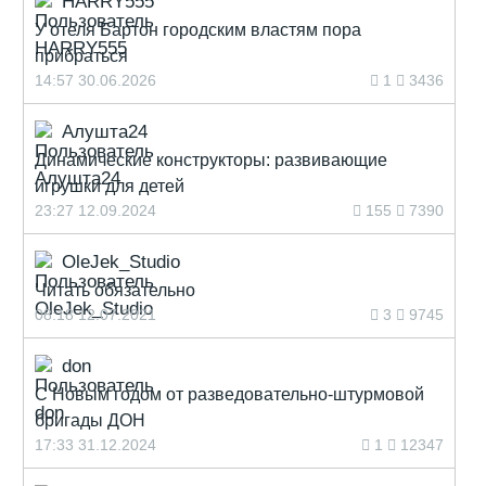
HARRY555
У отеля Бартон городским властям пора
прибраться
14:57 30.06.2026
1
3436
Алушта24
Динамические конструкторы: развивающие
игрушки для детей
23:27 12.09.2024
155
7390
OleJek_Studio
Читать обязательно
08:18 12.07.2021
3
9745
don
С Новым годом от разведовательно-штурмовой
бригады ДОН
17:33 31.12.2024
1
12347