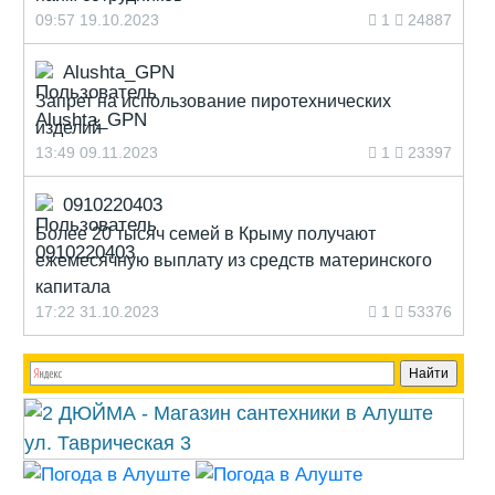
09:57 19.10.2023
1
24887
Alushta_GPN
Запрет на использование пиротехнических
изделий
13:49 09.11.2023
1
23397
0910220403
Более 20 тысяч семей в Крыму получают
ежемесячную выплату из средств материнского
капитала
17:22 31.10.2023
1
53376