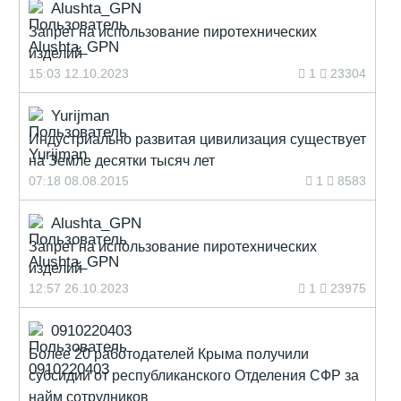
Alushta_GPN
Запрет на использование пиротехнических
изделий
15:03 12.10.2023
1
23304
Yurijman
Индустриально развитая цивилизация существует
на Земле десятки тысяч лет
07:18 08.08.2015
1
8583
Alushta_GPN
Запрет на использование пиротехнических
изделий
12:57 26.10.2023
1
23975
0910220403
Более 20 работодателей Крыма получили
субсидии от республиканского Отделения СФР за
найм сотрудников