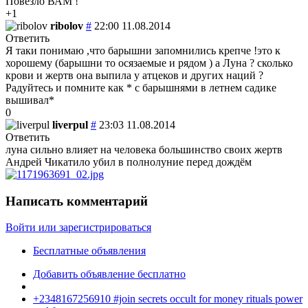
Повезло ВАМ !
+1
ribolov
#
22:00 11.08.2014
Ответить
Я таки понимаю ,что барышни запомнились крепче !
это к
хорошему (барышни то осязаемые и рядом ) а Луна ? сколько
крови и жертв она выпила у атцеков и других наций ?
Радуйтесь и помните как * с барышнями в летнем садике
вышивал*
0
liverpul
#
23:03 11.08.2014
Ответить
луна сильно влияет на человека большинство своих жертв
Андрей Чикатило убил в полнолуние перед дождём
Написать комментарий
Войти или зарегистрироваться
Бесплатные объявления
Добавить объявление бесплатно
+2348167256910 #join secrets occult for money rituals power