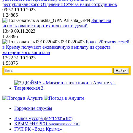
республиканского Отделения СФР за найм сотрудников
09:57 19.10.2023
1
24886
Alushta_GPN
Запрет на
использование пиротехнических изделий
13:49 09.11.2023
1
23396
0910220403
Более 20 тысяч семей
в Крыму получают ежемесячную выплату из средств
материнского капитала
17:22 31.10.2023
1
53375
Городские службы
Вывоз мусора
(МУП УБГ и КС)
КРЫМЭНЕРГО
Алуштинский РЭС
ГУП РК «Вода Крыма»