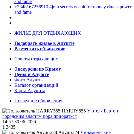
and fame
+2348167256910 #join secrets occult for money rituals power
and fame
ЖИЛЬЁ ДЛЯ ОТДЫХАЮЩИХ
Подобрать жилье в Алуште
Разместить объявление
Советы отдыхающим
Экскурсии по Крыму
Цены в Алуште
Фото Алушты
Каталог организаций
Карта Алушты
Последние обновления
HARRY555
У отеля Бартон
городским властям пора прибраться
14:57 30.06.2026
1
3435
Алушта24
Динамические