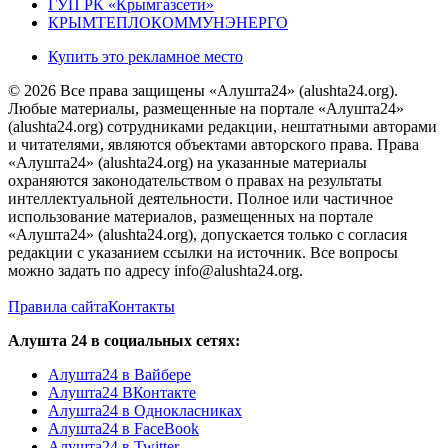
ГУП РК «Крымгазсети»
КРЫМТЕПЛОКОММУНЭНЕРГО
Купить это рекламное место
© 2026 Все права защищены «Алушта24» (alushta24.org).
Любые материалы, размещенные на портале «Алушта24»
(alushta24.org) сотрудниками редакции, нештатными авторами
и читателями, являются объектами авторского права. Права
«Алушта24» (alushta24.org) на указанные материалы
охраняются законодательством о правах на результаты
интеллектуальной деятельности. Полное или частичное
использование материалов, размещенных на портале
«Алушта24» (alushta24.org), допускается только с согласия
редакции с указанием ссылки на источник. Все вопросы
можно задать по адресу info@alushta24.org.
Правила сайта
Контакты
Алушта 24 в социальных сетях:
Алушта24 в Вайбере
Алушта24 ВКонтакте
Алушта24 в Однокласниках
Алушта24 в FaceBook
Алушта24 в Twitter