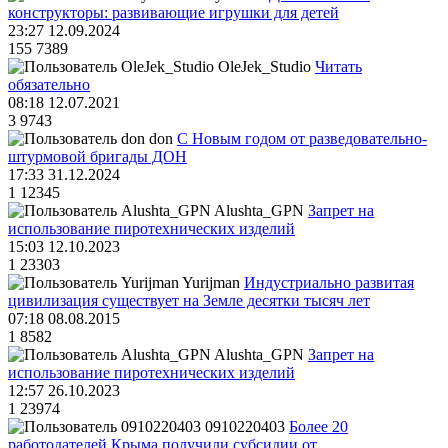
конструкторы: развивающие игрушки для детей
23:27 12.09.2024
155
7389
OleJek_Studio
Читать
обязательно
08:18 12.07.2021
3
9743
don
С Новым годом от разведовательно-
штурмовой бригады ДОН
17:33 31.12.2024
1
12345
Alushta_GPN
Запрет на
использование пиротехнических изделий
15:03 12.10.2023
1
23303
Yurijman
Индустриально развитая
цивилизация существует на Земле десятки тысяч лет
07:18 08.08.2015
1
8582
Alushta_GPN
Запрет на
использование пиротехнических изделий
12:57 26.10.2023
1
23974
0910220403
Более 20
работодателей Крыма получили субсидии от