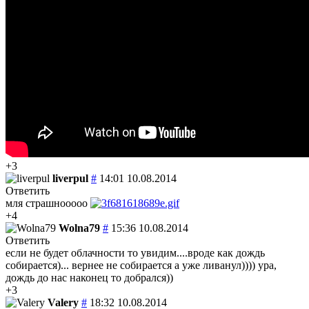
+3
liverpul
#
14:01 10.08.2014
Ответить
мля страшнооооо
+4
Wolna79
#
15:36 10.08.2014
Ответить
если не будет облачности то увидим....вроде как дождь
собирается)... вернее не собирается а уже ливанул)))) ура,
дождь до нас наконец то добрался))
+3
Valery
#
18:32 10.08.2014