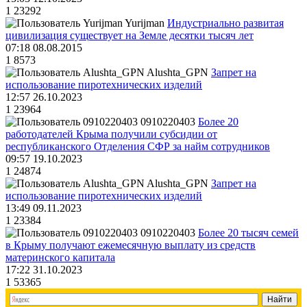
1
23292
Yurijman
Индустриально развитая
цивилизация существует на Земле десятки тысяч лет
07:18 08.08.2015
1
8573
Alushta_GPN
Запрет на
использование пиротехнических изделий
12:57 26.10.2023
1
23964
0910220403
Более 20
работодателей Крыма получили субсидии от
республиканского Отделения СФР за найм сотрудников
09:57 19.10.2023
1
24874
Alushta_GPN
Запрет на
использование пиротехнических изделий
13:49 09.11.2023
1
23384
0910220403
Более 20 тысяч семей
в Крыму получают ежемесячную выплату из средств
материнского капитала
17:22 31.10.2023
1
53365