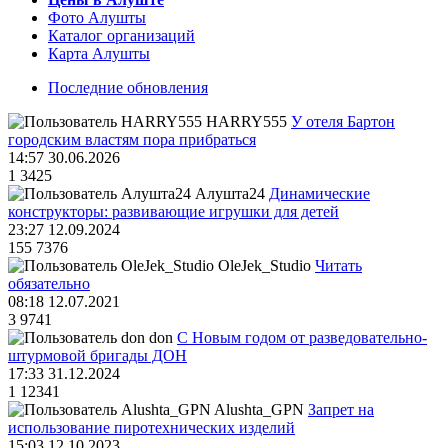
Фото Алушты
Каталог организаций
Карта Алушты
Последние обновления
HARRY555
У отеля Бартон
городским властям пора прибраться
14:57 30.06.2026
1
3425
Алушта24
Динамические
конструкторы: развивающие игрушки для детей
23:27 12.09.2024
155
7376
OleJek_Studio
Читать
обязательно
08:18 12.07.2021
3
9741
don
С Новым годом от разведовательно-
штурмовой бригады ДОН
17:33 31.12.2024
1
12341
Alushta_GPN
Запрет на
использование пиротехнических изделий
15:03 12.10.2023