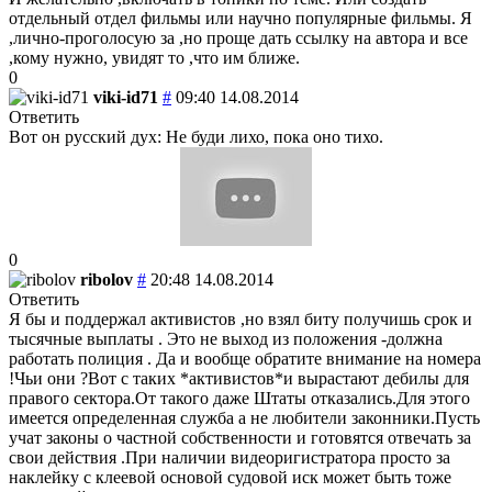
отдельный отдел фильмы или научно популярные фильмы. Я
,лично-проголосую за ,но проще дать ссылку на автора и все
,кому нужно, увидят то ,что им ближе.
0
viki-id71
#
09:40 14.08.2014
Ответить
Вот он русский дух: Не буди лихо, пока оно тихо.
0
ribolov
#
20:48 14.08.2014
Ответить
Я бы и поддержал активистов ,но взял биту получишь срок и
тысячные выплаты . Это не выход из положения -должна
работать полиция . Да и вообще обратите внимание на номера
!Чьи они ?Вот с таких *активистов*и вырастают дебилы для
правого сектора.От такого даже Штаты отказались.Для этого
имеется определенная служба а не любители законники.Пусть
учат законы о частной собственности и готовятся отвечать за
свои действия .При наличии видеоригистратора просто за
наклейку с клеевой основой судовой иск может быть тоже