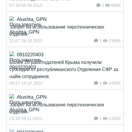
07:18 08.08.2015
1
8590
Alushta_GPN
Запрет на использование пиротехнических
изделий
12:57 26.10.2023
1
23980
0910220403
Более 20 работодателей Крыма получили
субсидии от республиканского Отделения СФР за
найм сотрудников
09:57 19.10.2023
1
24893
Alushta_GPN
Запрет на использование пиротехнических
изделий
13:49 09.11.2023
1
23403