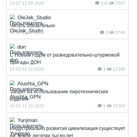
23:27 12.09.2024
155
7397
OleJek_Studio
Читать обязательно
08:18 12.07.2021
3
9746
don
С Новым годом от разведовательно-штурмовой
бригады ДОН
17:33 31.12.2024
1
12349
Alushta_GPN
Запрет на использование пиротехнических
изделий
15:03 12.10.2023
1
23309
Yurijman
Индустриально развитая цивилизация существует
на Земле десятки тысяч лет