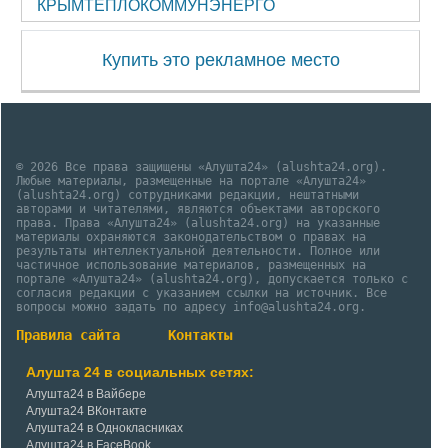
КРЫМТЕПЛОКОММУНЭНЕРГО
Купить это рекламное место
© 2026 Все права защищены «Алушта24» (alushta24.org).
Любые материалы, размещенные на портале «Алушта24»
(alushta24.org) сотрудниками редакции, нештатными
авторами и читателями, являются объектами авторского
права. Права «Алушта24» (alushta24.org) на указанные
материалы охраняются законодательством о правах на
результаты интеллектуальной деятельности. Полное или
частичное использование материалов, размещенных на
портале «Алушта24» (alushta24.org), допускается только с
согласия редакции с указанием ссылки на источник. Все
вопросы можно задать по адресу info@alushta24.org.
Правила сайта
Контакты
Алушта 24 в социальных сетях:
Алушта24 в Вайбере
Алушта24 ВКонтакте
Алушта24 в Однокласниках
Алушта24 в FaceBook