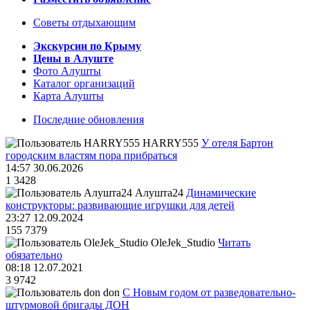
Советы отдыхающим
Экскурсии по Крыму
Цены в Алуште
Фото Алушты
Каталог организаций
Карта Алушты
Последние обновления
HARRY555
У отеля Бартон
городским властям пора прибраться
14:57 30.06.2026
1
3428
Алушта24
Динамические
конструкторы: развивающие игрушки для детей
23:27 12.09.2024
155
7379
OleJek_Studio
Читать
обязательно
08:18 12.07.2021
3
9742
don
С Новым годом от разведовательно-
штурмовой бригады ДОН