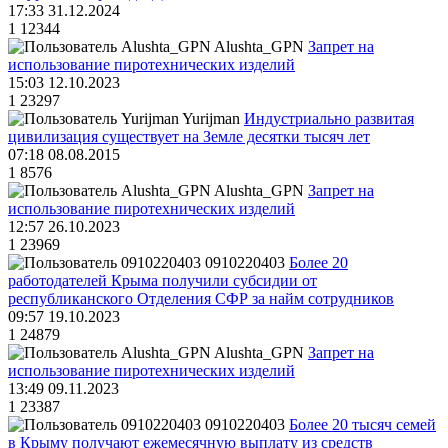
17:33 31.12.2024
1
12344
Alushta_GPN
Запрет на
использование пиротехнических изделий
15:03 12.10.2023
1
23297
Yurijman
Индустриально развитая
цивилизация существует на Земле десятки тысяч лет
07:18 08.08.2015
1
8576
Alushta_GPN
Запрет на
использование пиротехнических изделий
12:57 26.10.2023
1
23969
0910220403
Более 20
работодателей Крыма получили субсидии от
республиканского Отделения СФР за найм сотрудников
09:57 19.10.2023
1
24879
Alushta_GPN
Запрет на
использование пиротехнических изделий
13:49 09.11.2023
1
23387
0910220403
Более 20 тысяч семей
в Крыму получают ежемесячную выплату из средств