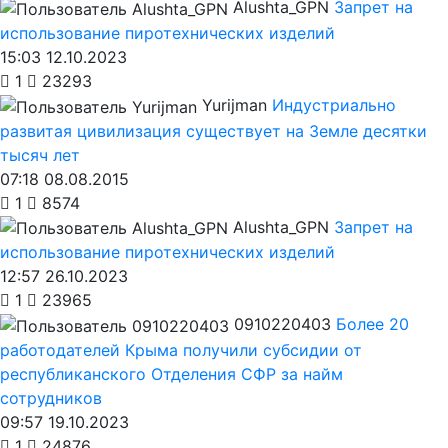
Alushta_GPN
Запрет на
использование пиротехнических изделий
15:03 12.10.2023
1
23293
Yurijman
Индустриально
развитая цивилизация существует на Земле десятки
тысяч лет
07:18 08.08.2015
1
8574
Alushta_GPN
Запрет на
использование пиротехнических изделий
12:57 26.10.2023
1
23965
0910220403
Более 20
работодателей Крыма получили субсидии от
республиканского Отделения СФР за найм
сотрудников
09:57 19.10.2023
1
24876