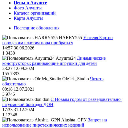
Цены в Алуште
Фото Алушты
Каталог организаций
Карта Алушты
Последние обновления
HARRY555
У отеля Бартон
городским властям пора прибраться
14:57 30.06.2026
1
3438
Алушта24
Динамические
конструкторы: развивающие игрушки для детей
23:27 12.09.2024
155
7393
OleJek_Studio
Читать
обязательно
08:18 12.07.2021
3
9745
don
С Новым годом от разведовательно-
штурмовой бригады ДОН
17:33 31.12.2024
1
12348
Alushta_GPN
Запрет на
использование пиротехнических изделий