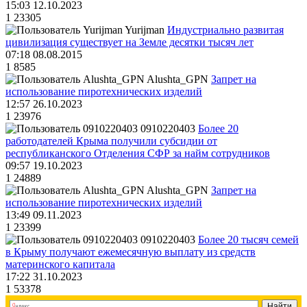
15:03 12.10.2023
1
23305
Yurijman
Индустриально развитая
цивилизация существует на Земле десятки тысяч лет
07:18 08.08.2015
1
8585
Alushta_GPN
Запрет на
использование пиротехнических изделий
12:57 26.10.2023
1
23976
0910220403
Более 20
работодателей Крыма получили субсидии от
республиканского Отделения СФР за найм сотрудников
09:57 19.10.2023
1
24889
Alushta_GPN
Запрет на
использование пиротехнических изделий
13:49 09.11.2023
1
23399
0910220403
Более 20 тысяч семей
в Крыму получают ежемесячную выплату из средств
материнского капитала
17:22 31.10.2023
1
53378