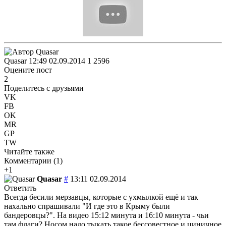
Quasar
12:49 02.09.2014
1
2596
Оцените пост
2
Поделитесь с друзьями
VK
FB
OK
MR
GP
TW
Читайте также
Комментарии (
1
)
+1
Quasar
#
13:11 02.09.2014
Ответить
Всегда бесили мерзавцы, которые с ухмылкой ещё и так
нахально спрашивали "И где это в Крыму были
бандеровцы?". На видео 15:12 минута и 16:10 минута - чьи
там флаги? Носом надо тыкать такое бессовестное и циничное