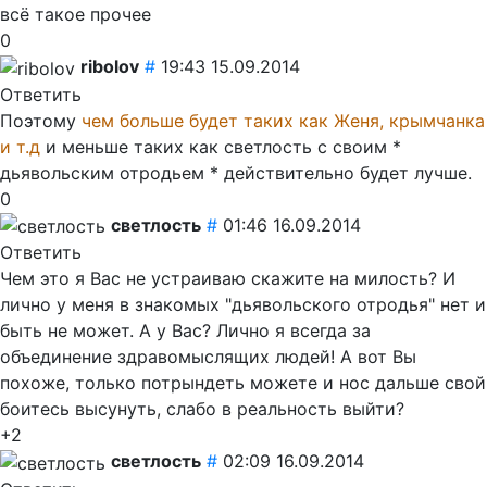
всё такое прочее
0
ribolov
#
19:43 15.09.2014
Ответить
Поэтому
чем больше будет таких как Женя, крымчанка
и т.д
и меньше таких как светлость с своим *
дьявольским отродьем * действительно будет лучше.
0
светлость
#
01:46 16.09.2014
Ответить
Чем это я Вас не устраиваю скажите на милость? И
лично у меня в знакомых "дьявольского отродья" нет и
быть не может. А у Вас? Лично я всегда за
объединение здравомыслящих людей! А вот Вы
похоже, только потрындеть можете и нос дальше свой
боитесь высунуть, слабо в реальность выйти?
+2
светлость
#
02:09 16.09.2014