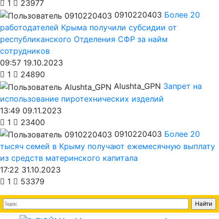
1
23977
0910220403
Более 20
работодателей Крыма получили субсидии от
республиканского Отделения СФР за найм
сотрудников
09:57 19.10.2023
1
24890
Alushta_GPN
Запрет на
использование пиротехнических изделий
13:49 09.11.2023
1
23400
0910220403
Более 20
тысяч семей в Крыму получают ежемесячную выплату
из средств материнского капитала
17:22 31.10.2023
1
53379