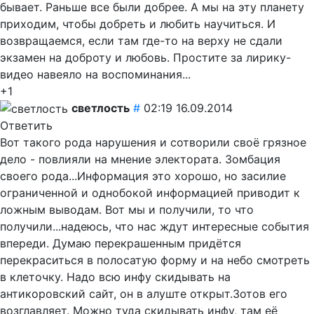
бывает. Раньше все были добрее. А мы на эту планету
приходим, чтобы добреть и любить научиться. И
возвращаемся, если там где-то на верху не сдали
экзамен на доброту и любовь. Простите за лирику-
видео навеяло на воспоминания...
+1
светлость
#
02:19 16.09.2014
Ответить
Вот такого рода нарушения и сотворили своё грязное
дело - повлияли на мнение электората. Зомбация
своего рода...Информация это хорошо, но засилие
ограниченной и однобокой информацией приводит к
ложным выводам. Вот мы и получили, то что
получили...надеюсь, что нас ждут интересные события
впереди. Думаю перекрашенным придётся
перекраситься в полосатую форму и на небо смотреть
в клеточку. Надо всю инфу скидывать на
антикоровский сайт, он в алуште открыт.Зотов его
возглавляет. Можно туда скидывать инфу, там её