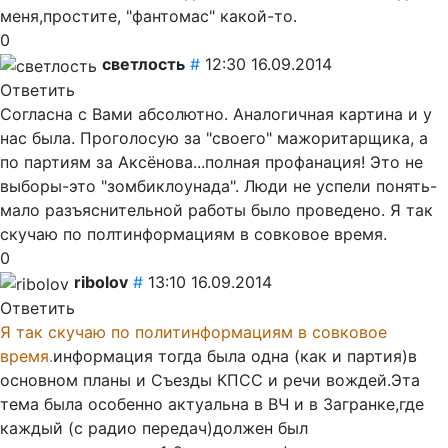
меня,простите, "фантомас" какой-то.
0
светлость
#
12:30 16.09.2014
Ответить
Согласна с Вами абсолютно. Аналогичная картина и у
нас была. Проголосую за "своего" мажоритарщика, а
по партиям за Аксёнова...полная профанация! Это не
выборы-это "зомбиклоунада". Люди не успели понять-
мало разъяснительной работы было проведено. Я так
скучаю по полтинформациям в совковое время.
0
ribolov
#
13:10 16.09.2014
Ответить
Я так скучаю по политинформациям в совковое
время.
информация тогда была одна (как и партия)в
основном планы и Съезды КПСС и речи вождей.Эта
тема была особенно актуальна в ВЧ и в Загранке,где
каждый (с радио передач)должен был