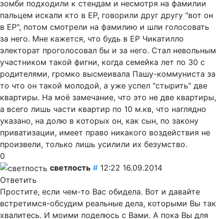
зомби подходили к стендам и несмотря на фамилии
пальцем искали кто в ЕР, говорили друг другу "вот он
в ЕР", потом смотрели на фамилию и шли голосовать
за него. Мне кажется, что будь в ЕР Чикатилло
электорат проголосовал бы и за него. Стал невольным
участником такой фигни, когда семейка лет по 30 с
родителями, громко высмеивала Пашу-коммуниста за
то что он такой молодой, а уже успел "стырить" две
квартиры. На моё замечание, что это не две квартиры,
а всего лишь части квартир по 10 м.кв, что наглядно
указано, на долю в которых он, как сын, по закону
приватизации, имеет право никакого воздействия не
произвели, только лишь усилили их безумство.
0
светлость
#
12:22 16.09.2014
Ответить
Простите, если чем-то Вас обидела. Вот и давайте
встретимся-обсудим реальные дела, которыми Вы так
хвалитесь. И моими поделюсь с Вами. А пока Вы для