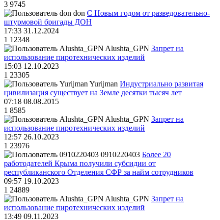
3
9745
don
С Новым годом от разведовательно-
штурмовой бригады ДОН
17:33 31.12.2024
1
12348
Alushta_GPN
Запрет на
использование пиротехнических изделий
15:03 12.10.2023
1
23305
Yurijman
Индустриально развитая
цивилизация существует на Земле десятки тысяч лет
07:18 08.08.2015
1
8585
Alushta_GPN
Запрет на
использование пиротехнических изделий
12:57 26.10.2023
1
23976
0910220403
Более 20
работодателей Крыма получили субсидии от
республиканского Отделения СФР за найм сотрудников
09:57 19.10.2023
1
24889
Alushta_GPN
Запрет на
использование пиротехнических изделий
13:49 09.11.2023