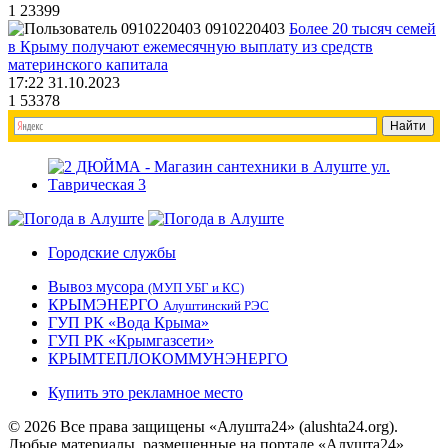
1
23399
0910220403
Более 20 тысяч семей
в Крыму получают ежемесячную выплату из средств
материнского капитала
17:22 31.10.2023
1
53378
Городские службы
Вывоз мусора
(МУП УБГ и КС)
КРЫМЭНЕРГО
Алуштинский РЭС
ГУП РК «Вода Крыма»
ГУП РК «Крымгазсети»
КРЫМТЕПЛОКОММУНЭНЕРГО
Купить это рекламное место
© 2026 Все права защищены «Алушта24» (alushta24.org).
Любые материалы, размещенные на портале «Алушта24»