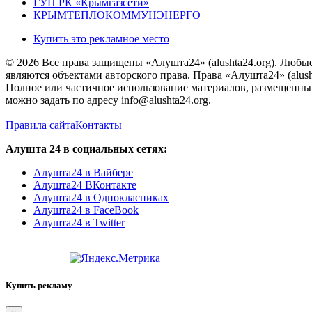
ГУП РК «Крымгазсети»
КРЫМТЕПЛОКОММУНЭНЕРГО
Купить это рекламное место
© 2026 Все права защищены «Алушта24» (alushta24.org). Любы
являются объектами авторского права. Права «Алушта24» (alush
Полное или частичное использование материалов, размещенных 
можно задать по адресу info@alushta24.org.
Правила сайта
Контакты
Алушта 24 в социальных сетях:
Алушта24 в Вайбере
Алушта24 ВКонтакте
Алушта24 в Однокласниках
Алушта24 в FaceBook
Алушта24 в Twitter
Купить рекламу