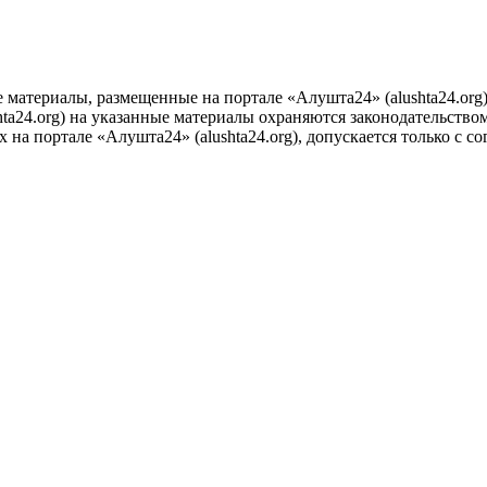
е материалы, размещенные на портале «Алушта24» (alushta24.or
ta24.org) на указанные материалы охраняются законодательством
на портале «Алушта24» (alushta24.org), допускается только с с