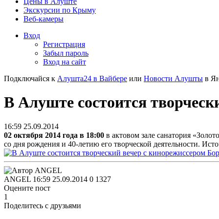
Цены в Алуште
Экскурсии по Крыму
Веб-камеры
Вход
Регистрация
Забыл пароль
Вход на сайт
Подключайся к
Алушта24 в Вайбере
или
Новости Алушты
в Ян
В Алуште состоится творческ
16:59 25.09.2014
02 октября 2014 года в 18:00
в актовом зале санатория «Золот
со дня рождения и 40-летию его творческой деятельности.
Исто
ANGEL
16:59 25.09.2014
0
1327
Оцените пост
1
Поделитесь с друзьями