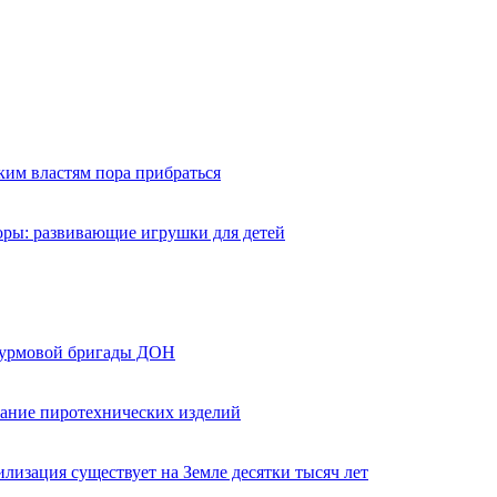
ким властям пора прибраться
оры: развивающие игрушки для детей
турмовой бригады ДОН
вание пиротехнических изделий
лизация существует на Земле десятки тысяч лет