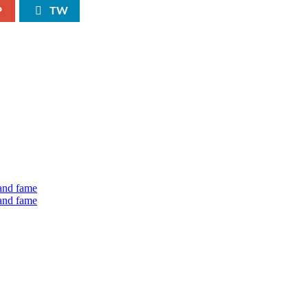
P
TW
 and fame
 and fame