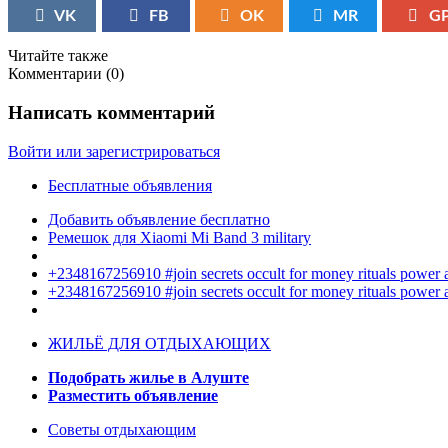
VK
FB
OK
MR
G
Читайте также
Комментарии (
0
)
Написать комментарий
Войти или зарегистрироваться
Бесплатные объявления
Добавить объявление бесплатно
Ремешок для Xiaomi Mi Band 3 military
+2348167256910 #join secrets occult for money rituals power
+2348167256910 #join secrets occult for money rituals power
ЖИЛЬЁ ДЛЯ ОТДЫХАЮЩИХ
Подобрать жилье в Алуште
Разместить объявление
Советы отдыхающим