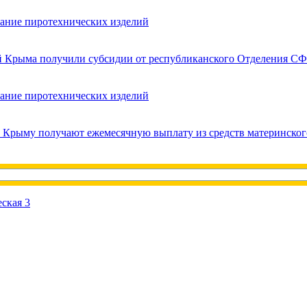
вание пиротехнических изделий
ей Крыма получили субсидии от республиканского Отделения СФ
вание пиротехнических изделий
в Крыму получают ежемесячную выплату из средств материнског