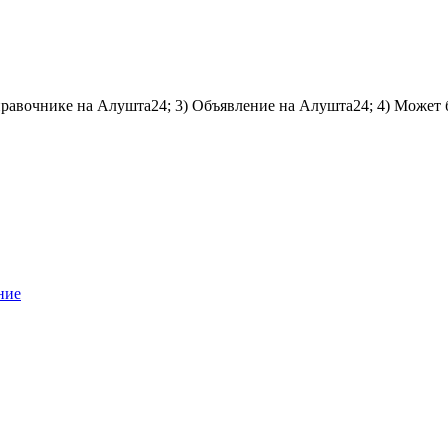
справочнике на Алушта24; 3) Объявление на Алушта24; 4) Может 
ние