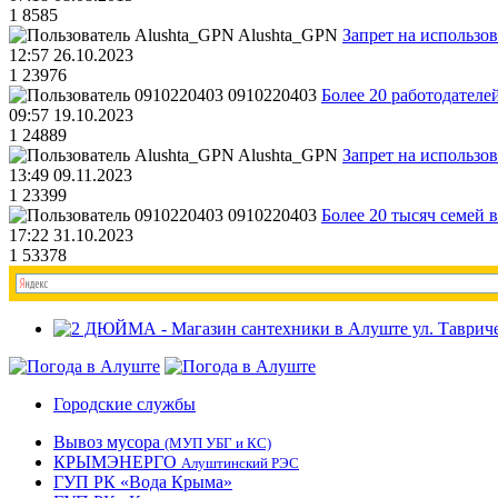
1
8585
Alushta_GPN
Запрет на использо
12:57 26.10.2023
1
23976
0910220403
Более 20 работодател
09:57 19.10.2023
1
24889
Alushta_GPN
Запрет на использо
13:49 09.11.2023
1
23399
0910220403
Более 20 тысяч семей 
17:22 31.10.2023
1
53378
Городские службы
Вывоз мусора
(МУП УБГ и КС)
КРЫМЭНЕРГО
Алуштинский РЭС
ГУП РК «Вода Крыма»