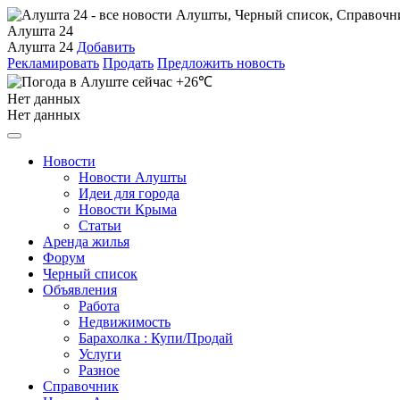
Алушта 24
Алушта 24
Добавить
Рекламировать
Продать
Предложить новость
+26℃
Нет данных
Нет данных
Новости
Новости Алушты
Идеи для города
Новости Крыма
Статьи
Аренда жилья
Форум
Черный список
Объявления
Работа
Недвижимость
Барахолка : Купи/Продай
Услуги
Разное
Справочник