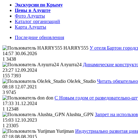
Экскурсии по Крыму
Цены в Алуште
Фото Алушты
Каталог организаций
Карта Алушты
Последние обновления
HARRY555
У отеля Бартон городс
14:57 30.06.2026
1
3438
Алушта24
Динамические конструкт
23:27 12.09.2024
155
7393
OleJek_Studio
Читать обязательно
08:18 12.07.2021
3
9745
don
С Новым годом от разведовательно-ш
17:33 31.12.2024
1
12348
Alushta_GPN
Запрет на использо
15:03 12.10.2023
1
23305
Yurijman
Индустриально развитая циви
07:18 08.08.2015