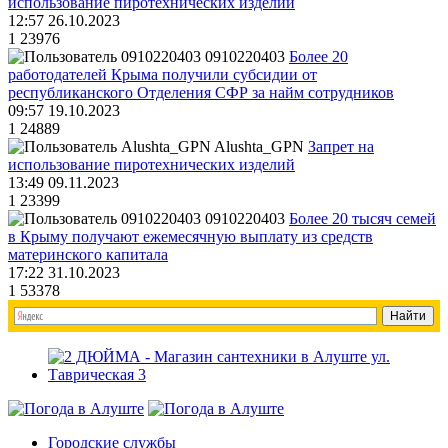
использование пиротехнических изделий
12:57 26.10.2023
1
23976
0910220403
Более 20
работодателей Крыма получили субсидии от
республиканского Отделения СФР за найм сотрудников
09:57 19.10.2023
1
24889
Alushta_GPN
Запрет на
использование пиротехнических изделий
13:49 09.11.2023
1
23399
0910220403
Более 20 тысяч семей
в Крыму получают ежемесячную выплату из средств
материнского капитала
17:22 31.10.2023
1
53378
Городские службы