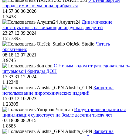
HARRY555
У отеля Бартон
городским властям пора прибраться
14:57 30.06.2026
1
3438
Алушта24
Динамические
конструкторы: развивающие игрушки для детей
23:27 12.09.2024
155
7393
OleJek_Studio
Читать
обязательно
08:18 12.07.2021
3
9745
don
С Новым годом от разведовательно-
штурмовой бригады ДОН
17:33 31.12.2024
1
12348
Alushta_GPN
Запрет на
использование пиротехнических изделий
15:03 12.10.2023
1
23305
Yurijman
Индустриально развитая
цивилизация существует на Земле десятки тысяч лет
07:18 08.08.2015
1
8585
Alushta_GPN
Запрет на