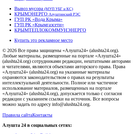
Вывоз мусора
(МУП УБГ и КС)
КРЫМЭНЕРГО
Алуштинский РЭС
ГУП РК «Вода Крыма»
ГУП РК «Крымгазсети»
КРЫМТЕПЛОКОММУНЭНЕРГО
Купить это рекламное место
© 2026 Все права защищены «Алушта24» (alushta24.org).
Любые материалы, размещенные на портале «Алушта24»
(alushta24.org) сотрудниками редакции, нештатными авторами
и читателями, являются объектами авторского права. Права
«Алушта24» (alushta24.org) на указанные материалы
охраняются законодательством о правах на результаты
интеллектуальной деятельности. Полное или частичное
использование материалов, размещенных на портале
«Алушта24» (alushta24.org), допускается только с согласия
редакции с указанием ссылки на источник. Все вопросы
можно задать по адресу info@alushta24.org.
Правила сайта
Контакты
Алушта 24 в социальных сетях: