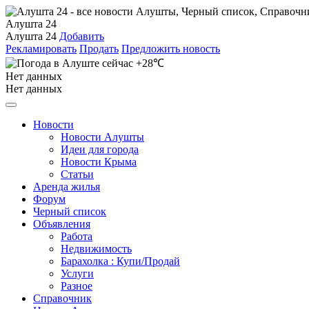
Алушта 24
Алушта 24
Добавить
Рекламировать
Продать
Предложить новость
+28℃
Нет данных
Нет данных
Новости
Новости Алушты
Идеи для города
Новости Крыма
Статьи
Аренда жилья
Форум
Черный список
Объявления
Работа
Недвижимость
Барахолка : Купи/Продай
Услуги
Разное
Справочник