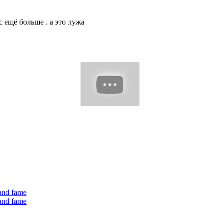
с ещё больше . а это лужа
 and fame
 and fame