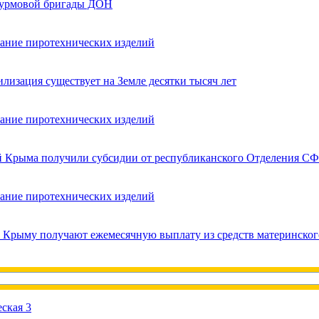
турмовой бригады ДОН
вание пиротехнических изделий
лизация существует на Земле десятки тысяч лет
вание пиротехнических изделий
ей Крыма получили субсидии от республиканского Отделения СФ
вание пиротехнических изделий
в Крыму получают ежемесячную выплату из средств материнског