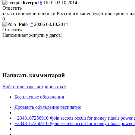
liverpul
#
16:01 03.10.2014
Ответить
так это вонючие танки . в России им капец будет ибо грязи у на
0
Polo-
#
20:06 03.10.2014
Ответить
Напоминает жигули у дагов)
Написать комментарий
Войти или зарегистрироваться
Бесплатные объявления
Добавить объявление бесплатно
+2348167256910 #join secrets occult for money rituals power
+2348167256910 #join secrets occult for money rituals power