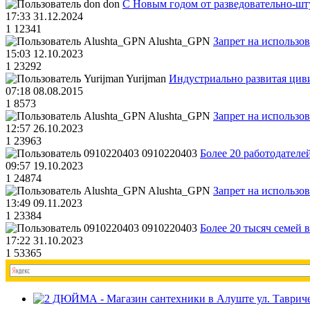
don
С Новым годом от разведовательно-ш
17:33 31.12.2024
1
12341
Alushta_GPN
Запрет на использо
15:03 12.10.2023
1
23292
Yurijman
Индустриально развитая циви
07:18 08.08.2015
1
8573
Alushta_GPN
Запрет на использо
12:57 26.10.2023
1
23963
0910220403
Более 20 работодател
09:57 19.10.2023
1
24874
Alushta_GPN
Запрет на использо
13:49 09.11.2023
1
23384
0910220403
Более 20 тысяч семей 
17:22 31.10.2023
1
53365