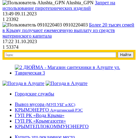
Alushta_GPN
Запрет на
использование пиротехнических изделий
13:49 09.11.2023
1
23392
0910220403
Более 20 тысяч семей
в Крыму получают ежемесячную выплату из средств
материнского капитала
17:22 31.10.2023
1
53374
Городские службы
Вывоз мусора
(МУП УБГ и КС)
КРЫМЭНЕРГО
Алуштинский РЭС
ГУП РК «Вода Крыма»
ГУП РК «Крымгазсети»
КРЫМТЕПЛОКОММУНЭНЕРГО
Купить это рекламное место