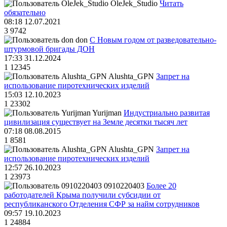
OleJek_Studio
Читать
обязательно
08:18 12.07.2021
3
9742
don
С Новым годом от разведовательно-
штурмовой бригады ДОН
17:33 31.12.2024
1
12345
Alushta_GPN
Запрет на
использование пиротехнических изделий
15:03 12.10.2023
1
23302
Yurijman
Индустриально развитая
цивилизация существует на Земле десятки тысяч лет
07:18 08.08.2015
1
8581
Alushta_GPN
Запрет на
использование пиротехнических изделий
12:57 26.10.2023
1
23973
0910220403
Более 20
работодателей Крыма получили субсидии от
республиканского Отделения СФР за найм сотрудников
09:57 19.10.2023
1
24884