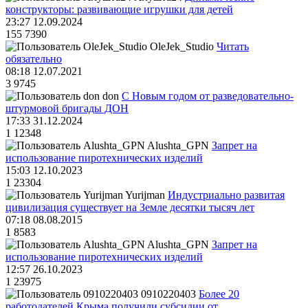
конструкторы: развивающие игрушки для детей
23:27 12.09.2024
155
7390
OleJek_Studio
Читать
обязательно
08:18 12.07.2021
3
9745
don
С Новым годом от разведовательно-
штурмовой бригады ДОН
17:33 31.12.2024
1
12348
Alushta_GPN
Запрет на
использование пиротехнических изделий
15:03 12.10.2023
1
23304
Yurijman
Индустриально развитая
цивилизация существует на Земле десятки тысяч лет
07:18 08.08.2015
1
8583
Alushta_GPN
Запрет на
использование пиротехнических изделий
12:57 26.10.2023
1
23975
0910220403
Более 20
работодателей Крыма получили субсидии от