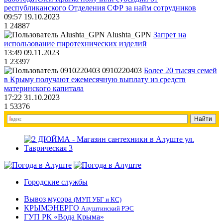
республиканского Отделения СФР за найм сотрудников
09:57 19.10.2023
1
24887
Alushta_GPN
Запрет на
использование пиротехнических изделий
13:49 09.11.2023
1
23397
0910220403
Более 20 тысяч семей
в Крыму получают ежемесячную выплату из средств
материнского капитала
17:22 31.10.2023
1
53376
Городские службы
Вывоз мусора
(МУП УБГ и КС)
КРЫМЭНЕРГО
Алуштинский РЭС
ГУП РК «Вода Крыма»