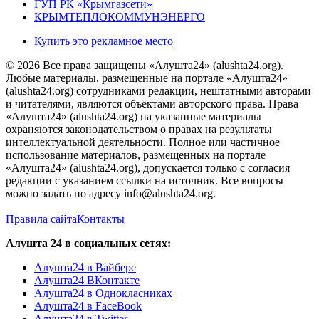
ГУП РК «Крымгазсети»
КРЫМТЕПЛОКОММУНЭНЕРГО
Купить это рекламное место
© 2026 Все права защищены «Алушта24» (alushta24.org).
Любые материалы, размещенные на портале «Алушта24»
(alushta24.org) сотрудниками редакции, нештатными авторами
и читателями, являются объектами авторского права. Права
«Алушта24» (alushta24.org) на указанные материалы
охраняются законодательством о правах на результаты
интеллектуальной деятельности. Полное или частичное
использование материалов, размещенных на портале
«Алушта24» (alushta24.org), допускается только с согласия
редакции с указанием ссылки на источник. Все вопросы
можно задать по адресу info@alushta24.org.
Правила сайта
Контакты
Алушта 24 в социальных сетях:
Алушта24 в Вайбере
Алушта24 ВКонтакте
Алушта24 в Однокласниках
Алушта24 в FaceBook
Алушта24 в Twitter