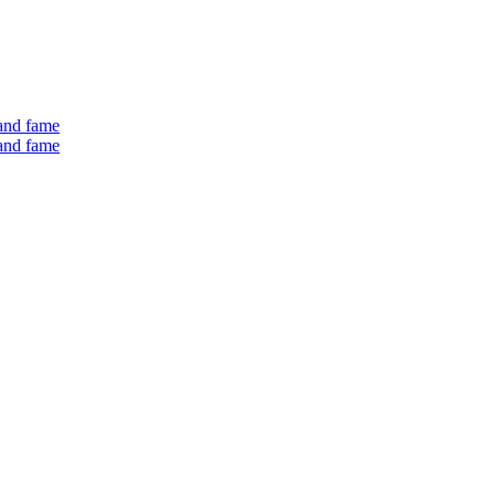
 and fame
 and fame