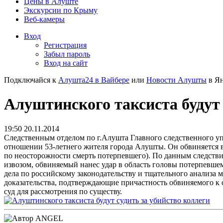
Цены в Алуште
Экскурсии по Крыму
Веб-камеры
Вход
Регистрация
Забыл пароль
Вход на сайт
Подключайся к
Алушта24 в Вайбере
или
Новости Алушты
в Ян
Алуштинского таксиста будут 
19:50 20.11.2014
Следственным отделом по г.Алушта Главного следственного у
отношении 53-летнего жителя города Алушты. Он обвиняется 
по неосторожности смерть потерпевшего). По данным следствия
извозом, обвиняемый нанес удар в область головы потерпевше
дела по российскому законодательству и тщательного анализа 
доказательства, подтверждающие причастность обвиняемого к
суд для рассмотрения по существу.