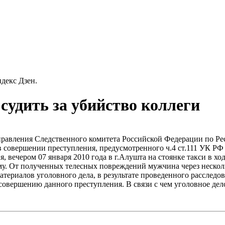
декс Дзен.
судить за убийство коллеги
правления Следственного комитета Российской Федерации по Ре
в совершении преступления, предусмотренного ч.4 ст.111 УК Р
, вечером 07 января 2010 года в г.Алушта на стоянке такси в 
му. От полученных телесных повреждений мужчина через нескол
материалов уголовного дела, в результате проведенного рассле
 совершению данного преступления. В связи с чем уголовное д