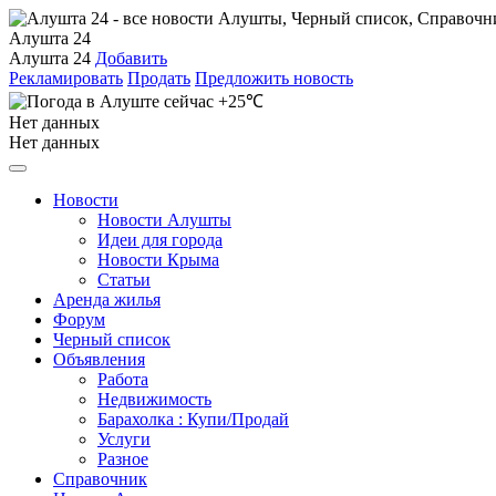
Алушта 24
Алушта 24
Добавить
Рекламировать
Продать
Предложить новость
+25℃
Нет данных
Нет данных
Новости
Новости Алушты
Идеи для города
Новости Крыма
Статьи
Аренда жилья
Форум
Черный список
Объявления
Работа
Недвижимость
Барахолка : Купи/Продай
Услуги
Разное
Справочник