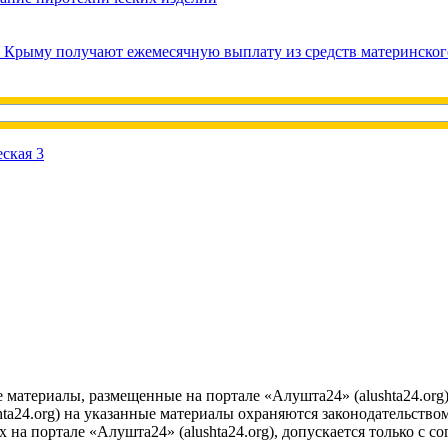
в Крыму получают ежемесячную выплату из средств материнског
е материалы, размещенные на портале «Алушта24» (alushta24.or
ta24.org) на указанные материалы охраняются законодательством
на портале «Алушта24» (alushta24.org), допускается только с с