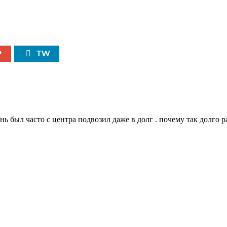
P
TW
ь был часто с центра подвозил даже в долг . почему так долго р