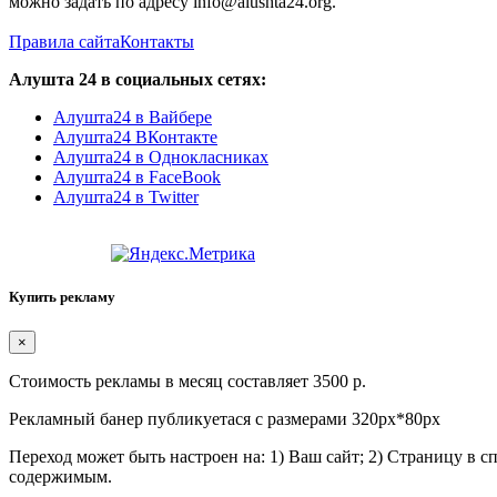
можно задать по адресу info@alushta24.org.
Правила сайта
Контакты
Алушта 24 в социальных сетях:
Алушта24 в Вайбере
Алушта24 ВКонтакте
Алушта24 в Однокласниках
Алушта24 в FaceBook
Алушта24 в Twitter
Купить рекламу
×
Стоимость рекламы в месяц составляет 3500 р.
Рекламный банер публикуетася с размерами 320px*80px
Переход может быть настроен на: 1) Ваш сайт; 2) Страницу в 
содержимым.