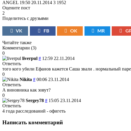
ANGEL
19:50 20.11.2014
3
1952
Оцените пост
2
Поделитесь с друзьями
VK
FB
OK
MR
G
Читайте также
Комментарии (
3
)
0
liverpul
#
12:59 22.11.2014
Ответить
того кого убили Ефанов кажется Саша звали . нормальный парен
0
Nikita
#
00:06 23.11.2014
Ответить
А виновника как зовут?
0
Sergey78
#
15:05 23.11.2014
Ответить
4 года расследований - офигеть
Написать комментарий