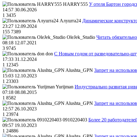
HARRY555
У отеля Бартон городс
14:57 30.06.2026
1
3435
Алушта24
Динамические конструкт
23:27 12.09.2024
155
7389
OleJek_Studio
Читать обязательно
08:18 12.07.2021
3
9745
don
С Новым годом от разведовательно-ш
17:33 31.12.2024
1
12345
Alushta_GPN
Запрет на использо
15:03 12.10.2023
1
23303
Yurijman
Индустриально развитая циви
07:18 08.08.2015
1
8582
Alushta_GPN
Запрет на использо
12:57 26.10.2023
1
23974
0910220403
Более 20 работодател
09:57 19.10.2023
1
24886
Alushta_GPN
Запрет на использо