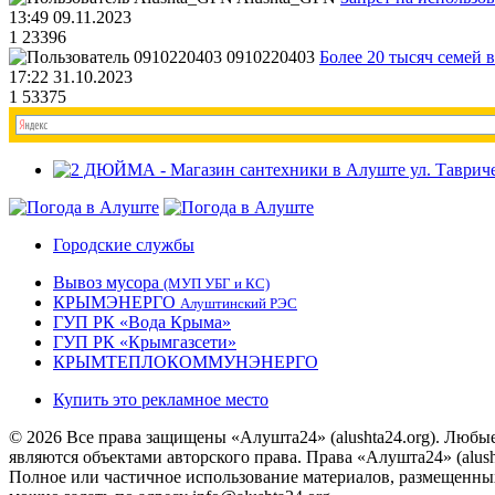
13:49 09.11.2023
1
23396
0910220403
Более 20 тысяч семей 
17:22 31.10.2023
1
53375
Городские службы
Вывоз мусора
(МУП УБГ и КС)
КРЫМЭНЕРГО
Алуштинский РЭС
ГУП РК «Вода Крыма»
ГУП РК «Крымгазсети»
КРЫМТЕПЛОКОММУНЭНЕРГО
Купить это рекламное место
© 2026 Все права защищены «Алушта24» (alushta24.org). Любы
являются объектами авторского права. Права «Алушта24» (alush
Полное или частичное использование материалов, размещенных 