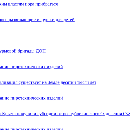
ким властям пора прибраться
оры: развивающие игрушки для детей
турмовой бригады ДОН
вание пиротехнических изделий
лизация существует на Земле десятки тысяч лет
вание пиротехнических изделий
ей Крыма получили субсидии от республиканского Отделения СФ
вание пиротехнических изделий