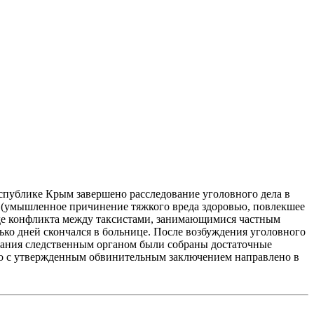
спублике Крым завершено расследование уголовного дела в
Ф (умышленное причинение тяжкого вреда здоровью, повлекшее
ходе конфликта между таксистами, занимающимися частным
ько дней скончался в больнице.
После возбуждения уголовного
дования следственным органом были собраны достаточные
ело с утвержденным обвинительным заключением направлено в