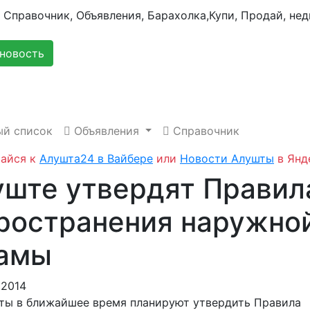
новость
й список
Объявления
Справочник
айся к
Алушта24 в Вайбере
или
Новости Алушты
в Янд
уште утвердят Правил
ространения наружно
амы
.2014
ты в ближайшее время планируют утвердить Правила