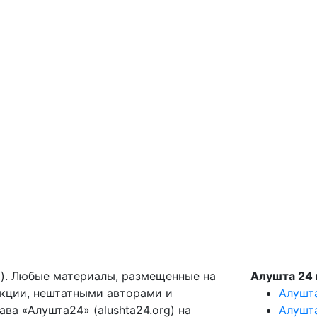
g). Любые материалы, размещенные на
Алушта 24 
акции, нештатными авторами и
Алушт
ва «Алушта24» (alushta24.org) на
Алушт