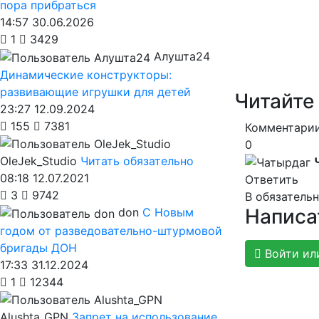
пора прибраться
14:57 30.06.2026
1
3429
Алушта24
Динамические конструкторы:
развивающие игрушки для детей
Читайте
23:27 12.09.2024
155
7381
Комментарии
0
OleJek_Studio
Читать обязательно
08:18 12.07.2021
Ответить
3
9742
В обязатель
Написа
don
С Новым
годом от разведовательно-штурмовой
бригады ДОН
Войти ил
17:33 31.12.2024
1
12344
Alushta_GPN
Запрет на использование