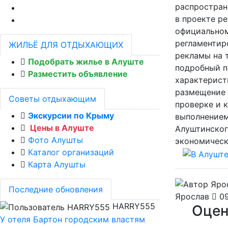
распростран
в проекте р
официальном
регламентир
ЖИЛЬЁ ДЛЯ ОТДЫХАЮЩИХ
рекламы на 
Подобрать жилье в Алуште
подробный п
Разместить объявление
характерист
размещение 
Советы отдыхающим
проверке и 
Экскурсии по Крыму
выполнением
Цены в Алуште
Алуштинског
Фото Алушты
экономическ
Каталог организаций
Карта Алушты
Последние обновления
Ярослав
09
HARRY555
Оцен
У отеля Бартон городским властям