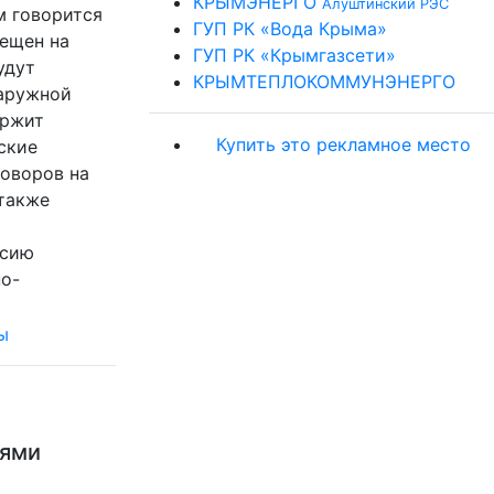
КРЫМЭНЕРГО
Алуштинский РЭС
м говорится
ГУП РК «Вода Крыма»
мещен на
ГУП РК «Крымгазсети»
удут
КРЫМТЕПЛОКОММУНЭНЕРГО
наружной
ержит
Купить это рекламное место
ские
говоров на
также
ссию
о-
ьями