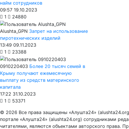
найм сотрудников
09:57 19.10.2023
1
24880
Alushta_GPN
Запрет на использование
пиротехнических изделий
13:49 09.11.2023
1
23388
0910220403
Более 20 тысяч семей в
Крыму получают ежемесячную
выплату из средств материнского
капитала
17:22 31.10.2023
1
53371
© 2026 Все права защищены «Алушта24» (alushta24.or
портале «Алушта24» (alushta24.org) сотрудниками ред
читателями, являются объектами авторского права. Пра