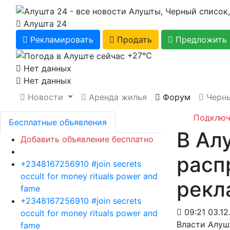
Алушта 24
Рекламировать
Продать
Предложить 
+27℃
Нет данных
Нет данных
Новости
Аренда жилья
Форум
Черны
Подключ
Бесплатные объявления
В Ал
Добавить объявление бесплатно
расп
+2348167256910 #join secrets
occult for money rituals power and
рекл
fame
+2348167256910 #join secrets
09:21 03.12
occult for money rituals power and
Власти Алуш
fame