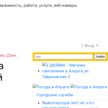
Вход
екс Дзен.
а
й
Городские службы
Вывоз мусора
(МУП УБГ и КС)