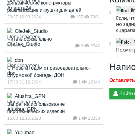
Динамические конструкторы:
развивающие игрушки для детей
Kr
0
23:27 12.09.2024
155
7381
Если, ч
но задн
сцарап
OleJek_Studio
Читать обязательно
0
08:18 12.07.2021
3
9742
Посмот
don
Напис
С Новым годом от разведовательно-
штурмовой бригады ДОН
17:33 31.12.2024
1
12344
Войти 
Alushta_GPN
Запрет на использование
пиротехнических изделий
15:03 12.10.2023
1
23298
Yurijman