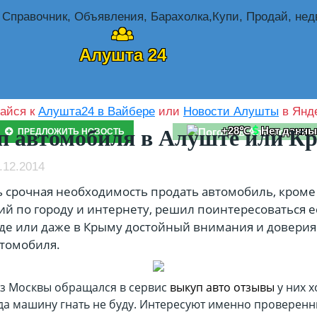
Алушта 24
айся к
Алушта24 в Вайбере
или
Новости Алушты
в Янде
+28℃
Нет данны
 автомобиля в Алуште или К
ПРЕДЛОЖИТЬ НОВОСТЬ
.12.2014
 срочная необходимость продать автомобиль, кроме
й по городу и интернету, решил поинтересоваться ес
оде или даже в Крыму достойный внимания и доверия
томобиля.
з Москвы обращался в сервис
выкуп авто отзывы
у них 
да машину гнать не буду. Интересуют именно проверенн