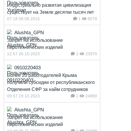
Индустриально развитая цивилизация
существует на Земле десятки тысяч лет
07:18 08.08.2015
1
8578
Alushta_GPN
Запрет на использование
пиротехнических изделий
12:57 26.10.2023
1
23970
0910220403
Более 20 работодателей Крыма
получили субсидии от республиканского
Отделения СФР за найм сотрудников
09:57 19.10.2023
1
24880
Alushta_GPN
Запрет на использование
пиротехнических изделий