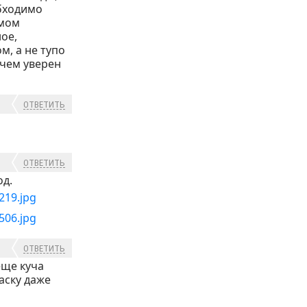
обходимо
омом
ое,
м, а не тупо
 чем уверен
ОТВЕТИТЬ
ОТВЕТИТЬ
од.
ОТВЕТИТЬ
еще куча
аску даже