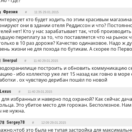
но - ГДЕ?
Фрезия
#
11:35 29.01.2015
интересует кто будет ходить по этим красивым магазина
нируют они в здании отеля Реддиссон и что? Постоянно
елей нет! Кто у нас зарабатывает так, чтоб производить
дшую переплату за то, что поставляется что на рынок ч
только в 10 раз дороже? Качество одинаковое. Надо ж ду
вень жизни не для похода по бутикам. А скорее по Перв
liverpul
#
11:40 29.01.2015
водохранилище построить и обновить коммуникацию се
ацию - ибо коллектор уже лет 15 назад как говно в море
аботки . ох чувствую дерибан пошёл по новой
Lexus
#
11:40 29.01.2015
 для избранных и наверно под охраной? Как сейчас дач
льца. Это убитое место для горожан. Бесполезное. Нам э
 не нужна.
Sergey78
#
12:09 29.01.2015
ажно,чтоб это была не тупая застройка для максимальн