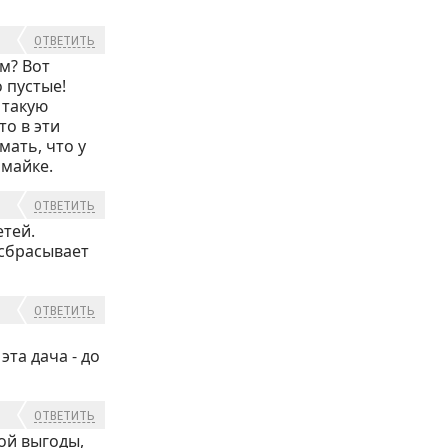
ОТВЕТИТЬ
м? Вот
 пустые!
 такую
то в эти
мать, что у
омайке.
ОТВЕТИТЬ
тей.
 сбрасывает
ОТВЕТИТЬ
а
та дача - до
ОТВЕТИТЬ
ой выгоды,