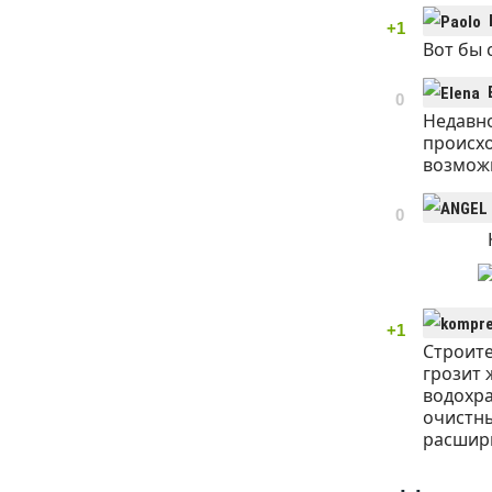
+1
Вот бы 
0
Недавно
происхо
возможн
0
+1
Строите
грозит
водохр
очистны
расшири