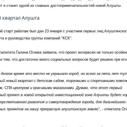
т и станет одной из главных достопримечательностей новой Алушты.
й старт работам был дан 23 января с участием первых лиц Алуштинског
та и руководства группы компаний "КСК".
палитета Галина Огнева заявила, что проект интересен не только особе
 и тем, что достаточно много социальных вопросов будет решено при его
долгое время это место не украшало город, но всего за пять лет ту
ый новый квартал с детским садом, торговыми и спортивными компл
, СПА-центром и красивыми магазинами. Думаю, что этот первый
ный проект в новой открытой инвестиционной зоне Алушты будет х
перспективного развития и самоутверждения города, для дальнейшего 
ных проектов на нашу прекрасную алуштинскую землю"
, - отметила Ог