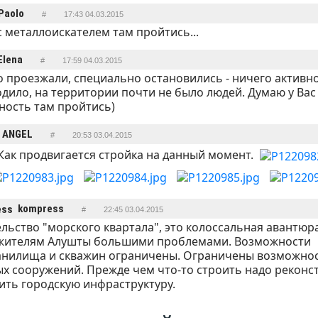
Paolo
#
17:43 04.03.2015
с металлоискателем там пройтись...
Elena
#
17:59 04.03.2015
 проезжали, специально остановились - ничего активно
дило, на территории почти не было людей. Думаю у Вас
ость там пройтись)
ANGEL
#
20:53 03.04.2015
Как продвигается стройка на данный момент.
kompress
#
22:45 03.04.2015
льство "морского квартала", это колоссальная авантюра
 жителям Алушты большими проблемами. Возможности
анилища и скважин ограничены. Ограничены возможно
х сооружений. Прежде чем что-то строить надо реконс
ть городскую инфраструктуру.