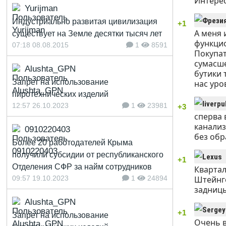
Интерес
Yurijman
Индустриально развитая цивилизация
+1
А меня 
существует на Земле десятки тысяч лет
функцио
07:18 08.08.2015
1
8591
Покупат
сумасше
Alushta_GPN
бутики 
Запрет на использование
нас уро
пиротехнических изделий
12:57 26.10.2023
1
23981
+3
сперва 
канализ
0910220403
без обр
Более 20 работодателей Крыма
получили субсидии от республиканского
+1
Отделения СФР за найм сотрудников
Квартал
Штейнго
09:57 19.10.2023
1
24894
задницы
Alushta_GPN
+1
Запрет на использование
Очень в