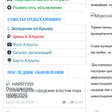
ближайших ле
Разместить объявление
СОВЕТЫ ОТДЫХАЮЩИМ
Торжественны
Экскурсии по Крыму
муниципалите
Цены в Алуште
Фото Алушты
Глава муници
Каталог организаций
застройки, но
Карта Алушты
"Достаточно 
построен цел
ПОСЛЕДНИЕ ОБНОВЛЕНИЯ
амфитеатром
HARRY555
инвестицион
началом для 
У отеля Бартон городским властям пора
инвестицион
прибраться
14:57 30.06.2026
1
3443