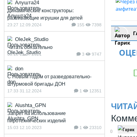
Алушта24
Динамические конструкторы:
развивающие игрушки для детей
23:27 12.09.2024
155
7398
Г
OleJek_Studio
Читать обязательно
ОЦЕ
08:18 12.07.2021
3
9747
don
С Новым годом от разведовательно-
штурмовой бригады ДОН
17:33 31.12.2024
1
12351
ЧИТА
Alushta_GPN
Запрет на использование
Комме
пиротехнических изделий
15:03 12.10.2023
1
23310
0