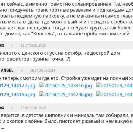
оят сейчас, а именно грамотно спланированная. Т.е. не
но придумать транспортные развязки и под каждым д
овать подземную парковку, а не магазины и самое главн
ть места отдыха, где можно выйти и посидеть с ребенко
ая детская площадка. Тогда это будет круто, а так более
т домов, как "Консоль", а стальное проблемы жителей!
lex
#
12:17 29.01.2015
онял это с ценского спуск на октябр. не дострой дом
ографистов грузина точка...?)
ANGEL
#
16:17 29.01.2015
А теперь смотрим где это. Стройка уже идет на полный х
lex
#
16:52 29.01.2015
 верится, в детстве шиповник и миндаль там собирали, 
 и окопов с войны было, пистолет ржавый и немецкую к
..