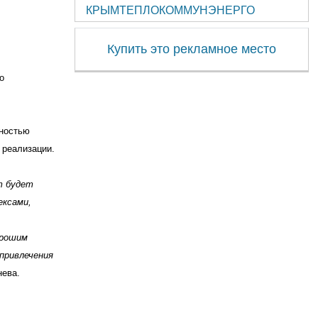
КРЫМТЕПЛОКОММУНЭНЕРГО
Купить это рекламное место
о
нностью
 реализации.
т будет
ексами,
орошим
привлечения
нева.