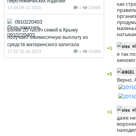
пиротехнических изделий
как стр
13:49 09.11.2023
1
23405
правиль
организ
продума
0910220403
маленьк
Более 20 тысяч семей в Крыму
натыкаю
получают ежемесячную выплату из
средств материнского капитала
s
+1
17:22 31.10.2023
1
53384
я так п
киномот
+5
Верно. 
s
+1
даже не
воронок
находил.