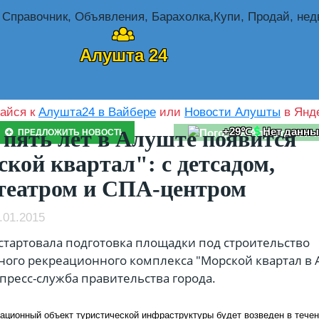
Алушта 24
айся к
Алушта24 в Вайбере
или
Новости Алушты
в Янде
+29℃
Нет данны
 пять лет в Алуште появится
ПРЕДЛОЖИТЬ НОВОСТЬ
кой квартал": с детсадом,
театром и СПА-центром
.01.2015
стартовала подготовка площадки под строительство
ого рекреационного комплекса "Морской квартал в 
пресс-служба правительства города.
ационный объект туристической инфраструктуры будет возведен в течен