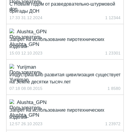
С Новым годом от разведовательно-штурмовой
бригады ДОН
17:33 31.12.2024
1
12344
Alushta_GPN
Запрет на использование пиротехнических
изделий
15:03 12.10.2023
1
23301
Yurijman
Индустриально развитая цивилизация существует
на Земле десятки тысяч лет
07:18 08.08.2015
1
8580
Alushta_GPN
Запрет на использование пиротехнических
изделий
12:57 26.10.2023
1
23972