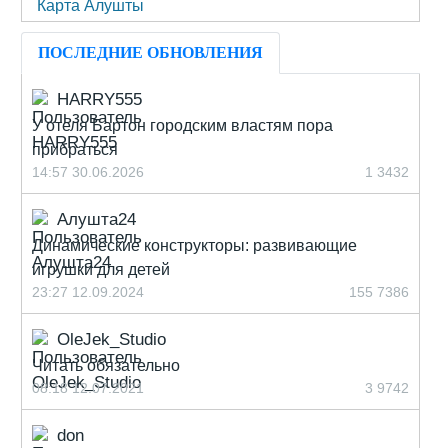
Карта Алушты
ПОСЛЕДНИЕ ОБНОВЛЕНИЯ
HARRY555
У отеля Бартон городским властям пора
прибраться
14:57 30.06.2026
1
3432
Алушта24
Динамические конструкторы: развивающие
игрушки для детей
23:27 12.09.2024
155
7386
OleJek_Studio
Читать обязательно
08:18 12.07.2021
3
9742
don