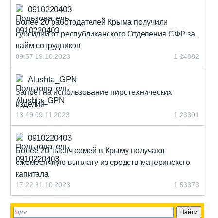
0910220403
Более 20 работодателей Крыма получили
субсидии от республиканского Отделения СФР за
найм сотрудников
09:57 19.10.2023
1
24882
Alushta_GPN
Запрет на использование пиротехнических
изделий
13:49 09.11.2023
1
23391
0910220403
Более 20 тысяч семей в Крыму получают
ежемесячную выплату из средств материнского
капитала
17:22 31.10.2023
1
53373