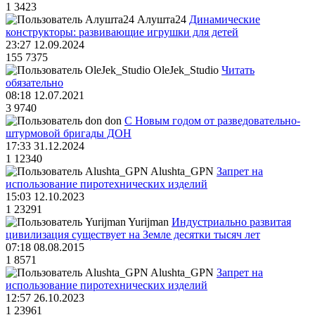
1
3423
Алушта24
Динамические
конструкторы: развивающие игрушки для детей
23:27 12.09.2024
155
7375
OleJek_Studio
Читать
обязательно
08:18 12.07.2021
3
9740
don
С Новым годом от разведовательно-
штурмовой бригады ДОН
17:33 31.12.2024
1
12340
Alushta_GPN
Запрет на
использование пиротехнических изделий
15:03 12.10.2023
1
23291
Yurijman
Индустриально развитая
цивилизация существует на Земле десятки тысяч лет
07:18 08.08.2015
1
8571
Alushta_GPN
Запрет на
использование пиротехнических изделий
12:57 26.10.2023
1
23961