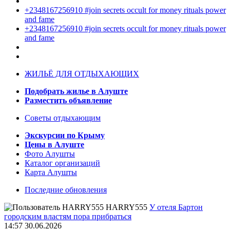
+2348167256910 #join secrets occult for money rituals power
and fame
+2348167256910 #join secrets occult for money rituals power
and fame
ЖИЛЬЁ ДЛЯ ОТДЫХАЮЩИХ
Подобрать жилье в Алуште
Разместить объявление
Советы отдыхающим
Экскурсии по Крыму
Цены в Алуште
Фото Алушты
Каталог организаций
Карта Алушты
Последние обновления
HARRY555
У отеля Бартон
городским властям пора прибраться
14:57 30.06.2026