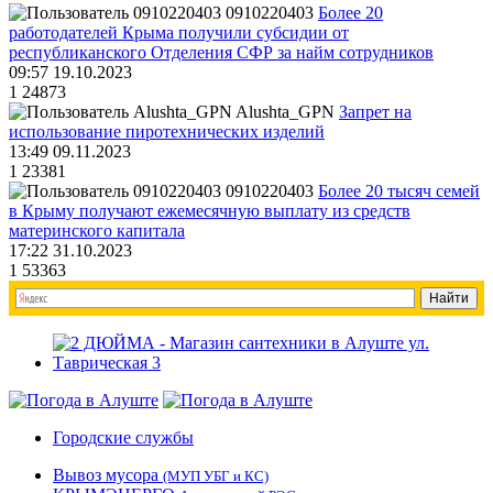
0910220403
Более 20
работодателей Крыма получили субсидии от
республиканского Отделения СФР за найм сотрудников
09:57 19.10.2023
1
24873
Alushta_GPN
Запрет на
использование пиротехнических изделий
13:49 09.11.2023
1
23381
0910220403
Более 20 тысяч семей
в Крыму получают ежемесячную выплату из средств
материнского капитала
17:22 31.10.2023
1
53363
Городские службы
Вывоз мусора
(МУП УБГ и КС)