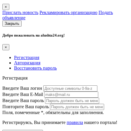
×
Прислать новость
Рекламировать организацию
Подать
объявление
Закрыть
Добро пожаловать на
alushta24.org
!
×
Регистрация
Авторизация
Восстановить пароль
Регистрация
Введите Ваш логин
Введите Ваш E-Mail
Введите Ваш пароль
Повторите Ваш пароль
Поля, помеченные
*
, обязательны для заполнения.
Регистрируясь, Вы принимаете
правила
нашего портала!