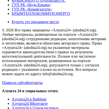
КРЫМЭНЕРГО
Алуштинский РЭС
ГУП РК «Вода Крыма»
ГУП РК «Крымгазсети»
КРЫМТЕПЛОКОММУНЭНЕРГО
Купить это рекламное место
© 2026 Все права защищены «Алушта24» (alushta24.org).
Любые материалы, размещенные на портале «Алушта24»
(alushta24.org) сотрудниками редакции, нештатными авторами
и читателями, являются объектами авторского права. Права
«Алушта24» (alushta24.org) на указанные материалы
охраняются законодательством о правах на результаты
интеллектуальной деятельности. Полное или частичное
использование материалов, размещенных на портале
«Алушта24» (alushta24.org), допускается только с согласия
редакции с указанием ссылки на источник. Все вопросы
можно задать по адресу info@alushta24.org.
Правила сайта
Контакты
Алушта 24 в социальных сетях:
Алушта24 в Вайбере
Алушта24 ВКонтакте
Алушта24 в Однокласниках