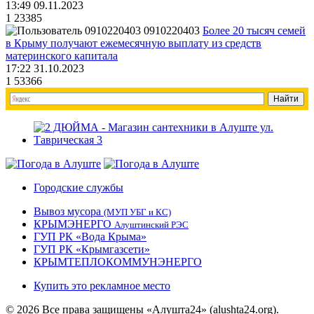
13:49 09.11.2023
1
23385
0910220403
Более 20 тысяч семей
в Крыму получают ежемесячную выплату из средств
материнского капитала
17:22 31.10.2023
1
53366
Городские службы
Вывоз мусора
(МУП УБГ и КС)
КРЫМЭНЕРГО
Алуштинский РЭС
ГУП РК «Вода Крыма»
ГУП РК «Крымгазсети»
КРЫМТЕПЛОКОММУНЭНЕРГО
Купить это рекламное место
© 2026 Все права защищены «Алушта24» (alushta24.org).