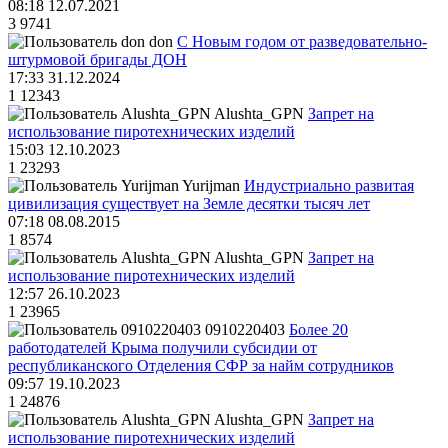
08:18 12.07.2021
3
9741
don
С Новым годом от разведовательно-
штурмовой бригады ДОН
17:33 31.12.2024
1
12343
Alushta_GPN
Запрет на
использование пиротехнических изделий
15:03 12.10.2023
1
23293
Yurijman
Индустриально развитая
цивилизация существует на Земле десятки тысяч лет
07:18 08.08.2015
1
8574
Alushta_GPN
Запрет на
использование пиротехнических изделий
12:57 26.10.2023
1
23965
0910220403
Более 20
работодателей Крыма получили субсидии от
республиканского Отделения СФР за найм сотрудников
09:57 19.10.2023
1
24876
Alushta_GPN
Запрет на
использование пиротехнических изделий