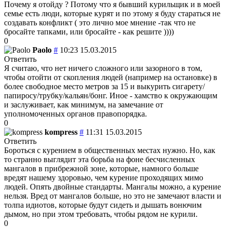
Почему я отойду ? Потому что я бывший курильщик и в моей
семье есть люди, которые курят и по этому я буду стараться не
создавать конфликт ( это лично мое мнение -так что не
бросайте тапками, или бросайте - как решите ))))
0
Paolo
#
10:23 15.03.2015
Ответить
Я считаю, что нет ничего сложного или зазорного в том,
чтобы отойти от скопления людей (например на остановке) в
более свободное место метров за 15 и выкурить сигарету/
папиросу/трубку/кальян/бонг. Иное - хамство к окружающим
и заслуживает, как минимум, на замечание от
уполномоченных органов правопорядка.
0
kompress
#
11:31 15.03.2015
Ответить
Бороться с курением в общественных местах нужно. Но, как
то странно выглядит эта борьба на фоне бесчисленных
мангалов в прибрежной зоне, которые, намного больше
вредят нашему здоровью, чем курение проходящих мимо
людей. Опять двойные стандарты. Мангалы можно, а курение
нельзя. Вред от мангалов больше, но это не замечают власти и
толпа идиотов, которые будут сидеть и дышать вонючим
дымом, но при этом требовать, чтобы рядом не курили.
0