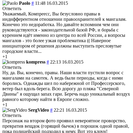
Paolo
#
11:48 16.03.2015
Ответить
Уважаемый, Компреесс, Вы безусловно правы в
индифферентном отношении правоохранителей к мангалам.
Конечно это недоработка. Но давайте вспомним чем они
руководствуются - законодательной базой РФ, и борьба с
курением идёт именно из центра по всей России, а вопросы
мангалов - это более узкая проблематика (( Наверное
инициатором её решения должны выступить пресловутые
городские власти...
+1
kompress
#
22:13 16.03.2015
Ответить
Ну, да. Вы, конечно, правы. Наши власти пустили вопрос с
мангалами на самотек. А ведь были периоды, когда с ними
боролись. Однажды шел по набережной от Профессерского,
ветер был вдоль берега. Всю дорогу до пляжа "Северной
Двины" я ощущал запах гари. Беречь надо уникальный воздух
равного которому найти в Европе сложно.
+1
SergVideo
#
22:21 16.03.2015
Ответить
Персонаж на втором фото проявил невероятное проворство,
превратив вещдок (горящий бычок) в порошок одной правой,
пока полицейский подходил к нему. Вот это клоун!