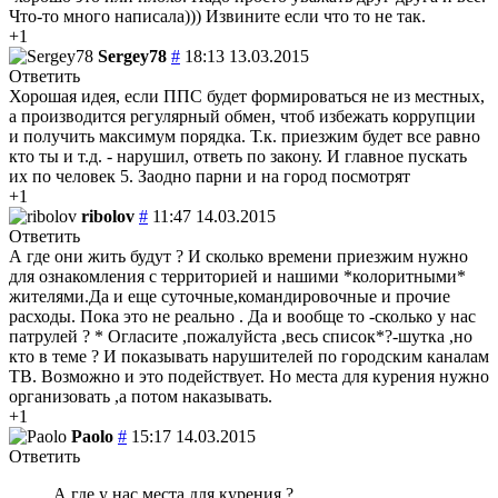
Что-то много написала))) Извините если что то не так.
+1
Sergey78
#
18:13 13.03.2015
Ответить
Хорошая идея, если ППС будет формироваться не из местных,
а производится регулярный обмен, чтоб избежать коррупции
и получить максимум порядка. Т.к. приезжим будет все равно
кто ты и т.д. - нарушил, ответь по закону. И главное пускать
их по человек 5. Заодно парни и на город посмотрят
+1
ribolov
#
11:47 14.03.2015
Ответить
А где они жить будут ? И сколько времени приезжим нужно
для ознакомления с территорией и нашими *колоритными*
жителями.Да и еще суточные,командировочные и прочие
расходы. Пока это не реально . Да и вообще то -сколько у нас
патрулей ? * Огласите ,пожалуйста ,весь список*?-шутка ,но
кто в теме ? И показывать нарушителей по городским каналам
ТВ. Возможно и это подействует. Но места для курения нужно
организовать ,а потом наказывать.
+1
Paolo
#
15:17 14.03.2015
Ответить
А где у нас места для курения ?