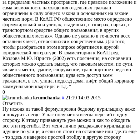
за пределами частных пространств, где правовое положение и
сама возможность нахождения отдельных граждан
ограничены в силу общего закона и основанных на законе
частных норм. В КоАП РФ общественное место определено
формулировкой «на улицах, стадионах, в скверах, парках, в
транспортном средстве общего пользования, в других
общественных местах». Однако не указано в точности всех
остальных мест, относящихся к общественным. Для того,
чтобы разобраться в этом вопросе обратимся к другой
юридической литературе. В комментарии к КоАП ред.
Козлова М.Ю. Юристъ (2002) есть пояснения, на основании
которых можно сделать вывод, что таковым местом, по сути,
является место, здание, сооружение, транспортное средство
общественного пользования, куда есть доступ всем
гражданам, в т.ч. улица, подъезд дома, лифт, общий корридор
коммунальной квартиры и т.д. "
0
krumchanka
#
21:19 14.03.2015
Ответить
Ну исходя из такой формулировки бедному курильщику даже
и покурить негде. У нас получается всегда перегиб в одну
сторону. К этому привыкнуть уже можно и как то обходить
все эти перегибы. Вот меня лично раздражают курильщики
идущие по улице, а если он стоит на остановке или где-то еще
- то здесь я наверное простой отойду в другую сторону.