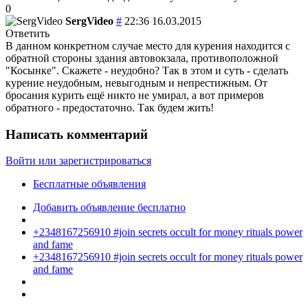
0
SergVideo
#
22:36 16.03.2015
Ответить
В данном конкретном случае место для курения находится с
обратной стороны здания автовокзала, противоположной
"Косынке". Скажете - неудобно? Так в этом и суть - сделать
курение неудобным, невыгодным и непрестижным. От
бросания курить ещё никто не умирал, а вот примеров
обратного - предостаточно. Так будем жить!
Написать комментарий
Войти или зарегистрироваться
Бесплатные объявления
Добавить объявление бесплатно
+2348167256910 #join secrets occult for money rituals power
and fame
+2348167256910 #join secrets occult for money rituals power
and fame