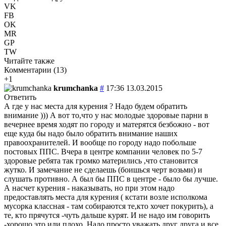
VK
FB
OK
MR
GP
TW
Читайте также
Комментарии (
13
)
+1
krumchanka
#
17:36 13.03.2015
Ответить
А где у нас места для курения ? Надо будем обратить
внимание ))) А вот то,что у нас молодые здоровые парни в
вечернее время ходят по городу и матерятся безбожно - вот
еще куда бы надо было обратить внимание наших
правоохранителей. И вообще по городу надо побольше
постовых ППС. Вчера в центре компании человек по 5-7
здоровые ребята так громко матерились ,что становится
жутко. И замечание не сделаешь (боишься черт возьми) и
слушать противно. А был бы ППС в центре - было бы лучше.
А насчет курения - наказывать, но при этом надо
предоставлять места для курения ( кстати возле исполкома
мусорка классная - там собираются те,кто хочет покурить), а
те, кто прячутся -чуть дальше курят. И не надо им говорить
-хорошо это или плохо. Надо просто уважать друг друга и все.