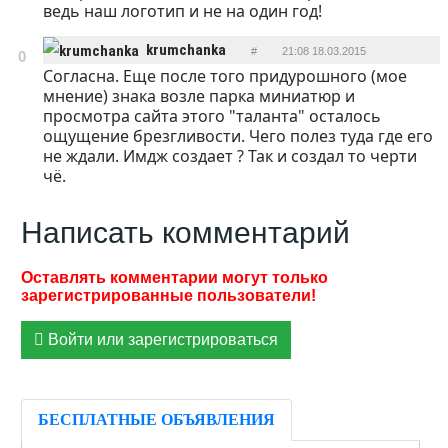
ведь наш логотип и не на один год!
krumchanka
#
21:08 18.03.2015
0
Согласна. Еще после того придурошного (мое
ОТВЕТИТЬ
мнение) знака возле парка миниатюр и
просмотра сайта этого "таланта" осталось
ощущение брезгливости. Чего полез туда где его
не ждали. Имдж создает ? Так и создал то черти
чё.
Написать комментарий
Войти или зарегистрироваться
БЕСПЛАТНЫЕ ОБЪЯВЛЕНИЯ