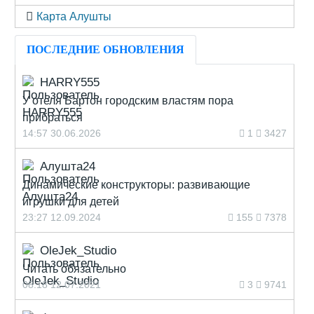
Карта Алушты
ПОСЛЕДНИЕ ОБНОВЛЕНИЯ
HARRY555
У отеля Бартон городским властям пора
прибраться
14:57 30.06.2026
1
3427
Алушта24
Динамические конструкторы: развивающие
игрушки для детей
23:27 12.09.2024
155
7378
OleJek_Studio
Читать обязательно
08:18 12.07.2021
3
9741