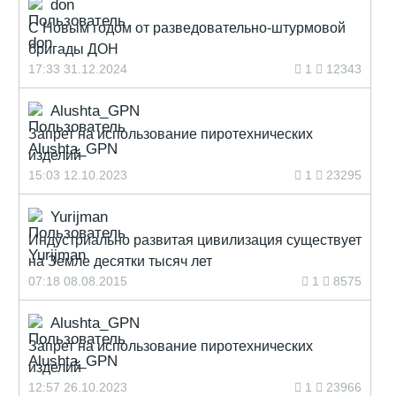
don
С Новым годом от разведовательно-штурмовой
бригады ДОН
17:33 31.12.2024
1
12343
Alushta_GPN
Запрет на использование пиротехнических
изделий
15:03 12.10.2023
1
23295
Yurijman
Индустриально развитая цивилизация существует
на Земле десятки тысяч лет
07:18 08.08.2015
1
8575
Alushta_GPN
Запрет на использование пиротехнических
изделий
12:57 26.10.2023
1
23966