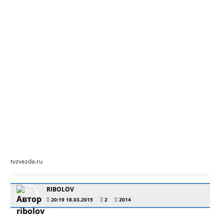
tvzvezda.ru
RIBOLOV
20:19 18.03.2015
2
2014