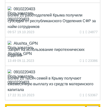
0910220403
Более 20 работодателей Крыма получили
субсидии от республиканского Отделения СФР за
найм сотрудников
09:57 19.10.2023
1
24877
Alushta_GPN
Запрет на использование пиротехнических
изделий
13:49 09.11.2023
1
23386
0910220403
Более 20 тысяч семей в Крыму получают
ежемесячную выплату из средств материнского
капитала
17:22 31.10.2023
1
53367