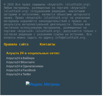
© 2026 Все права защищены «Алушта24» (alushta24.org).
Любые материалы, размещенные на портале «Алушта24»
(alushta24.org) сотрудниками редакции, нештатными
авторами и читателями, являются объектами авторского
права. Права «Алушта24» (alushta24.org) на указанные
материалы охраняются законодательством о правах на
результаты интеллектуальной деятельности. Полное или
частичное использование материалов, размещенных на
портале «Алушта24» (alushta24.org), допускается только с
согласия редакции с указанием ссылки на источник. Все
вопросы можно задать по адресу info@alushta24.org.
Правила сайта
Контакты
Алушта 24 в социальных сетях:
Алушта24 в Вайбере
Алушта24 ВКонтакте
Алушта24 в Однокласниках
Алушта24 в FaceBook
Алушта24 в Twitter